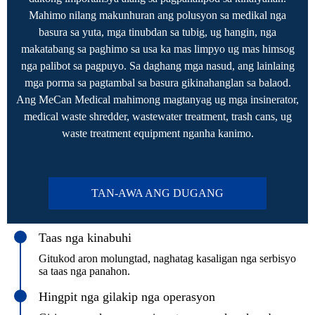
Mahimo nilang makunhuran ang polusyon sa medikal nga
basura sa yuta, mga tinubdan sa tubig, ug hangin, nga
makatabang sa paghimo sa usa ka mas limpyo ug mas himsog
nga palibot sa pagpuyo. Sa daghang mga nasud, ang lainlaing
mga porma sa pagtambal sa basura gikinahanglan sa balaod.
Ang MeCan Medical mahimong magtanyag ug mga insinerator,
medical waste shredder, wastewater treatment, trash cans, ug
waste treatment equipment nganha kanimo.
TAN-AWA ANG DUGANG
Taas nga kinabuhi
Gitukod aron molungtad, naghatag kasaligan nga serbisyo
sa taas nga panahon.
Hingpit nga gilakip nga operasyon