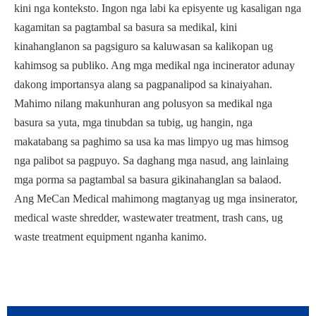
kini nga konteksto. Ingon nga labi ka episyente ug kasaligan nga
kagamitan sa pagtambal sa basura sa medikal, kini
kinahanglanon sa pagsiguro sa kaluwasan sa kalikopan ug
kahimsog sa publiko. Ang mga medikal nga incinerator adunay
dakong importansya alang sa pagpanalipod sa kinaiyahan.
Mahimo nilang makunhuran ang polusyon sa medikal nga
basura sa yuta, mga tinubdan sa tubig, ug hangin, nga
makatabang sa paghimo sa usa ka mas limpyo ug mas himsog
nga palibot sa pagpuyo. Sa daghang mga nasud, ang lainlaing
mga porma sa pagtambal sa basura gikinahanglan sa balaod.
Ang MeCan Medical mahimong magtanyag ug mga insinerator,
medical waste shredder, wastewater treatment, trash cans, ug
waste treatment equipment nganha kanimo.