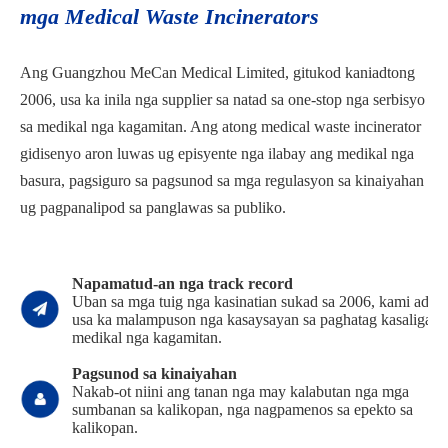
mga Medical Waste Incinerators
Catalog sa Medical Waste
Incinerator
Ang Guangzhou MeCan Medical Limited, gitukod kaniadtong
2006, usa ka inila nga supplier sa natad sa one-stop nga serbisyo
sa medikal nga kagamitan. Ang atong medical waste incinerator
gidisenyo aron luwas ug episyente nga ilabay ang medikal nga
basura, pagsiguro sa pagsunod sa mga regulasyon sa kinaiyahan
ug pagpanalipod sa panglawas sa publiko.
Napamatud-an nga track record
Uban sa mga tuig nga kasinatian sukad sa 2006, kami adun
usa ka malampuson nga kasaysayan sa paghatag kasaligan 
medikal nga kagamitan.
Pagsunod sa kinaiyahan
Nakab-ot niini ang tanan nga may kalabutan nga mga
sumbanan sa kalikopan, nga nagpamenos sa epekto sa
kalikopan.