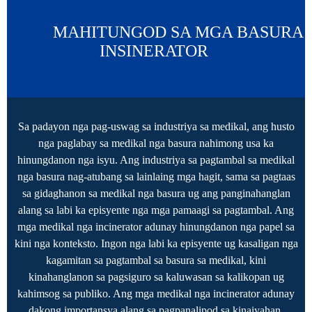
           MAHITUNGOD SA MGA BASURA 
INSINERATOR 

Sa padayon nga pag-uswag sa industriya sa medikal, ang husto
nga paglabay sa medikal nga basura nahimong usa ka
hinungdanon nga isyu. Ang industriya sa pagtambal sa medikal
nga basura nag-atubang sa lainlaing mga hagit, sama sa pagtaas
sa gidaghanon sa medikal nga basura ug ang panginahanglan
alang sa labi ka episyente nga mga pamaagi sa pagtambal. Ang
mga medikal nga incinerator adunay hinungdanon nga papel sa
kini nga konteksto. Ingon nga labi ka episyente ug kasaligan nga
kagamitan sa pagtambal sa basura sa medikal, kini
kinahanglanon sa pagsiguro sa kaluwasan sa kalikopan ug
kahimsog sa publiko. Ang mga medikal nga incinerator adunay
dakong importansya alang sa pagpanalipod sa kinaiyahan.