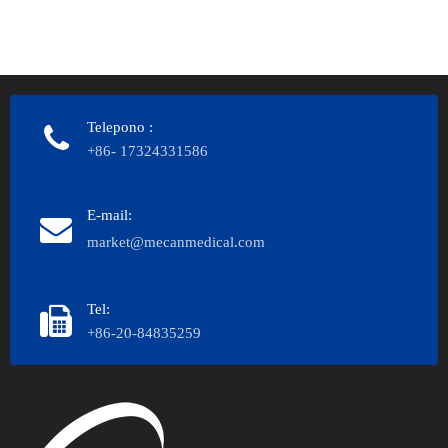
Telepono
:
+86- 17324331586
E-mail:
market@mecanmedical.com
Tel:
+86-20-84835259