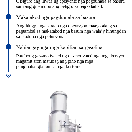
Gisiguro ang luwas ug episyente nga pagdumala sa basura
samtang gipamubu ang peligro sa pagkaladlad.
Makatakod nga pagdumala sa basura
Ang hingpit nga sirado nga operasyon maayo alang sa
pagtambal sa makatakod nga basura nga wala’y hinungdan
sa ikaduha nga polusyon.
Nahiangay nga mga kapilian sa gasolina
Parehong gas-motivated ug oil-motivated nga mga bersyon
magamit aron matubag ang piho nga mga
panginahanglanon sa mga kustomer.