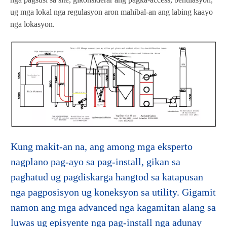
ug mga lokal nga regulasyon aron mahibal-an ang labing kaayo
nga lokasyon.
Kung makit-an na, ang among mga eksperto
nagplano pag-ayo sa pag-install, gikan sa
paghatud ug pagdiskarga hangtod sa katapusan
nga pagposisyon ug koneksyon sa utility. Gigamit
namon ang mga advanced nga kagamitan alang sa
luwas ug episyente nga pag-install nga adunay