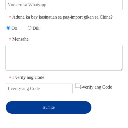
Aduna ka bay kasinatian sa pag-import gikan sa China?
*
Oo
Dili
Mensahe
*
I-verify ang Code
*
Isumite