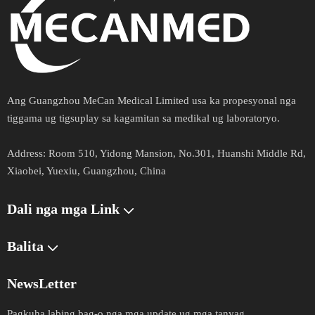
Ang Guangzhou MeCan Medical Limited usa ka propesyonal nga
tiggama ug tigsuplay sa kagamitan sa medikal ug laboratoryo.​​​​​​​
Address​​​​​​​:
Room 510, Yidong Mansion, No.301, Huanshi Middle Rd,
Xiaobei, Yuexiu, Guangzhou, China
Dali nga mga Link
Balita
NewsLetter
Pagkuha labing bag-o nga mga update ug mga tanyag.