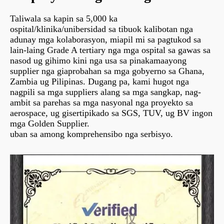
Taliwala sa kapin sa 5,000 ka
ospital/klinika/unibersidad sa tibuok kalibotan nga
adunay mga kolaborasyon, miapil mi sa pagtukod sa
lain-laing Grade A tertiary nga mga ospital sa gawas sa
nasod ug gihimo kini nga usa sa pinakamaayong
supplier nga giaprobahan sa mga gobyerno sa Ghana,
Zambia ug Pilipinas. Dugang pa, kami hugot nga
nagpili sa mga suppliers alang sa mga sangkap, nag-
ambit sa parehas sa mga nasyonal nga proyekto sa
aerospace, ug gisertipikado sa SGS, TUV, ug BV ingon
mga Golden Supplier.
uban sa among komprehensibo nga serbisyo.