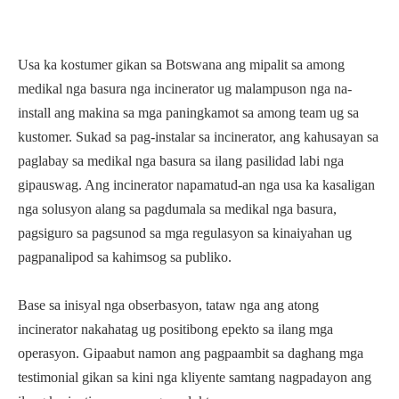
Usa ka kostumer gikan sa Botswana ang mipalit sa among
medikal nga basura nga incinerator ug malampuson nga na-
install ang makina sa mga paningkamot sa among team ug sa
kustomer. Sukad sa pag-instalar sa incinerator, ang kahusayan sa
paglabay sa medikal nga basura sa ilang pasilidad labi nga
gipauswag. Ang incinerator napamatud-an nga usa ka kasaligan
nga solusyon alang sa pagdumala sa medikal nga basura,
pagsiguro sa pagsunod sa mga regulasyon sa kinaiyahan ug
pagpanalipod sa kahimsog sa publiko.
Base sa inisyal nga obserbasyon, tataw nga ang atong
incinerator nakahatag ug positibong epekto sa ilang mga
operasyon. Gipaabut namon ang pagpaambit sa daghang mga
testimonial gikan sa kini nga kliyente samtang nagpadayon ang