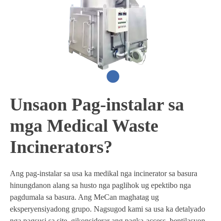
Unsaon Pag-instalar sa
mga Medical Waste
Incinerators?
Ang pag-instalar sa usa ka medikal nga incinerator sa basura
hinungdanon alang sa husto nga paglihok ug epektibo nga
pagdumala sa basura. Ang MeCan maghatag ug
eksperyensiyadong grupo. Nagsugod kami sa usa ka detalyado
nga pagsusi sa site, gikonsiderar ang pagka-access, bentilasyon,