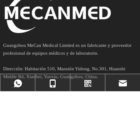
Guangzhou MeCan Medical Limited es un fabricante y proveedor
profesional de equipos médicos y de laboratorio.
Dirección:
Habitación 510, Mansión Yidong, No.301, Huanshi
Middle Rd, Xiaobei, Yuexiu, Guangzhou, China.
Enlaces rápidos
Noticias
+86- 17324331586
Nuestro Viber
market@mecanme
Hoja informativa