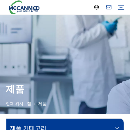
턴키 방사선학 솔루션
또는 턴키 솔루션
실험실 설정 솔루션
혈액투석 센터 솔루션
교육장비 솔루션
병원 병동 솔루션
안과 솔루션
산부인과 및 산부인과
치과 장비 솔루션
엑스레이 기계
초음파 기계
운영 및 ICU 장비
혈액 투석
실험실 분석기
실험실 장비
병원 가구
산부인과 장비
치과 장비
안과 장비
이비인후과 장비
물리치료
살균기
홈 케어 장비
교육장비
영안실 장비
의료용 가스 시스템
폐기물 처리
의료 소모품
수의학 장비
회사 뉴스
업계 뉴스
전시회
회사 프로필
지역 서비스
제품
현재 위치:
집
»
제품
제품 카테고리