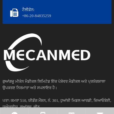
ਟੈਲੀਫ਼ੋਨ:
+86-20-84835259
ਗੁਆਂਗਜ਼ੂ ਮੀਕੇਨ ਮੈਡੀਕਲ ਲਿਮਿਟੇਡ ਇੱਕ ਪੇਸ਼ੇਵਰ ਮੈਡੀਕਲ ਅਤੇ ਪ੍ਰਯੋਗਸ਼ਾਲਾ
ਉਪਕਰਣ ਨਿਰਮਾਤਾ ਅਤੇ ਸਪਲਾਇਰ ਹੈ।
ਪਤਾ:
ਕਮਰਾ 510, ਯੀਡੋਂਗ ਮੈਂਸ਼ਨ, ਨੰ. 301, ਹੁਆਂਸ਼ੀ ਮਿਡਲ ਆਰਡੀ, ਜ਼ਿਆਓਬੇਈ,
ਯੂਐਕਸੀਯੂ, ਗੁਆਂਗਜ਼ੂ, ਚੀਨ