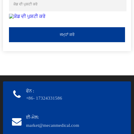
ਜਮ੍ਹਾਂ ਕਰੋ
ਫੋਨ
:
+86- 17324331586
ਈ-ਮੇਲ:
market@mecanmedical.com