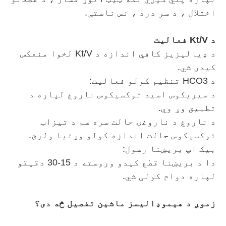
اختلال ، د سر درد ، نس ناستې.
د Kt/V فعالیت
د ډیالیزیز کافي اندازه د Kt/V لخوا منعکس
کیدی شي.
د HCO3 تنظیم کولو فعالیت:
د سیریکوس اسید توکسیکوس ناروغ لپاره د
تطبیق وړ وي.
د ناروغ د ناروغۍ حالت سره سم د تیزاب
توکسیکوس حالت اندازه کولو وړتیا ولرئ.
بیک اپ بریښنا رسول:
دا د بریښنا قطع کیدو وروسته د 15-30 دقیقو
لپاره دوام کولی شي.
زموږ د هیموډالیسز ماشین تفصیل څه دی؟