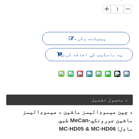
پوښتنه وکړه
په باسکیټ کې اضافه کړئ
د محصول تفصیل
د چین هیموډالیسز ماشین د هیموډالیسز
ماشین جوړونکي-MeCan طبي
ماډل: MC-HD05 & MC-HD06