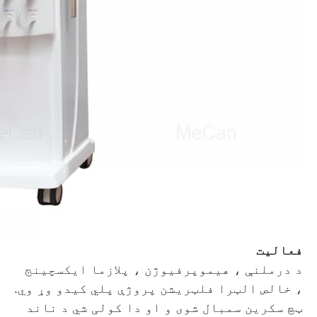
فعالیت
د درملنې ، هیموپرفیوژن ، پلازما ایکسچینج
، خالص الټرا فلټریشن پروژې پلي کیدو وړ وي.
ټچ سکرین سمبال شوی و او دا کولی شي د ناند