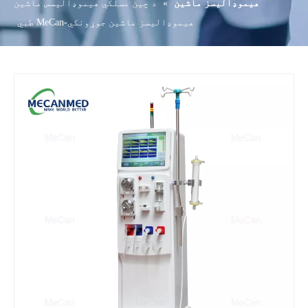
هیموډالیسز ماشین
»
د چین مسلکي هیموډالیسس ماشین
هیموډالیسز ماشین جوړونکي-MeCan طبي