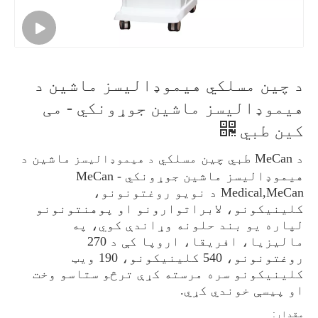
د چین مسلکي هیموډالیسز ماشین د
هیموډالیسز ماشین جوړونکي - می
کین طبي
د MeCan طبي چین مسلکي
ماشین د
د هیموډالیسز
هیموډالیسز ماشین جوړونکي - MeCan
Medical,MeCan د نویو روغتونونو،
کلینیکونو، لابراتوارونو او پوهنتونونو
لپاره یو بند حلونه وړاندې کوي، په
مالیزیا، افریقا، اروپا کې د 270
روغتونونو، 540 کلینیکونو، 190 ویټ
کلینیکونو سره مرسته کړې ترڅو ستاسو وخت
او پیسې خوندي کړي.
مقدار: