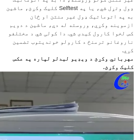
ډول وتړل شي، یا په Selftest کلیک وکړئ، ماشین
به په اتوماتيک ډول غیر منتن او ځان
ازموینه وکړي، وروسته له دې، ماشین د دویم
کس لخوا کارول کیدی شي. دا کولی شي د مختلفو
ناروغانو ترمنځ د کارولو خوندیتوب تضمین
کړي.
مهرباني وکړئ د ویډیو لیدلو لپاره په عکس
کلیک وکړئ.