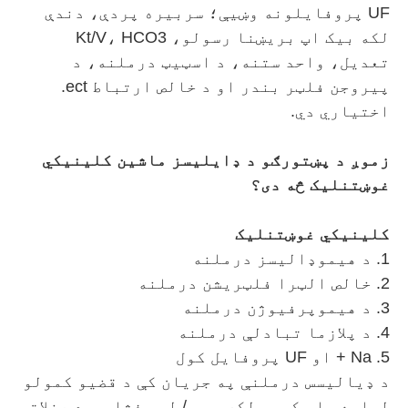
UF پروفایلونه وښیې؛ سربیره پردې، دندې
لکه بیک اپ بریښنا رسولو، Kt/V، HCO3
تعدیل، واحد ستنه، د اسټیټ درملنه، د
پیروجن فلټر بندر او د خالص ارتباط ect.
اختیاري دي.
زموږ د پښتورګو د ډایلیسز ماشین کلینیکي
غوښتنلیک څه دی؟
کلینیکي غوښتنلیک
1. د هیموډالیسز درملنه
2. خالص الټرا فلټریشن درملنه
3. د هیموپرفیوژن درملنه
4. د پلازما تبادلې درملنه
5. Na + او UF پروفایل کول
د ډیالیسس درملنې په جریان کې د قضیو کمولو
لپاره پلي کیږي لکه ټیټ / لوړ فشار ، د عضلاتو