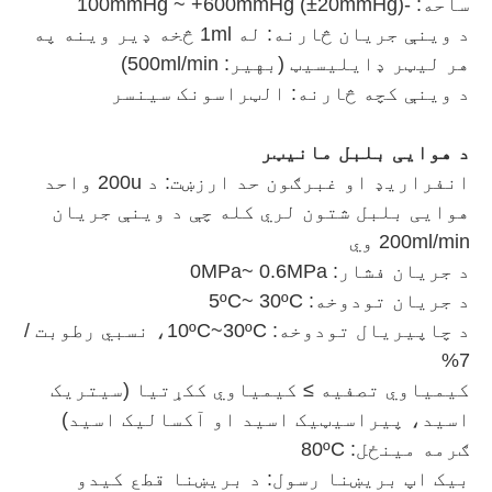
ساحه: -100mmHg ~ +600mmHg (±20mmHg)
د وینې جریان څارنه: له 1ml څخه ډیر وینه په
هر لیټر ډایلیسیټ (بهیر: 500ml/min)
د وینې کچه څارنه: الټراسونک سینسر
د هوایی بلبل مانیټر
انفراریډ او غبرګون حد ارزښت: د 200u واحد
هوایی بلبل شتون لري کله چې د وینې جریان
200ml/min وي
د جریان فشار: 0MPa~ 0.6MPa
د جریان تودوخه: 5ºC~ 30ºC
د چاپیریال تودوخه: 10ºC~30ºC، نسبي رطوبت /
7%
کیمیاوي تصفیه ≥ کیمیاوي ککړتیا (سیتریک
اسید، پیراسیټیک اسید او آکسالیک اسید)
ګرمه مینځل: 80ºC
بیک اپ بریښنا رسول: د بریښنا قطع کیدو