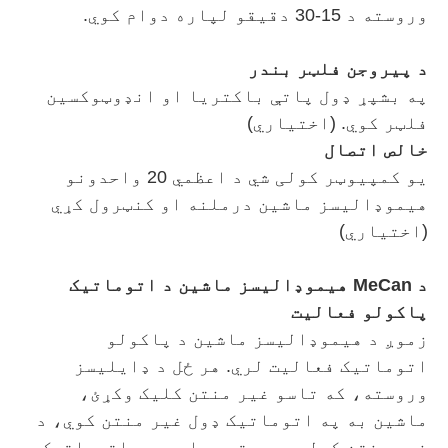
وروسته د 15-30 دقیقو لپاره دوام کوي.
د پیروجن فلټر بندر
په بشپړ ډول پاتې باکتریا او انډوټوکسین
فلټر کوي. (اختیاري)
خالص اتصال
یو کمپیوټر کولی شي د اعظمي 20 واحدونو
هیموډالیسز ماشین درملنه او کنټرول کړي
(اختیاري)
د MeCan هیموډالیسز ماشین د اتوماتیک
پاکولو فعالیت
زموږ د هیموډالیسز ماشین د پاکولو
اتوماتیک فعالیت لري. هر ځل د ډایلیسز
وروسته، که تاسو غیر منتن کلیک وکړئ،
ماشین به په اتوماتيک ډول غیر منتن کوي، د
غیر منتن کولو وروسته، دا به په اتوماتيک