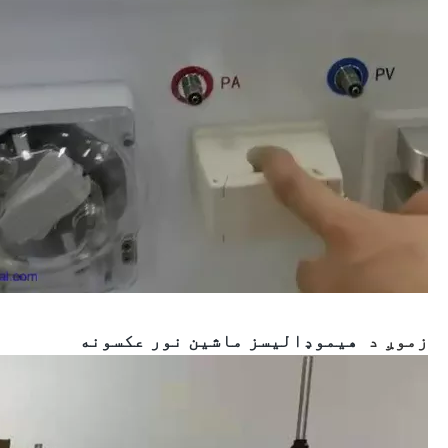
زموږ د
هیموډالیسز ماشین نور عکسونه