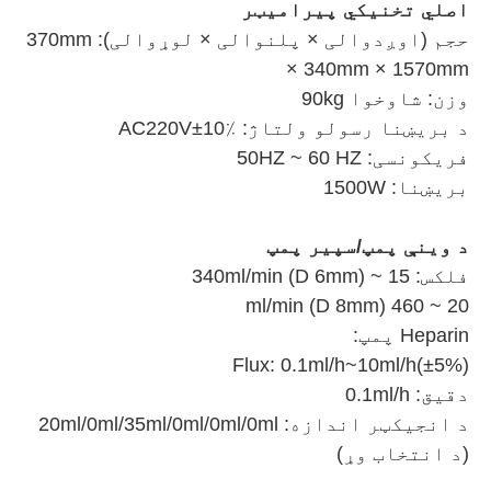
اصلي تخنیکي پیرامیټر
حجم (اوږدوالی × پلنوالی × لوړوالی): 370mm
× 340mm × 1570mm
وزن: شاوخوا 90kg
د بریښنا رسولو ولتاژ: AC220V±10٪
فریکونسی: 50HZ ~ 60 HZ
بریښنا: 1500W
د وینې پمپ/سپیر پمپ
فلکس: 15 ~ 340ml/min (D 6mm)
20 ~ 460 ml/min (D 8mm)
Heparin پمپ:
Flux: 0.1ml/h~10ml/h(±5%)
دقیق: 0.1ml/h
د انجیکټر اندازه: 20ml/0ml/35ml/0ml/0ml/0ml
(د انتخاب وړ)