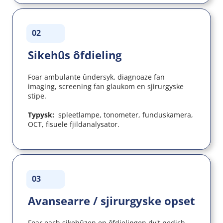
02
Sikehûs ôfdieling
Foar ambulante ûndersyk, diagnoaze fan 
imaging, screening fan glaukom en sjirurgyske 
stipe.
Typysk:  
spleetlampe, tonometer, funduskamera, 
OCT, fisuele fjildanalysator.
03
Avansearre / sjirurgyske opset
Foar each sikehûzen en ôfdielingen dy't nedich 