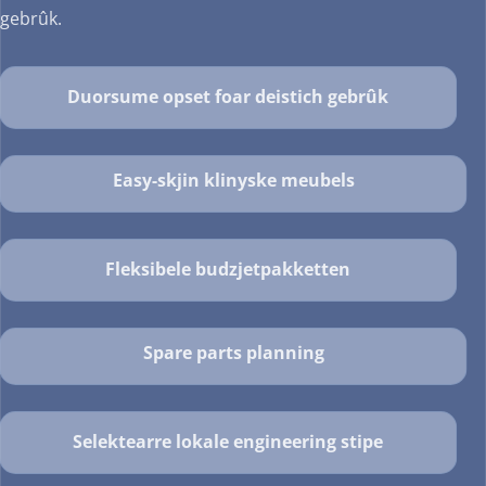
gebrûk.
Duorsume opset foar deistich gebrûk
Easy-skjin klinyske meubels
Fleksibele budzjetpakketten
Spare parts planning
Selektearre lokale engineering stipe