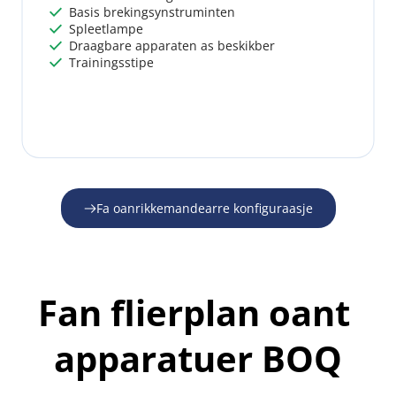
 Basis brekingsynstruminten
 
 Spleetlampe
 
 Draagbare apparaten as beskikber
 
 Trainingsstipe
 
Fa oanrikkemandearre konfiguraasje
Fan flierplan oant 
apparatuer BOQ