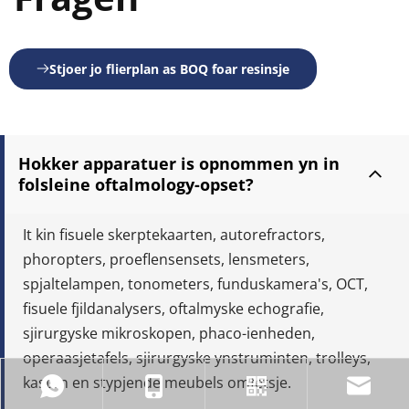
Stjoer jo flierplan as BOQ foar resinsje
Hokker apparatuer is opnommen yn in 
folsleine oftalmology-opset?
It kin fisuele skerptekaarten, autorefractors, 
phoropters, proeflensensets, lensmeters, 
spjaltelampen, tonometers, funduskamera's, OCT, 
fisuele fjildanalysers, oftalmyske echografie, 
sjirurgyske mikroskopen, phaco-ienheden, 
operaasjetafels, sjirurgyske ynstruminten, trolleys, 
kasten en stypjende meubels omfetsje.