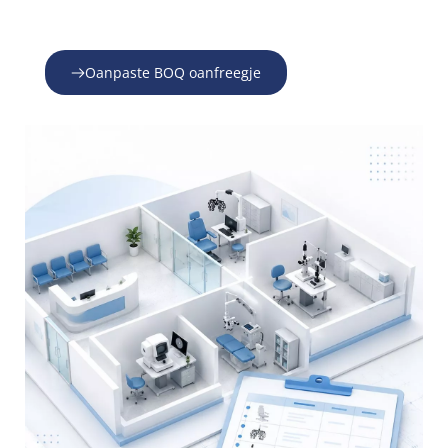
Oanpaste BOQ oanfreegje