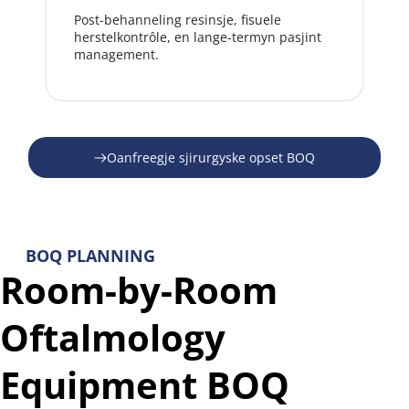
Post-behanneling resinsje, fisuele 
herstelkontrôle, en lange-termyn pasjint 
management.
Oanfreegje sjirurgyske opset BOQ
BOQ PLANNING
Room-by-Room 
Oftalmology 
Equipment BOQ