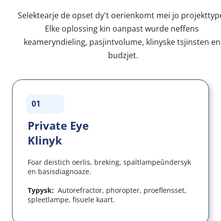
Selektearje de opset dy't oerienkomt mei jo projekttype
Elke oplossing kin oanpast wurde neffens 
keameryndieling, pasjintvolume, klinyske tsjinsten en 
budzjet.
01
Private Eye 
Klinyk
Foar deistich oerlis, breking, spaltlampeûndersyk 
en basisdiagnoaze.
Typysk:  
Autorefractor, phoropter, proeflensset, 
spleetlampe, fisuele kaart.