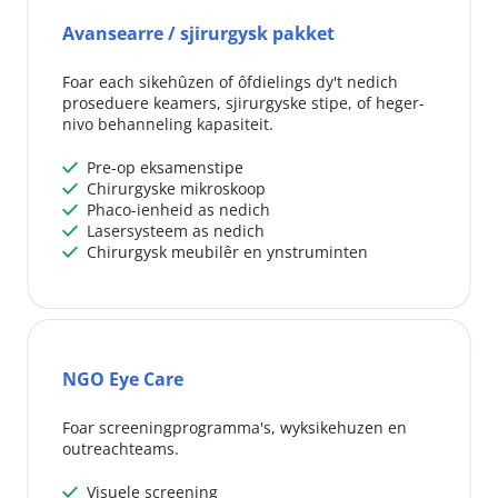
Avansearre / sjirurgysk pakket
Foar each sikehûzen of ôfdielings dy't nedich 
proseduere keamers, sjirurgyske stipe, of heger-
nivo behanneling kapasiteit.
 Pre-op eksamenstipe
 
 Chirurgyske mikroskoop
 
 Phaco-ienheid as nedich
 
 Lasersysteem as nedich
 
 Chirurgysk meubilêr en ynstruminten
 
NGO Eye Care
Foar screeningprogramma's, wyksikehuzen en 
outreachteams.
 Visuele screening
 