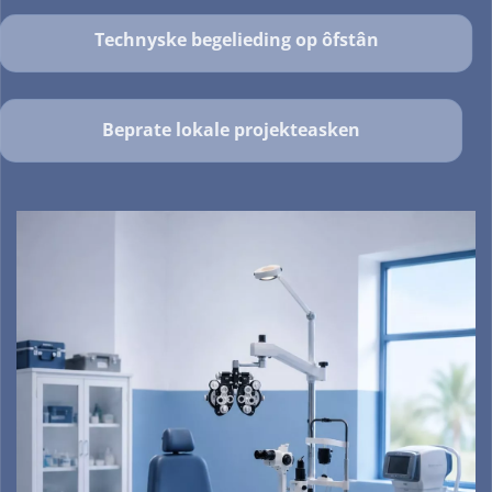
Technyske begelieding op ôfstân
Beprate lokale projekteasken