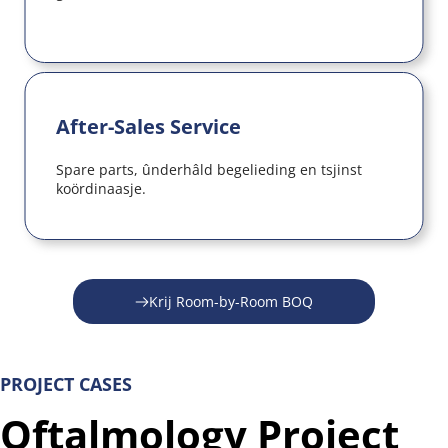
After-Sales Service
Spare parts, ûnderhâld begelieding en tsjinst 
koördinaasje.
Krij Room-by-Room BOQ
PROJECT CASES
Oftalmology Project 