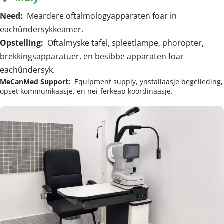
Need:  
Meardere oftalmologyapparaten foar in 
eachûndersykkeamer.
Opstelling:  
Oftalmyske tafel, spleetlampe, phoropter, 
brekkingsapparatuer, en besibbe apparaten foar 
eachûndersyk.
MeCanMed Support:  
Equipment supply, ynstallaasje begelieding, 
opset kommunikaasje, en nei-ferkeap koördinaasje.