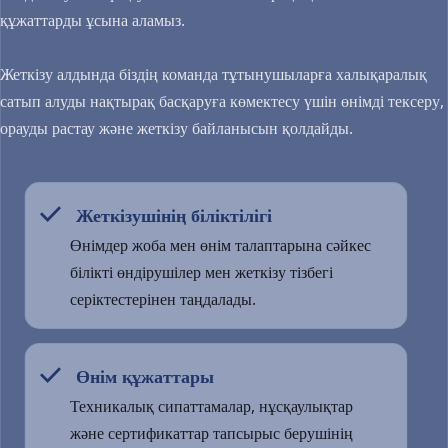
құжаттарды ұсына аламыз.
Жеткізу алдында біздің команда тұтынушыларға халықаралық 
сатып алуды нақтырақ басқаруға көмектесу үшін өнімді тексеру, 
орауды растау және жеткізу байланысын қолдайды.
 Жеткізушінің біліктілігі
  
Өнімдер жоба мен өнім талаптарына сәйкес 
білікті өндірушілер мен жеткізу тізбегі 
серіктестерінен таңдалады.
 Өнім құжаттары
  
Техникалық сипаттамалар, нұсқаулықтар 
және сертификаттар тапсырыс берушінің 