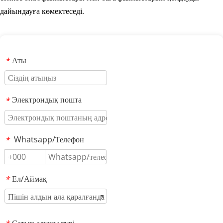
дайындауға көмектеседі.
Аты
*
Электрондық пошта
*
Whatsapp/Телефон
*
Ел/Аймақ
*