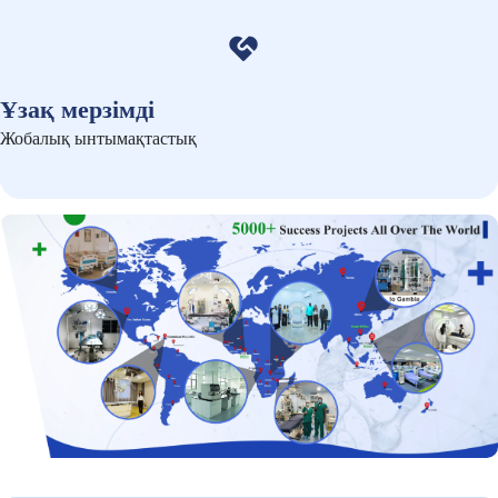
Ұзақ мерзімді
Жобалық ынтымақтастық