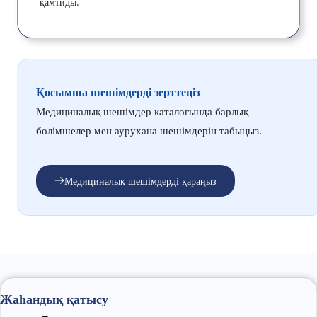
қамтиды.
Қосымша шешімдерді зерттеңіз
Медициналық шешімдер каталогында барлық 
бөлімшелер мен аурухана шешімдерін табыңыз.
Медициналық шешімдерді қараңыз
Жаһандық қатысу