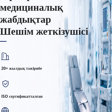
медициналық 
жабдықтар
Шешім жеткізушісі
20+ жылдық тәжірибе
ISO сертификатталған