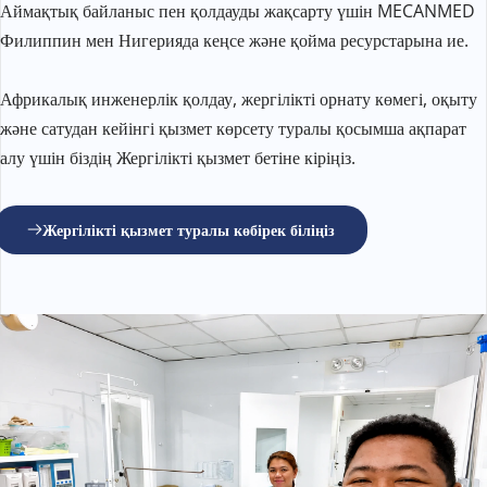
Аймақтық байланыс пен қолдауды жақсарту үшін MECANMED 
Филиппин мен Нигерияда кеңсе және қойма ресурстарына ие.
Африкалық инженерлік қолдау, жергілікті орнату көмегі, оқыту 
және сатудан кейінгі қызмет көрсету туралы қосымша ақпарат 
алу үшін біздің Жергілікті қызмет бетіне кіріңіз.
Жергілікті қызмет туралы көбірек біліңіз