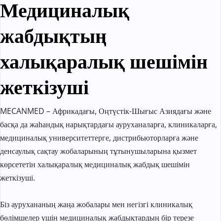
Медициналық 
жабдықтың 
халықаралық шешімін 
жеткізуші
MECANMED – Африкадағы, Оңтүстік-Шығыс Азиядағы және 
басқа да жаһандық нарықтардағы ауруханаларға, клиникаларға, 
медициналық университеттерге, дистрибьюторларға және 
денсаулық сақтау жобаларының тұтынушыларына қызмет 
көрсететін халықаралық медициналық жабдық шешімін 
жеткізуші.
Біз аурухананың жаңа жобалары мен негізгі клиникалық 
бөлімшелер үшін медициналық жабдықтардың бір терезе 