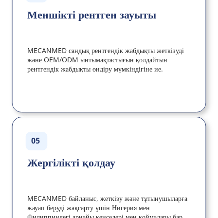
Меншікті рентген зауыты
MECANMED сандық рентгендік жабдықты жеткізуді 
және OEM/ODM ынтымақтастығын қолдайтын 
рентгендік жабдықты өндіру мүмкіндігіне ие.
05
Жергілікті қолдау
MECANMED байланыс, жеткізу және тұтынушыларға 
жауап беруді жақсарту үшін Нигерия мен 
Филиппиндегі арнайы кеңселері мен қоймалары бар 