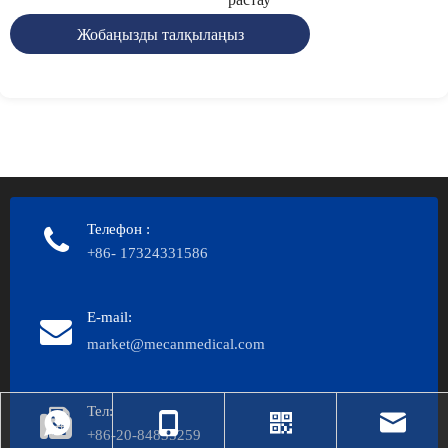
Жобаңызды талқылаңыз
Телефон
:
+86- 17324331586
E-mail:
market@mecanmedical.com
Тел:
+86-20-84835259