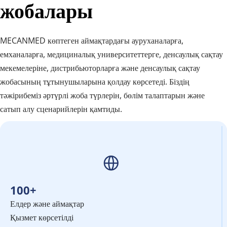
жобалары
MECANMED көптеген аймақтардағы ауруханаларға, 
емханаларға, медициналық университеттерге, денсаулық сақтау 
мекемелеріне, дистрибьюторларға және денсаулық сақтау 
жобасының тұтынушыларына қолдау көрсетеді. Біздің 
тәжірибеміз әртүрлі жоба түрлерін, бөлім талаптарын және 
сатып алу сценарийлерін қамтиды.
100+
Елдер және аймақтар
Қызмет көрсетілді