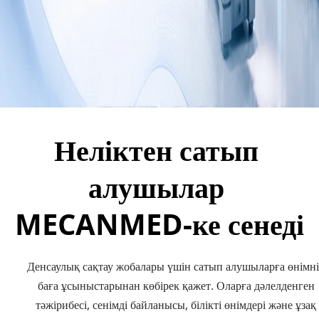
Неліктен сатып 
алушылар 
MECANMED-ке сенеді
Денсаулық сақтау жобалары үшін сатып алушыларға өнімні
баға ұсыныстарынан көбірек қажет. Оларға дәлелденген 
тәжірибесі, сенімді байланысы, білікті өнімдері және ұзақ 