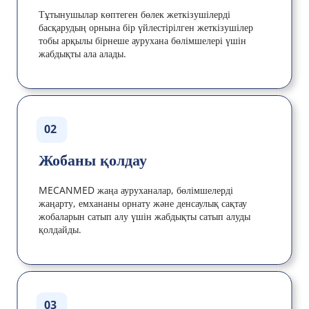
Тұтынушылар көптеген бөлек жеткізушілерді 
басқарудың орнына бір үйлестірілген жеткізушілер 
тобы арқылы бірнеше аурухана бөлімшелері үшін 
жабдықты ала алады.
02
Жобаны қолдау
MECANMED жаңа ауруханалар, бөлімшелерді 
жаңарту, емхананы орнату және денсаулық сақтау 
жобаларын сатып алу үшін жабдықты сатып алуды 
қолдайды.
03