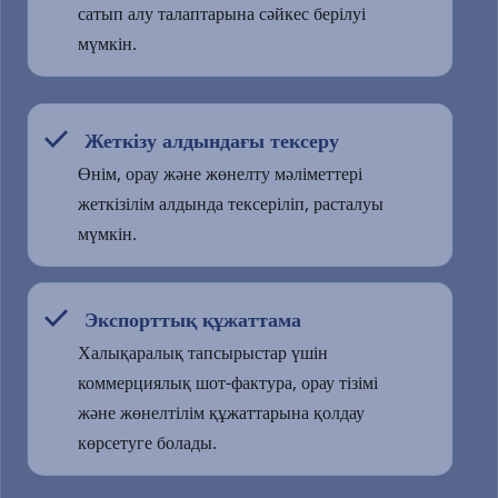
сатып алу талаптарына сәйкес берілуі 
мүмкін.
 Жеткізу алдындағы тексеру
  
Өнім, орау және жөнелту мәліметтері 
жеткізілім алдында тексеріліп, расталуы 
мүмкін.
 Экспорттық құжаттама
  
Халықаралық тапсырыстар үшін 
коммерциялық шот-фактура, орау тізімі 
және жөнелтілім құжаттарына қолдау 
көрсетуге болады.