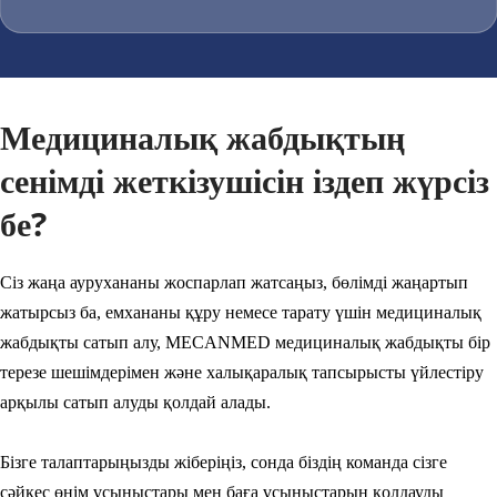
Медициналық жабдықтың 
сенімді жеткізушісін іздеп жүрсіз 
бе?
Сіз жаңа аурухананы жоспарлап жатсаңыз, бөлімді жаңартып 
жатырсыз ба, емхананы құру немесе тарату үшін медициналық 
жабдықты сатып алу, MECANMED медициналық жабдықты бір 
терезе шешімдерімен және халықаралық тапсырысты үйлестіру 
арқылы сатып алуды қолдай алады.
Бізге талаптарыңызды жіберіңіз, сонда біздің команда сізге 
сәйкес өнім ұсыныстары мен баға ұсыныстарын қолдауды 