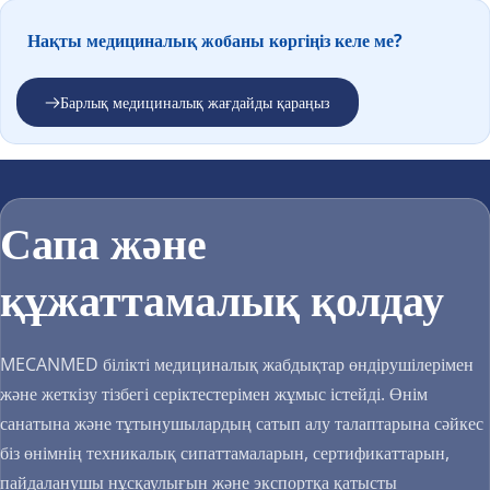
Нақты медициналық жобаны көргіңіз келе ме?
Барлық медициналық жағдайды қараңыз
Сапа және 
құжаттамалық қолдау
MECANMED білікті медициналық жабдықтар өндірушілерімен 
және жеткізу тізбегі серіктестерімен жұмыс істейді. Өнім 
санатына және тұтынушылардың сатып алу талаптарына сәйкес 
біз өнімнің техникалық сипаттамаларын, сертификаттарын, 
пайдаланушы нұсқаулығын және экспортқа қатысты 