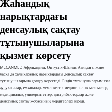
Жаһандық 
нарықтардағы 
денсаулық сақтау 
тұтынушыларына 
қызмет көрсету
MECANMED Африкадағы, Оңтүстік-Шығыс Азиядағы және 
басқа да халықаралық нарықтардағы денсаулық сақтау 
тұтынушыларына қолдау көрсетеді. Біздің тұтынушыларымызға 
ауруханалар, емханалар, мемлекеттік медициналық мекемелер, 
медициналық университеттер, дистрибьюторлар және 
денсаулық сақтау жобасының мердігерлері кіреді.