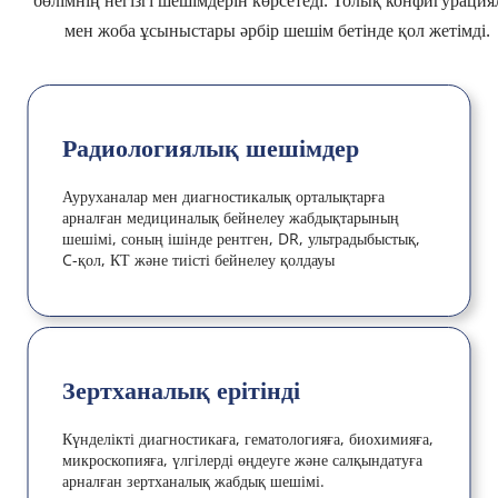
мен жоба ұсыныстары әрбір шешім бетінде қол жетімді.
Радиологиялық шешімдер
Ауруханалар мен диагностикалық орталықтарға 
арналған медициналық бейнелеу жабдықтарының 
шешімі, соның ішінде рентген, DR, ультрадыбыстық, 
C-қол, КТ және тиісті бейнелеу қолдауы
Зертханалық ерітінді
Күнделікті диагностикаға, гематологияға, биохимияға, 
микроскопияға, үлгілерді өңдеуге және салқындатуға 
арналған зертханалық жабдық шешімі.