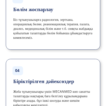
Бөлім жоспарлау
Біз тұтынушыларға радиология, зертхана, 
операциялық бөлме, реанимациялық терапия, палата, 
диализ, медициналық білім және т.б. сияқты жабдыққа 
қойылатын талаптарды бөлім бойынша ұйымдастыруға 
көмектесеміз.
04
Біріктірілген дәйексөздер
Жоба тұтынушылары үшін MECANMED көп санатты 
талаптарды нақтырақ баға белгілеу құрылымдарына 
біріктіре алады, бұл ішкі шолуды және шешім 
қабылдауды жеңілдетеді.