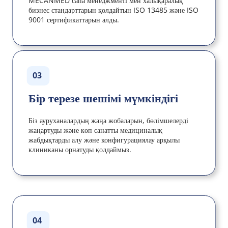
MECANMED сапа менеджменті мен халықаралық 
бизнес стандарттарын қолдайтын ISO 13485 және ISO 
9001 сертификаттарын алды.
03
Бір терезе шешімі мүмкіндігі
Біз ауруханалардың жаңа жобаларын, бөлімшелерді 
жаңартуды және көп санатты медициналық 
жабдықтарды алу және конфигурациялау арқылы 
клиниканы орнатуды қолдаймыз.
04