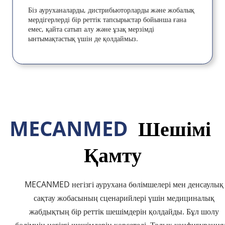
Біз ауруханаларды, дистрибьюторларды және жобалық 
мердігерлерді бір реттік тапсырыстар бойынша ғана 
емес, қайта сатып алу және ұзақ мерзімді 
ынтымақтастық үшін де қолдаймыз.
MECANMED 
 Шешімі 
Қамту
MECANMED негізгі аурухана бөлімшелері мен денсаулық 
сақтау жобасының сценарийлері үшін медициналық 
жабдықтың бір реттік шешімдерін қолдайды. Бұл шолу 
бөлімнің негізгі шешімдерін көрсетеді. Толық конфигурациял