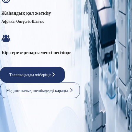
Жаһандық қол жеткізу 
Африка, Оңтүстік-Шығыс
Бір терезе департаменті негізінде
Талапыңызды жіберіңіз
Медициналық шешімдерді қараңыз