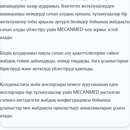
шешімдеріне назар аударамыз. Көптеген жеткізушілерден 
шашыраңқы өнімдерді сатып алудың орнына, тұтынушылар бір 
жеткізушілер тобы арқылы әртүрлі бөлімдер бойынша жабдықты 
сатып алуды үйлестіру үшін MECANMED-пен жұмыс істей 
алады.
Біздің қолдауымыз нақты сатып алу қажеттіліктеріне сәйкес 
жабдық тізімін дайындауды, өнімді таңдауды, баға ұсыныстарын 
біріктіруді және жеткізуді үйлестіруді қамтиды.
Қолданыстағы жоба жоспарлары немесе аурухананың еден 
жоспарлары бар тұтынушылар үшін MECANMED расталған 
схемаға негізделген жабдық конфигурациясы бойынша 
ұсыныстар мен жабдықты орналастыру анықтамаларын ұсына 
алады.