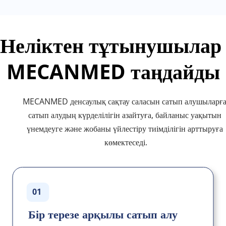
Неліктен тұтынушылар 
MECANMED таңдайды
MECANMED денсаулық сақтау саласын сатып алушыларға
сатып алудың күрделілігін азайтуға, байланыс уақытын 
үнемдеуге және жобаны үйлестіру тиімділігін арттыруға 
көмектеседі.
01
Бір терезе арқылы сатып алу