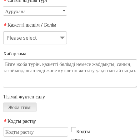
Сатып алушы түрі
*
Қажетті шешім / Бөлім
*
Please select
Хабарлама
Тізімді жүктеп салу
Жоба тізімі
Кодты растау
*