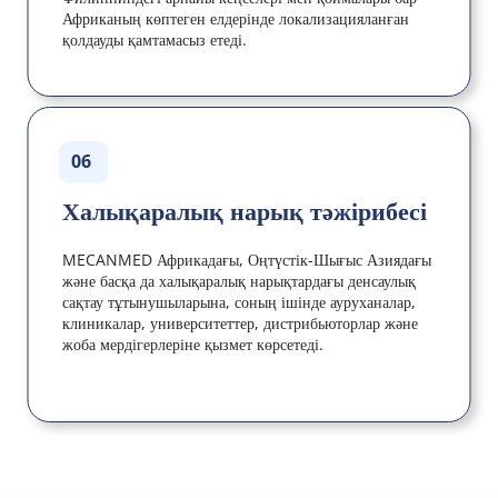
Африканың көптеген елдерінде локализацияланған 
қолдауды қамтамасыз етеді.
06
Халықаралық нарық тәжірибесі
MECANMED Африкадағы, Оңтүстік-Шығыс Азиядағы 
және басқа да халықаралық нарықтардағы денсаулық 
сақтау тұтынушыларына, соның ішінде ауруханалар, 
клиникалар, университеттер, дистрибьюторлар және 
жоба мердігерлеріне қызмет көрсетеді.