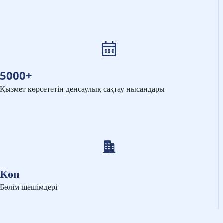
5000+
Қызмет көрсететін денсаулық сақтау нысандары
Көп
Бөлім шешімдері