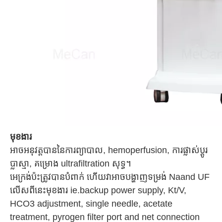
មុខងារ
អាចអនុវត្តបាននៃការព្យាបាល, hemoperfusion, ការផ្លាស់ប្តូរ
ប្លាស្មា, គម្រោង ultrafiltration សុទ្ធ។
អេក្រង់ប៉ះត្រូវបានបំពាក់ ហើយវាអាចបង្ហាញទម្រង់ Naand UF
លើសពីនេះមុខងារ ie.backup power supply, Kt/V,
HCO3 adjustment, single needle, acetate
treatment, pyrogen filter port and net connection