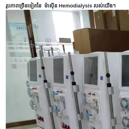
រូបភាពច្រើនទៀតនៃ
ម៉ាស៊ីន Hemodialysis របស់យើង។