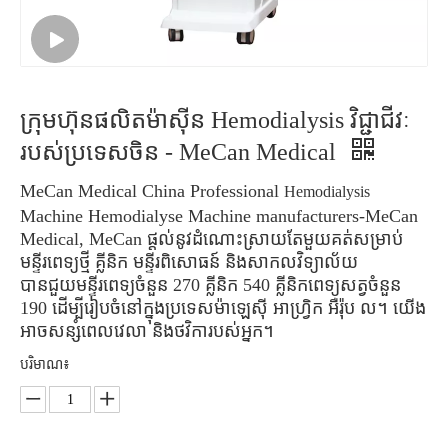
ក្រុមហ៊ុនផលិតម៉ាស៊ីន Hemodialysis វិជ្ជាជីវៈ
របស់ប្រទេសចិន - MeCan Medical
MeCan Medical China Professional
Hemodialysis
Machine Hemodialyse Machine manufacturers-MeCan
Medical, MeCan ផ្តល់នូវដំណោះស្រាយតែមួយគត់សម្រាប់
មន្ទីរពេទ្យថ្មី គ្លីនិក មន្ទីរពិសោធន៍ និងសាកលវិទ្យាល័យ
បានជួយមន្ទីរពេទ្យចំនួន 270 គ្លីនិក 540 គ្លីនិកពេទ្យសត្វចំនួន
190 ដើម្បីរៀបចំនៅក្នុងប្រទេសម៉ាឡេស៊ី អាហ្វ្រិក អឺរ៉ុប ល។ យើង
អាចសន្សំពេលវេលា និងថវិការបស់អ្នក។
បរិមាណ៖