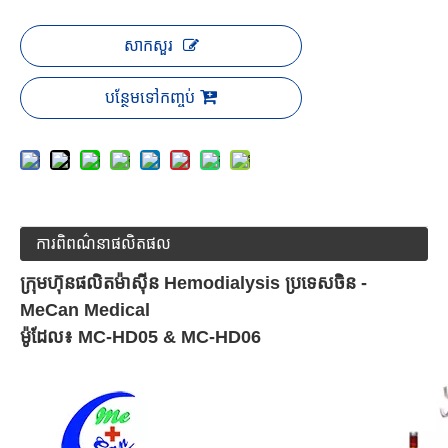
សាកសួរ
បន្ថែមទៅកញ្ចប់
ការពិពណ៌នាផលិតផល
ក្រុមហ៊ុនផលិតម៉ាស៊ីន Hemodialysis ប្រទេសចិន -
MeCan Medical
ម៉ូដែល៖ MC-HD05 & MC-HD06