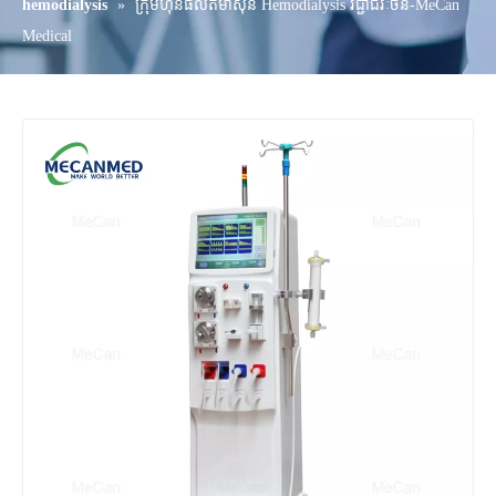
hemodialysis
»
ក្រុមហ៊ុនផលិតម៉ាស៊ីន Hemodialysis វិជ្ជាជីវៈចិន-MeCan
Medical