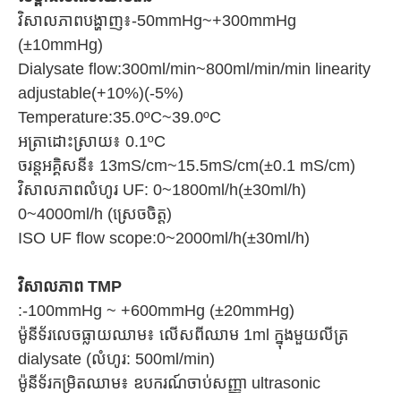
វិសាលភាពបង្ហាញ៖-50mmHg~+300mmHg
(±10mmHg)
Dialysate flow:300ml/min~800ml/min/min linearity
adjustable(+10%)(-5%)
Temperature:35.0ºC~39.0ºC
អត្រាដោះស្រាយ៖ 0.1ºC
ចរន្តអគ្គិសនី៖ 13mS/cm~15.5mS/cm(±0.1 mS/cm)
វិសាលភាពលំហូរ UF: 0~1800ml/h(±30ml/h)
0~4000ml/h (ស្រេចចិត្ត)
ISO UF flow scope:0~2000ml/h(±30ml/h)
វិសាលភាព TMP
:-100mmHg ~ +600mmHg (±20mmHg)
ម៉ូនីទ័រលេចធ្លាយឈាម៖ លើសពីឈាម 1ml ក្នុងមួយលីត្រ
dialysate (លំហូរ: 500ml/min)
ម៉ូនីទ័រកម្រិតឈាម៖ ឧបករណ៍ចាប់សញ្ញា ultrasonic