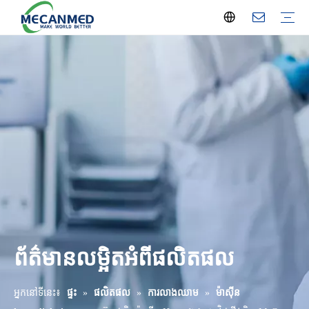
ដំណោះស្រាយវិទ្យុសកម្ម Turnkey
OR ដំណោះស្រាយ Turnkey
ដំណោះស្រាយរៀបចំមន្ទីរពិសោធន៍
ដំណោះស្រាយមជ្ឈមណ្ឌល hemodialysis
ដំណោះស្រាយឧបករណ៍អប់រំ
ដំណោះស្រាយផ្នែកមន្ទីរពេទ្យ
ដំណោះស្រាយរោគភ្នែក
OB-GYN & សម្ភព
ដំណោះស្រាយឧបករណ៍ធ្មេញ
ម៉ាស៊ីនថតកាំរស្មី
ម៉ាស៊ីនអ៊ុលត្រាសោន
ឧបករណ៍ប្រតិបត្តិការ និង ICU
ការលាងឈាម
អ្នកវិភាគមន្ទីរពិសោធន៍
ឧបករណ៍មន្ទីរពិសោធន៍
គ្រឿងសង្ហារឹមមន្ទីរពេទ្យ
ឧបករណ៍ OB/GYN
ឧបករណ៍ធ្មេញ
ឧបករណ៍ភ្នែក
ឧបករណ៍ ENT
ការព្យាបាលដោយចលនា
មាប់មគ
ឧបករណ៍ថែទាំផ្ទះ
បរិក្ខារអប់រំ
ឧបករណ៍បញ្ចុះសព
ប្រព័ន្ធឧស្ម័នវេជ្ជសាស្ត្រ
ការព្យាបាលកាកសំណល់
សម្ភារៈបរិក្ខារពេទ្យ
ឧបករណ៍ពេទ្យសត្វ
ព័ត៌មានក្រុមហ៊ុន
ព័ត៌មានឧស្សាហកម្ម
ពិព័រណ៍
ប្រវត្តិរូបក្រុមហ៊ុន
សេវាកម្មក្នុងស្រុក
ព័ត៌មានលម្អិតអំពីផលិតផល
អ្នកនៅទីនេះ៖
ផ្ទះ
»
ផលិតផល
»
ការលាងឈាម
»
ម៉ាស៊ីន