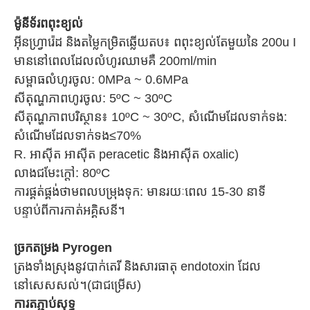
ម៉ូនីទ័រពពុះខ្យល់
អ៊ីនហ្វ្រារ៉េដ និងតម្លៃកម្រិតឆ្លើយតប៖ ពពុះខ្យល់តែមួយនៃ 200u I
មាននៅពេលដែលលំហូរឈាមគឺ 200ml/min
សម្ពាធលំហូរចូល: 0MPa ~ 0.6MPa
សីតុណ្ហភាពហូរចូល: 5ºC ~ 30ºC
សីតុណ្ហភាពបរិស្ថាន៖ 10ºC ~ 30ºC, សំណើមដែលទាក់ទង:
សំណើមដែលទាក់ទង≤70%
R. អាស៊ីត អាស៊ីត peracetic និងអាស៊ីត oxalic)
លាងជមែះក្តៅ: 80ºC
ការផ្គត់ផ្គង់ថាមពលបម្រុងទុក: មានរយៈពេល 15-30 នាទី
បន្ទាប់ពីការកាត់អគ្គិសនី។
ច្រកតម្រង Pyrogen
ត្រងទាំងស្រុងនូវបាក់តេរី និងសារធាតុ endotoxin ដែល
នៅសេសសល់។(ជាជម្រើស)
ការតភ្ជាប់សុទ្ធ