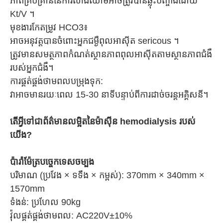
ភាពគ្រប់គ្រាន់នៃការលាងឈាមអាចត្រូវបានឆ្លុះបញ្ចាំងដោយ
Kt/V ។
មុខងារកែតម្រូវ HCO3៖
អាចអនុវត្តបានចំពោះអ្នកជម្ងឺពុលអាស៊ីត sericous ។
ត្រូវ​មាន​សមត្ថភាព​កំណត់​ស្ថានភាព​ពុល​អាស៊ីត​តាម​ស្ថានភាព​ជំងឺ​
របស់​អ្នកជំងឺ។
ការផ្គត់ផ្គង់ថាមពលបម្រុងទុក:
វាអាចមានរយៈពេល 15-30 នាទីបន្ទាប់ពីការដាច់ចរន្តអគ្គិសនី។
តើអ្វីទៅជាព័ត៌មានលម្អិតនៃម៉ាស៊ីន hemodialysis របស់
យើង?
ប៉ារ៉ាម៉ែត្របច្ចេកទេសចម្បង
បរិមាណ (ប្រវែង × ទទឹង × កម្ពស់): 370mm × 340mm ×
1570mm
ទំងន់: ប្រហែល 90kg
វ៉ុលផ្គត់ផ្គង់ថាមពល: AC220V±10%