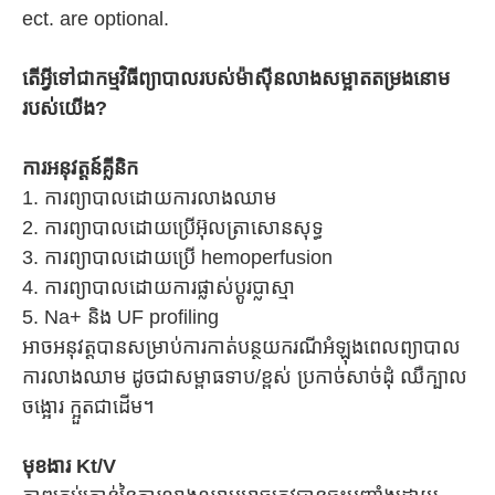
ect. are optional.
តើ​អ្វី​ទៅ​ជា​កម្មវិធី​ព្យាបាល​របស់​ម៉ាស៊ីន​លាង​សម្អាត​តម្រងនោម​
របស់​យើង?
ការអនុវត្តន៍គ្លីនិក
1. ការព្យាបាលដោយការលាងឈាម
2. ការព្យាបាលដោយប្រើអ៊ុលត្រាសោនសុទ្ធ
3. ការព្យាបាលដោយប្រើ hemoperfusion
4. ការព្យាបាលដោយការផ្លាស់ប្តូរប្លាស្មា
5. Na+ និង UF profiling
អាចអនុវត្តបានសម្រាប់ការកាត់បន្ថយករណីអំឡុងពេលព្យាបាល
ការលាងឈាម ដូចជាសម្ពាធទាប/ខ្ពស់ ប្រកាច់សាច់ដុំ ឈឺក្បាល
ចង្អោរ ក្អួតជាដើម។
មុខងារ Kt/V