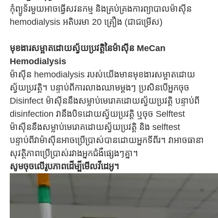
កុំព្យូទ័រមួយអាចធ្វើសវនកម្ម និងគ្រប់គ្រងការព្យាបាលម៉ាស៊ីន
hemodialysis អតិបរមា 20 គ្រឿង (ជាជម្រើស)
មុខងារសម្អាតដោយស្វ័យប្រវត្តិនៃម៉ាស៊ីន MeCan
Hemodialysis
ម៉ាស៊ីន hemodialysis របស់យើងមានមុខងារសម្អាតដោយ
ស្វ័យប្រវត្តិ។ បន្ទាប់ពីការលាងឈាមម្តងៗ ប្រសិនបើអ្នកចុច
Disinfect ម៉ាស៊ីននឹងសម្លាប់មេរោគដោយស្វ័យប្រវត្តិ បន្ទាប់ពី
disinfection វានឹងបិទដោយស្វ័យប្រវត្តិ ឬចុច Selftest
ម៉ាស៊ីននឹងសម្លាប់មេរោគដោយស្វ័យប្រវត្តិ និង selftest
បន្ទាប់ពីវាម៉ាស៊ីនអាចប្រើប្រាស់បានដោយអ្នកទីពីរ។ វាអាចធានា
សុវត្ថិភាពប្រើប្រាស់រវាងអ្នកជំងឺផ្សេងៗគ្នា។
សូមចុចលើរូបភាពដើម្បីមើលវីដេអូ។