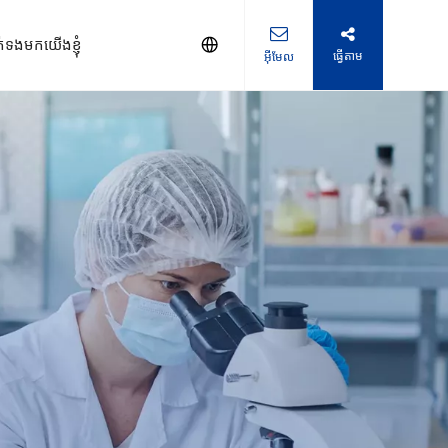
ក់ទងមកយើងខ្ញុំ
ធ្វើតាម
អ៊ីមែល
មណ្ឌល hemodialysis