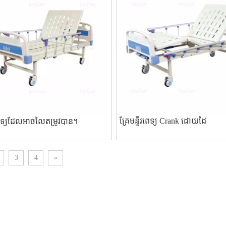
គ្រែមន្ទីរពេទ្យ Crank ដោយដៃ
រពេទ្យដែលអាចលៃតម្រូវបាន។
3
4
»