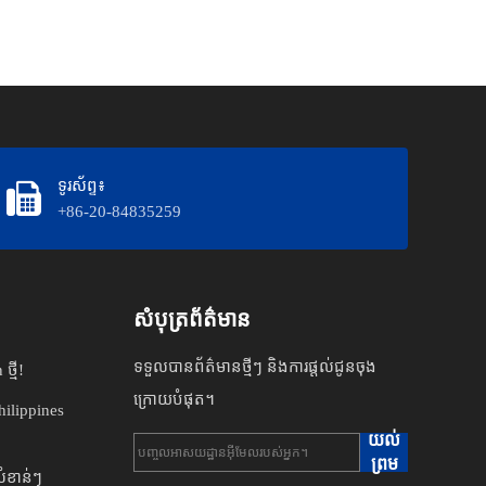
ទូរស័ព្ទ៖
+86-20-84835259
សំបុត្រព័ត៌មាន
ទទួលបានព័ត៌មានថ្មីៗ និងការផ្តល់ជូនចុង
ថ្មី!
ក្រោយបំផុត។
ilippines
យល់
ព្រម
សំខាន់ៗ