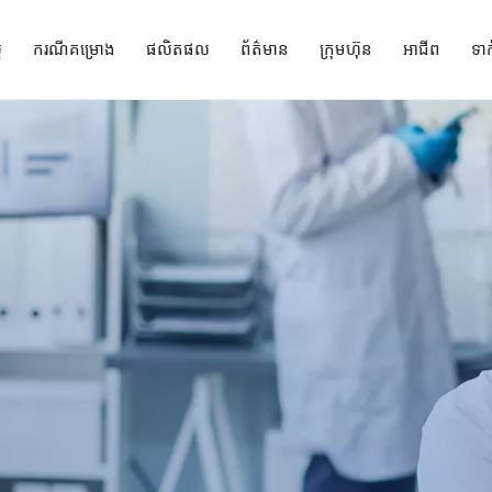
ត
ករណីគម្រោង
ផលិតផល
ព័ត៌មាន
ក្រុមហ៊ុន
អាជីព
ទា
OR ដំណោះស្រាយ Turnkey
ដំណោះស្រាយផ្នែកមន្ទីរពេទ្យ
ដំណោះស្រាយរៀបចំមន្ទីរពិសោធន៍
ឧបករណ៍ប្រតិបត្តិការ និង ICU
ដំណោះស្រាយមជ្ឈ