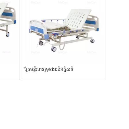
គ្រែមន្ទីរពេទ្យមុខងារបីអគ្គិសនី