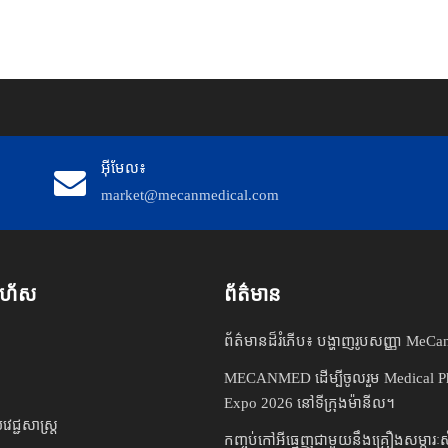
អ៊ីមែល៖
market@mecanmedical.com
់រហ័ស
ព័ត៌មាន
ព័ត៌មាន​ដ៏​រំភើប៖ បង្ហាញ​រូប​សញ្ញា MeCan 
MECANMED ដើម្បីចូលរួម Medical Ph
Expo 2026 នៅទីក្រុងម៉ានីល។
ជ្ជសាស្រ្ត
កញ្ចប់កៅអីធ្មេញជាមួយនឹងគ្រឿងសម្ភារៈ