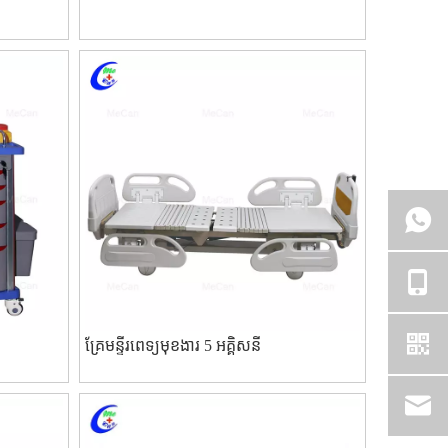
គ្រែមន្ទីរពេទ្យមុខងារ 5 អគ្គិសនី