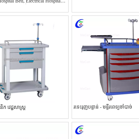
spital Bed, Electrical Hospital
មហ៊ុនផលិតមកពីប្រទេសចិន
រទេះរុញបន្ទាន់ - មន្ទីរពេទ្យចាំបាច់
ីនិក វេជ្ជសាស្រ្ដ