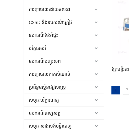
ការព្យាបាលដោយចលនា
CSSD និងឧបករណ៍ក្រៀវ
ឧបករណ៍ថែទាំផ្ទះ
បរិក្ខារអប់រំ
ឧបករណ៍បញ្ចុះសព
គ្រែមន្ទី
ការព្យាបាលកាកសំណល់
ប្រព័ន្ធឧស្ម័នវេជ្ជសាស្ត្រ
1
2
សម្ភារៈបរិក្ខារពេទ្យ
ឧបករណ៍ពេទ្យសត្វ
សម្ភារៈសាងសង់មន្ទីរពេទ្យ