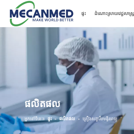
ផ្ទះ
ដំណោះស្រាយវេជ្ជសាស្រ្
ដំណោះស្រាយវិទ្យុសកម្ម Turnkey
ដំណោះស្រាយឧបករណ៍អប់រំ
ដំណោះស្រាយឧបករណ៍ធ្មេញ
ផលិតផល
អ្នកនៅទីនេះ៖
ផ្ទះ
»
ផលិតផល
»
គ្រឿងសង្ហារឹមមន្ទីរពេទ្យ