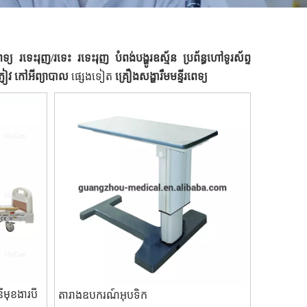
រពេទ្យ រទេះរុញ/រទេះ រទេះរុញ បំពង់បង្ហូរឧស្ម័ន ប្រព័ន្ធហៅទូរស័ព្ទ
លភ្ញៀវ កៅអីព្យាបាល
ផ្សេងទៀត
គ្រឿងសង្ហារឹមមន្ទីរពេទ្យ
នីមុខងារបី
តារាងឧបករណ៍អុបទិក