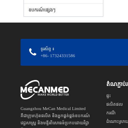
ឧបករណ៍ផ្សេងៗ
ទូរស័ព្ទ
៖
+86- 17324331586
តំណភ្ជាប
ផ្ទះ
ផលិតផល
Guangzhou MeCan Medical Limited
ករណី
គឺជាក្រុមហ៊ុនផលិត និងអ្នកផ្គត់ផ្គង់ឧបករណ៍
ដំណោះស្រាយវេ
វេជ្ជសាស្ត្រ និងមន្ទីរពិសោធន៍ប្រកបដោយវិជ្ជា