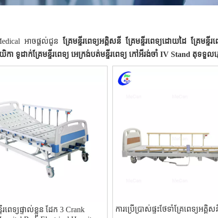
dical អាចផ្តល់ជូន
គ្រែមន្ទីរពេទ្យអគ្គិសនី គ្រែមន្ទីរពេទ្យដោយដៃ គ្រែមន្ទី
យិកា ទូដាក់គ្រែមន្ទីរពេទ្យ អេក្រង់បត់មន្ទីរពេទ្យ កៅអីរង់ចាំ IV Stand តុទទួ
ការប្រើប្រាស់ផ្ទះថែទាំគ្រែពេទ្យអគ្គិស
ីរពេទ្យផ្ទាល់ខ្លួន ដែក 3 Crank