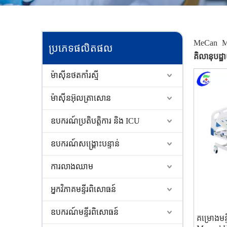
MeCan Me
ប្រភេទផលិតផល
គិលានុបដ្ឋា
ម៉ាស៊ីនថតកាំរស្មី
ម៉ាស៊ីនអ៊ុលត្រាសោន
ឧបករណ៍ប្រតិបត្តិការ និង ICU
ឧបករណ៍សង្គ្រោះបន្ទាន់
ការលាងឈាម
អ្នកវិភាគមន្ទីរពិសោធន៍
ឧបករណ៍មន្ទីរពិសោធន៍
គម្រោងមន្ទ