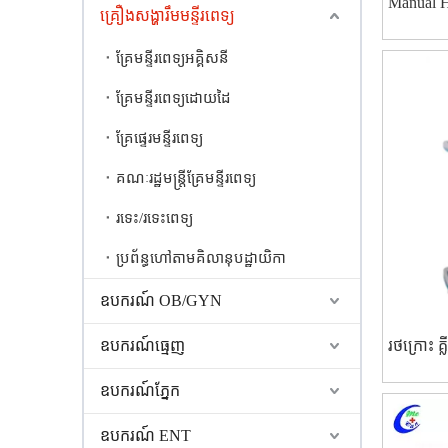
Manual Ho
គ្រឿងសង្ហារឹមមន្ទីរពេទ្យ
Bed ក្រុ
គ្រែមន្ទីរពេទ្យអគ្គិសនី
គ្រែមន្ទីរពេទ្យដោយដៃ
គ្រែផ្ទេរមន្ទីរពេទ្យ
គណៈរដ្ឋមន្ត្រីគ្រែមន្ទីរពេទ្យ
រទេះ/រទេះពេទ្យ
ប្រព័ន្ធហៅតាមគិលានុបដ្ឋាយិកា
ឧបករណ៍ OB/GYN
ឧបករណ៍ធ្មេញ
រថក្រោះ គ្ល
ឧបករណ៍ភ្នែក
ឧបករណ៍ ENT