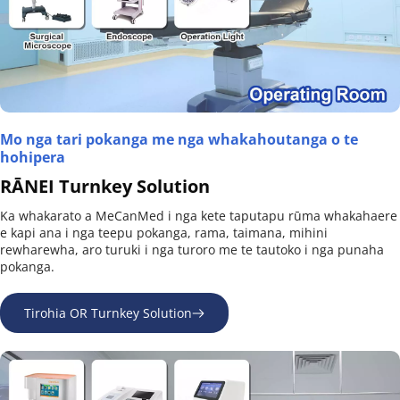
Mo nga tari pokanga me nga whakahoutanga o te 
hohipera
RĀNEI Turnkey Solution
Ka whakarato a MeCanMed i nga kete taputapu rūma whakahaere 
e kapi ana i nga teepu pokanga, rama, taimana, mihini 
rewharewha, aro turuki i nga turoro me te tautoko i nga punaha 
pokanga.
Tirohia OR Turnkey Solution