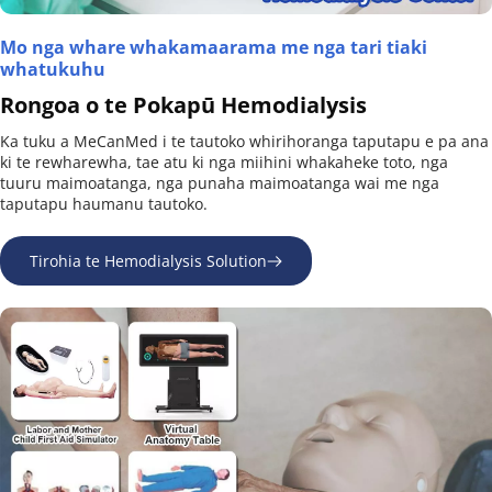
Mo nga whare whakamaarama me nga tari tiaki 
whatukuhu
Rongoa o te Pokapū Hemodialysis
Ka tuku a MeCanMed i te tautoko whirihoranga taputapu e pa ana 
ki te rewharewha, tae atu ki nga miihini whakaheke toto, nga 
tuuru maimoatanga, nga punaha maimoatanga wai me nga 
taputapu haumanu tautoko.
Tirohia te Hemodialysis Solution