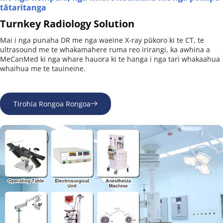
tātaritanga
Turnkey Radiology Solution
Mai i nga punaha DR me nga waeine X-ray pūkoro ki te CT, te 
ultrasound me te whakamahere ruma reo irirangi, ka awhina a 
MeCanMed ki nga whare hauora ki te hanga i nga tari whakaahua 
whaihua me te tauineine.
Tirohia Rongoa Rongoa