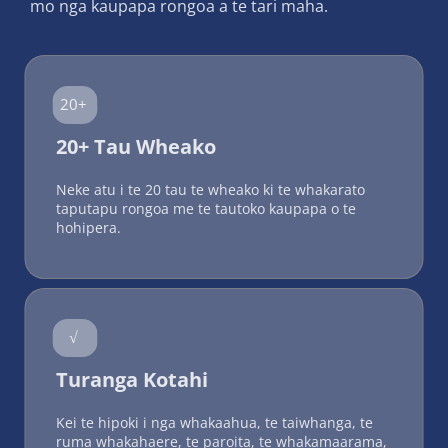
mo nga kaupapa rongoa a te tari maha.
20+
20+ Tau Wheako
Neke atu i te 20 tau te wheako ki te whakarato 
taputapu rongoa me te tautoko kaupapa o te 
hohipera.
√
Turanga Kotahi
Kei te hipoki i nga whakaahua, te taiwhanga, te 
ruma whakahaere, te paroita, te whakamaarama, 