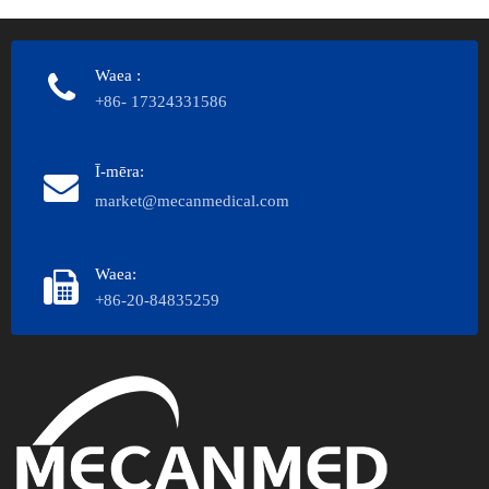
Waea
:
+86- 17324331586
Ī-mēra:
market@mecanmedical.com
Waea:
+86-20-84835259