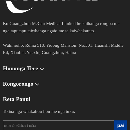
Ko Guangzhou MeCan Medical Limited he kaihanga rongoa me
nga taputapu taiwhanga ngaio me te kaiwhakarato.​​​​​​​
Wāhi noho:
Rūma 510, Yidong Mansion, No.301, Huanshi Middle
Rd, Xiaobei, Yuexiu, Guangzhou, Haina
Hononga Tere
Rongorongo
Reta Panui
Tikina nga whakahou hou me nga tuku.
pai