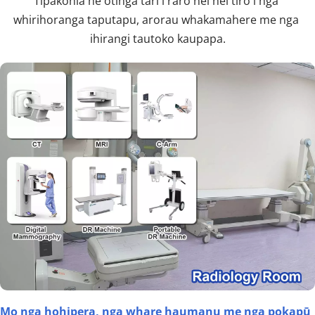
Tīpakohia he otinga tari i raro nei hei tiro i nga 
whirihoranga taputapu, arorau whakamahere me nga 
ihirangi tautoko kaupapa.
Mo nga hohipera, nga whare haumanu me nga pokapū 