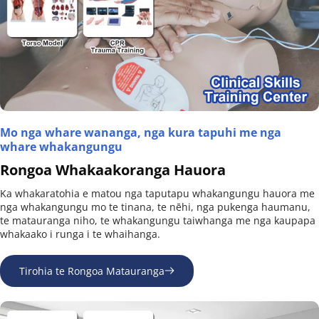
Mo nga whare wananga, nga kura tapuhi me nga 
whare whakangungu
Rongoa Whakaakoranga Hauora
Ka whakaratohia e matou nga taputapu whakangungu hauora me 
nga whakangungu mo te tinana, te nēhi, nga pukenga haumanu, 
te matauranga niho, te whakangungu taiwhanga me nga kaupapa 
whakaako i runga i te whaihanga.
Tirohia te Rongoa Matauranga