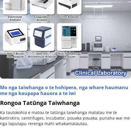
Mo nga taiwhanga o te hohipera, nga whare haumanu 
me nga kaupapa hauora a te iwi
Rongoa Tatūnga Taiwhanga
Ka tautokohia e matou te tatūnga taiwhanga matatau me te 
kaitirotiro, centrifuges, incubator, pouaka pouaka, punaha wai me 
nga taputapu rerenga mahi whakamatautau.