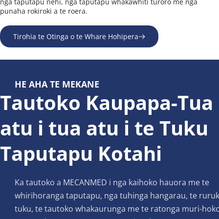
nga taputapu nēhi, nga taputapu whakawhiti turoro me nga 
punaha rokiroki a te roera.
Tirohia te Otinga o te Whare Hohipera
HE AHA TE MEKANE
Tautoko Kaupapa-Tua 
atu i tua atu i te Tuku 
Taputapu Kotahi
Ka tautoko a MECANMED i nga kaihoko hauora me te 
whirihoranga taputapu, nga tuhinga hangarau, te ruruk
tuku, te tautoko whakaurunga me te ratonga muri-hoko