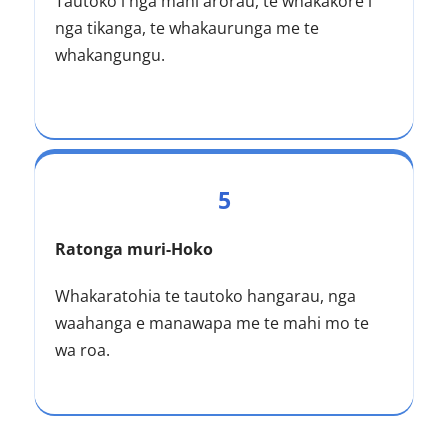
Tautoko i nga mahi arorau, te whakakore i 
nga tikanga, te whakaurunga me te 
whakangungu.
5
Ratonga muri-Hoko
Whakaratohia te tautoko hangarau, nga 
waahanga e manawapa me te mahi mo te 
wa roa.