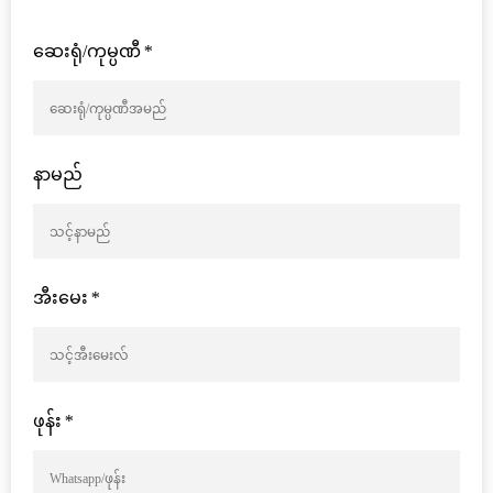
ဆေးရုံ/ကုမ္ပဏီ
*
နာမည်
အီးမေး
*
ဖုန်း
*