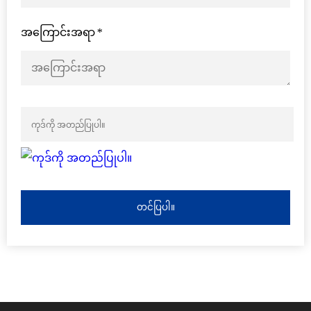
အကြောင်းအရာ
*
တင်ပြပါ။