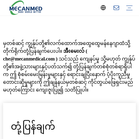
Turnkey ဓာတ်မှန်ရိုက်ခြင်းဖြေရှင်းချက်
သို့မဟုတ် Turnkey ဖြေရှင်းချက်
ဓာတ်ခွဲခန်းတည်ဆောက်မှုဖြေရှင်းချက်
Hemodialysis Center ဖြေရှင်းချက်
ပညာရေးပစ္စည်းဖြေရှင်းချက်
ဆေးရုံရပ်ကွက် ဖြေရှင်းချက်
မျက်စိပညာဖြေရှင်းနည်းများ
OB-GYN နှင့် သားဖွား
သွားဘက်ဆိုင်ရာပစ္စည်းဖြေရှင်းချက်
X-Ray စက်
အာထရာဆောင်းစက်
လည်ပတ်မှုနှင့် ICU စက်ပစ္စည်း
Hemodialysis လုပ်ခြင်း။
ဓာတ်ခွဲစမ်းသပ်ကိရိယာ
ဓာတ်ခွဲခန်းသုံးပစ္စည်း
ဆေးရုံပရိဘောဂ
OB/GYN စက်ကိရိယာ
သွားနှင့်ခံတွင်းပစ္စည်း
မျက်စိ ကိရိယာ
ENT စက်ကိရိယာ
ကာယကုထုံး
ပိုးသတ်ဆေး
အိမ်သုံးပစ္စည်းကိရိယာ
ပညာရေးပစ္စည်း
ရင်ခွဲရုံ စက်ပစ္စည်း
ဆေးဘက်ဆိုင်ရာဓာတ်ငွေ့စနစ်
စွန့်ပစ်ပစ္စည်းကုသခြင်း။
ဆေးဘက်ဆိုင်ရာသုံးပစ္စည်းများ
တိရစ္ဆာန်ဆေးပစ္စည်း
ကုမ္ပဏီသတင်း
စက်မှုသတင်း
ပြပွဲ
ကုမ္ပဏီအကြောင်း
ပြည်တွင်းဝန်ဆောင်မှု
မှတစ်ဆင့် ကျွန်ုပ်တို့၏လက်ထောက်အထွေထွေမန်နေဂျာထံသို့
တိုက်ရိုက်တုံ့ပြန်ချက်ပေးပါ။
အီးမေးလ် (
che@mecanmedical.com )
သင်သည် ကျေနပ်မှု သို့မဟုတ် ကျွန်ုပ်
တို့၏အဖွဲ့သားများနှင့်ပတ်သက်၍ တုံ့ပြန်ချက်တစ်စုံတစ်ရာရှိပါ
က ဤ စုံစမ်းမေးမြန်းမှုများနှင့် ရောင်းချပြီးနောက် ပံ့ပိုးကူညီမှု
တောင်းဆိုမှုများကို ဤချန်နယ်မှတစ်ဆင့် ကိုင်တွယ်ဖြေရှင်းမည်
မဟုတ်ကြောင်း ကျေးဇူးပြု၍ သတိပြုပါ။
တုံ့ပြန်ချက်