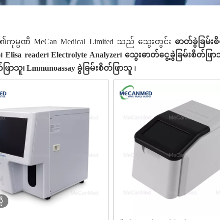
တို့၏ကုမ္ပဏီ MeCan Medical Limited သည် သွေးတွင်း
ဓာတ်ခွဲခြမ်း
၊ Elisa reader၊ Electrolyte Analyzer၊ သွေးဓာတ်ငွေ့ခွဲခြမ်းစိတ်ဖြာ
ိတ်ဖြာသူ၊ Lmmunoassay ခွဲခြမ်းစိတ်ဖြာသူ
၊
ို