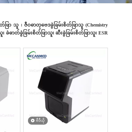
စိတ်ဖြာ သူ
၊
ဇီဝဓာတုဗေဒခွဲခြမ်းစိတ်ဖြာသူ (Chemistry
သူ၊ ခဲဓာတ်ခွဲခြမ်းစိတ်ဖြာသူ၊ ဆီးခွဲခြမ်းစိတ်ဖြာသူ၊ ESR
ဗီဒီယို