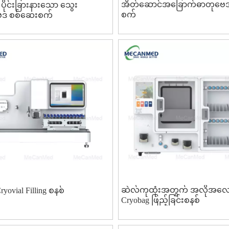
အိတ်ဆောင်အခြောက်ဓာတုဗေ
၃ ပိုင်းခြားနားသော သွေး
စက်
ေဒ စစ်ဆေးစက်
ဆဲလ်ကုထုံးအတွက် အလိုအလျ
yovial Filling စနစ်
Cryobag ဖြည့်ခြင်းစနစ်