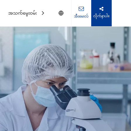
အသက်မွေးဝမ်းကြောင်း
ကြှနျုပျတို့ကိုဆကျသှယျရနျ
လိုက်နာပါ။
အီးမေးလ်
nter ဖြေရှင်းချက်