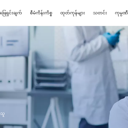
ြေရှင်းချက်
စီမံကိန်းကိစ္စ
ထုတ်ကုန်များ
သတင်း
ကုမ္ပဏီ
သို့မဟုတ် Turnkey ဖြေရှင်းချက်
ဆေးရုံရပ်ကွက် ဖြေရှင်းချက်
ဓာတ်ခွဲခန်းတည်ဆောက်မှုဖြေရှင်းချက်
မျက်စိပညာဖြေရှင်းနည်းများ
လည်ပတ်မှုနှင့် ICU စက်ပစ္စည်း
ဆေးဘက်ဆိုင်ရာသုံးပစ္စည်းများ
Hemodialysis Ce
ြာသူ