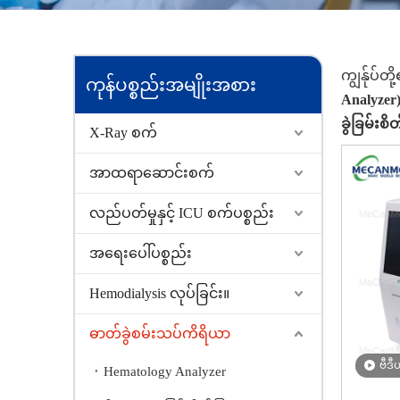
ကျွန်ုပ်
ကုန်ပစ္စည်းအမျိုးအစား
Analyzer)
ခွဲခြမ်းစ
X-Ray စက်
အာထရာဆောင်းစက်
လည်ပတ်မှုနှင့် ICU စက်ပစ္စည်း
အရေးပေါ်ပစ္စည်း
Hemodialysis လုပ်ခြင်း။
ဓာတ်ခွဲစမ်းသပ်ကိရိယာ
ဗီဒီယ
Hematology Analyzer