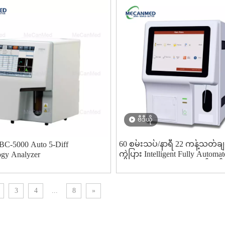
ဗီဒီယို
60 စမ်းသပ်/နာရီ 22 ကန့်သတ်ချ
BC-5000 Auto 5-Diff
ကွဲပြား Intelligent Fully Automat
gy Analyzer
Hematology Analyzer ထုတ်လုပ
တရုတ်နိုင်ငံမှ ထုတ်လုပ်သူ
3
4
...
8
»