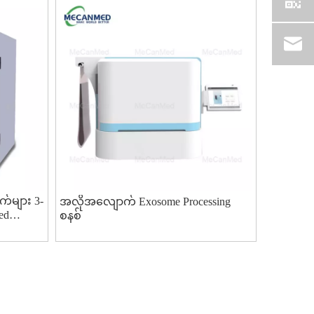
က်များ 3-
အလိုအလျောက် Exosome Processing
ed
စနစ်
်သူ