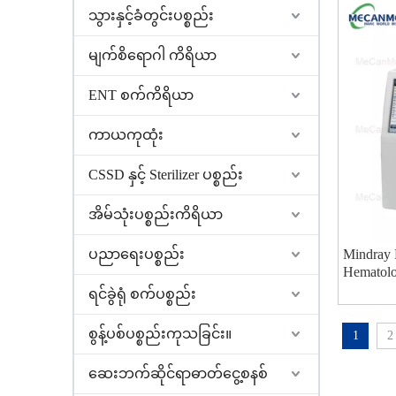
သွားနှင့်ခံတွင်းပစ္စည်း
မျက်စိရောဂါ ကိရိယာ
ENT စက်ကိရိယာ
ကာယကုထုံး
CSSD နှင့် Sterilizer ပစ္စည်း
အိမ်သုံးပစ္စည်းကိရိယာ
ပညာရေးပစ္စည်း
Mindray 
Hematolo
ရင်ခွဲရုံ စက်ပစ္စည်း
စွန့်ပစ်ပစ္စည်းကုသခြင်း။
1
2
ဆေးဘက်ဆိုင်ရာဓာတ်ငွေ့စနစ်