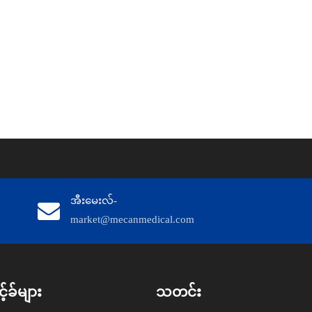
အီးမေးလ်-
market@mecanmedical.com
်ခ်များ
သတင်း