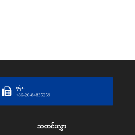
ဖုန်း-
+86-20-84835259
သတင်းလွှာ