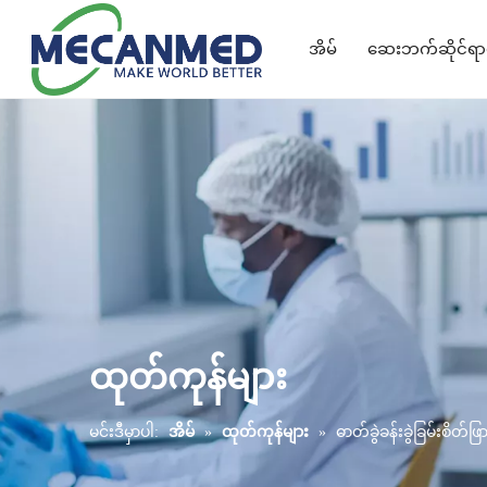
အိမ်
ဆေးဘက်ဆိုင်ရာဖ
Turnkey ဓာတ်မှန်ရိုက်ခြင်းဖြေရှင်းချက်
ပညာရေးပစ္စည်းဖြေရှင်းချက်
သွားဘက်ဆိုင်ရာပစ္စည်းဖြေရှင်းချက်
ဆေးဘက်ဆိုင်ရာဓာတ်ငွေ့စနစ်
ထုတ်ကုန်များ
မင်းဒီမှာပါ:
အိမ်
»
ထုတ်ကုန်များ
»
ဓာတ်ခွဲခန်းခွဲခြမ်းစိတ်ဖ