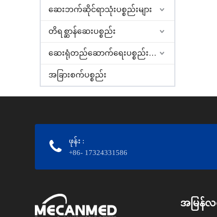
ဆေးဘက်ဆိုင်ရာသုံးပစ္စည်းများ
တိရစ္ဆာန်ဆေးပစ္စည်း
ဆေးရုံတည်ဆောက်ရေးပစ္စည်းများ
အခြားစက်ပစ္စည်း
ဖုန်း
:
+86- 17324331586
အမြန်လင့