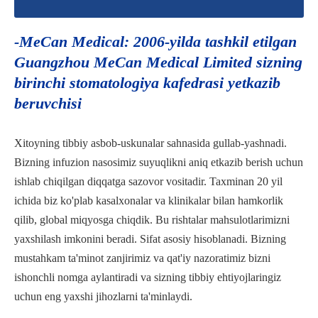
-MeCan Medical: 2006-yilda tashkil etilgan
Guangzhou MeCan Medical Limited sizning
birinchi stomatologiya kafedrasi yetkazib
beruvchisi
Xitoyning tibbiy asbob-uskunalar sahnasida gullab-yashnadi.
Bizning infuzion nasosimiz suyuqlikni aniq etkazib berish uchun
ishlab chiqilgan diqqatga sazovor vositadir. Taxminan 20 yil
ichida biz ko'plab kasalxonalar va klinikalar bilan hamkorlik
qilib, global miqyosga chiqdik. Bu rishtalar mahsulotlarimizni
yaxshilash imkonini beradi. Sifat asosiy hisoblanadi. Bizning
mustahkam ta'minot zanjirimiz va qat'iy nazoratimiz bizni
ishonchli nomga aylantiradi va sizning tibbiy ehtiyojlaringiz
uchun eng yaxshi jihozlarni ta'minlaydi.