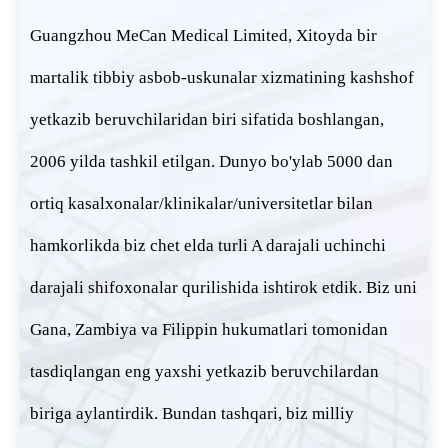
Guangzhou MeCan Medical Limited, Xitoyda bir
martalik tibbiy asbob-uskunalar xizmatining kashshof
yetkazib beruvchilaridan biri sifatida boshlangan,
2006 yilda tashkil etilgan. Dunyo bo'ylab 5000 dan
ortiq kasalxonalar/klinikalar/universitetlar bilan
hamkorlikda biz chet elda turli A darajali uchinchi
darajali shifoxonalar qurilishida ishtirok etdik. Biz uni
Gana, Zambiya va Filippin hukumatlari tomonidan
tasdiqlangan eng yaxshi yetkazib beruvchilardan
biriga aylantirdik. Bundan tashqari, biz milliy