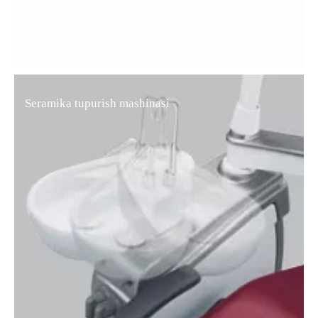
Seramika tupurish mashinasi