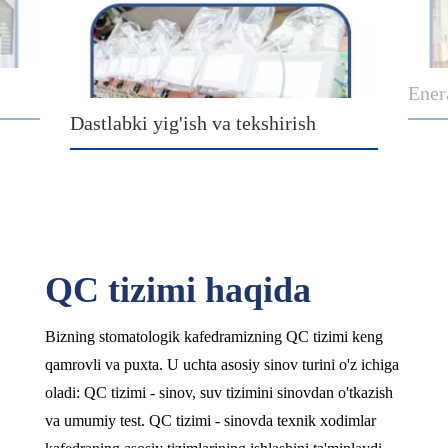
Eneral yig'ish va qadoqlash
Diz
QC tizimi haqida
Bizning stomatologik kafedramizning QC tizimi keng
qamrovli va puxta. U uchta asosiy sinov turini o'z ichiga
oladi: QC tizimi - sinov, suv tizimini sinovdan o'tkazish
va umumiy test. QC tizimi - sinovda texnik xodimlar