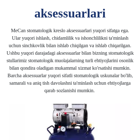
aksessuarlari
MeCan stomatologik kreslo aksessuarlari yuqori sifatga ega.
Ular yuqori ishlash, chidamlilik va ishonchlilikni ta'minlash
uchun sinchkovlik bilan ishlab chiqilgan va ishlab chiqarilgan.
Ushbu yuqori darajadagi aksessuarlar bilan bizning stomatologik
stullarimiz stomatologik muolajalarning turli ehtiyojlarini osonlik
bilan qondira oladigan mukammal xizmat ko'rsatishi mumkin.
Barcha aksessuarlar yuqori sifatli stomatologik uskunalar bo'lib,
samarali va aniq tish davolashni ta'minlash uchun ehtiyojlarga
qarab sozlanishi mumkin.