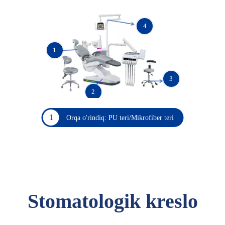
4
1
3
2
1
Orqa o'rindiq: PU teri/Mikrofiber teri
Stomatologik kreslo