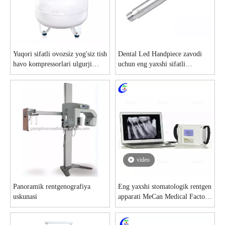
Yuqori sifatli ovozsiz yog'siz tish
Dental Led Handpiece zavodi
havo kompressorlari ulgurji
uchun eng yaxshi sifatli
savdosi - Guangzhou MeCan
stomatologik standart torkli
Medical Limited
dastgoh
video
Panoramik rentgenografiya
Eng yaxshi stomatologik rentgen
uskunasi
apparati MeCan Medical Factory
narxi