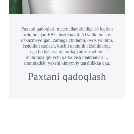
Paxtani qadoqlash materiallari zichligi 18 kg dan
ortiq bo'lgan EPE hisoblanadi. Afzallik: bu suv
o'tkazmaydigan, zarbaga chidamli, ovoz yalıtımı,
issiqlikni saqlash, kuchli qattiqlik afzalliklariga
ega bo'lgan yangi turdagi atrof-muhitni
muhofaza qiluvchi qadoqlash materiallari ...
shuningdek, yaxshi kimyoviy qarshilikka ega.
Paxtani qadoqlash