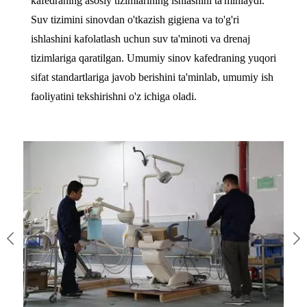
kafedraning asosiy tizimlarining ishlashini ta'minlaydi.
Suv tizimini sinovdan o'tkazish gigiena va to'g'ri
ishlashini kafolatlash uchun suv ta'minoti va drenaj
tizimlariga qaratilgan. Umumiy sinov kafedraning yuqori
sifat standartlariga javob berishini ta'minlab, umumiy ish
faoliyatini tekshirishni o'z ichiga oladi.