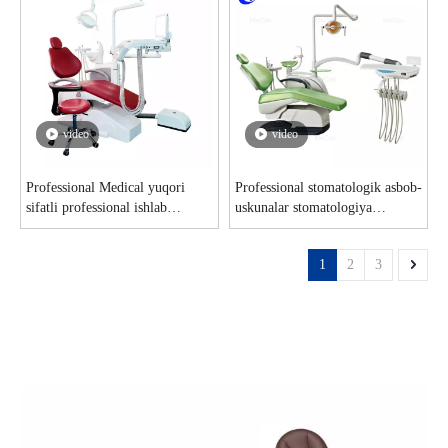
video
video
Professional Medical yuqori
Professional stomatologik asbob-
sifatli professional ishlab
uskunalar stomatologiya
chiqarish stomatologiya
kafedrasi stomatologiya bo'limi
kafedrasi ishlab chiqaruvchilari
ishlab chiqaruvchilari
1
2
3