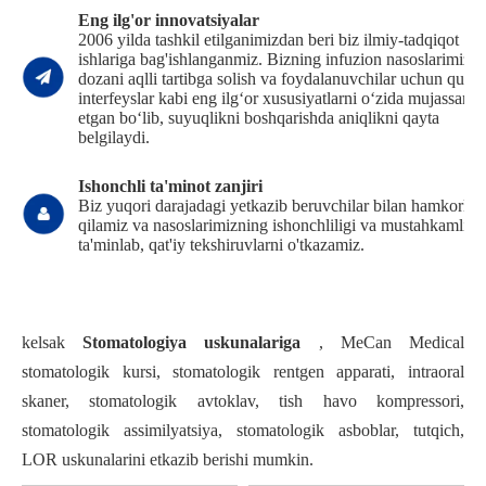
Eng ilg'or innovatsiyalar
2006 yilda tashkil etilganimizdan beri biz ilmiy-tadqiqot
ishlariga bag'ishlanganmiz. Bizning infuzion nasoslarimiz
dozani aqlli tartibga solish va foydalanuvchilar uchun qulay
interfeyslar kabi eng ilg‘or xususiyatlarni o‘zida mujassam
etgan bo‘lib, suyuqlikni boshqarishda aniqlikni qayta
belgilaydi.
Ishonchli ta'minot zanjiri
Biz yuqori darajadagi yetkazib beruvchilar bilan hamkorlik
qilamiz va nasoslarimizning ishonchliligi va mustahkamligi
ta'minlab, qat'iy tekshiruvlarni o'tkazamiz.
kelsak
Stomatologiya uskunalariga
, MeCan Medical
stomatologik kursi, stomatologik rentgen apparati, intraoral
skaner, stomatologik avtoklav, tish havo kompressori,
stomatologik assimilyatsiya, stomatologik asboblar, tutqich,
LOR uskunalarini etkazib berishi mumkin.