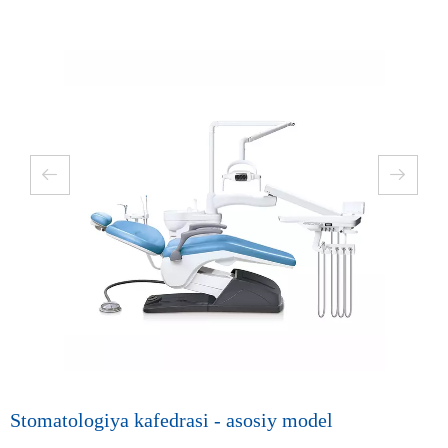
Stomatologiya kafedrasi - asosiy model
S