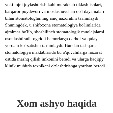
yoki tojni joylashtirish kabi murakkab tiklash ishlari,
barqaror poydevori va moslashuvchan qo'l dayamalari
bilan stomatologlarning aniq nazoratini ta'minlaydi.
Shuningdek, u shifoxona stomatologiya bo'limlarida
ajralmas bo'lib, shoshilinch stomatologik muolajalarni
osonlashtiradi, og'riqli bemorlarga darhol va qulay
yordam ko'rsatishni ta'minlaydi. Bundan tashqari,
stomatologiya maktablarida bu o'quvchilarga nazorat
ostida mashq qilish imkonini beradi va ularga haqiqiy
klinik muhitda texnikani o'zlashtirishga yordam beradi.
Xom ashyo haqida