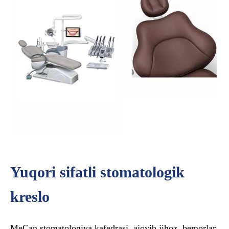
Yuqori sifatli stomatologik
kreslo
MeCan stomatologiya kafedrasi, ajoyib jihoz, bemorlar