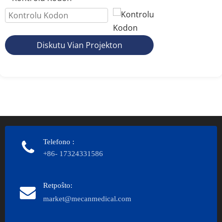
Diskutu Vian Projekton
Telefono
:
+86- 17324331586
Retpoŝto:
market@mecanmedical.com