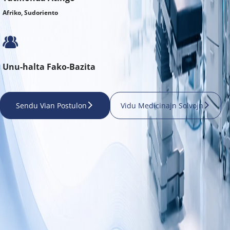
Afriko, Sudoriento
Unu-halta Fako-Bazita
Sendu Vian Postulon
Vidu Medicinajn Solvojn