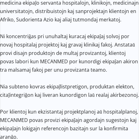
medicina ekipaĵo servanta hospitalojn, klinikojn, medicinajn 
universitatojn, distribuistojn kaj sanprojektajn klientojn en 
Afriko, Sudorienta Azio kaj aliaj tutmondaj merkatoj.
Ni koncentriĝas pri unuhaltaj kuracaj ekipaĵaj solvoj por 
novaj hospitalaj projektoj kaj gravaj klinikaj fakoj. Anstataŭ 
provi disajn produktojn de multaj provizantoj, klientoj 
povas labori kun MECANMED por kunordigi ekipaĵan akiron 
tra malsamaj fakoj per unu provizanta teamo.
Nia subteno kovras ekipaĵlistpretigon, produktan elekton, 
citaĵintegriĝon kaj liveran kunordigon laŭ realaj akirbezonoj.
Por klientoj kun ekzistantaj projektplanoj aŭ hospitalplanoj, 
MECANMED povas provizi ekipaĵajn agordajn sugestojn kaj 
ekipaĵajn lokigajn referencojn bazitajn sur la konfirmita 
aranĝo.