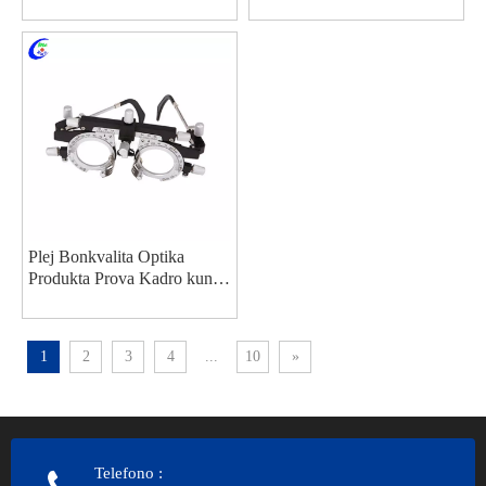
Cifereca Okula Ekzameno
Fundus Fotilo fabrikistoj
Plej Bonkvalita Optika
Produkta Prova Kadro kun
PD 48-72mm Fabriko
1
2
3
4
...
10
»
Telefono
: