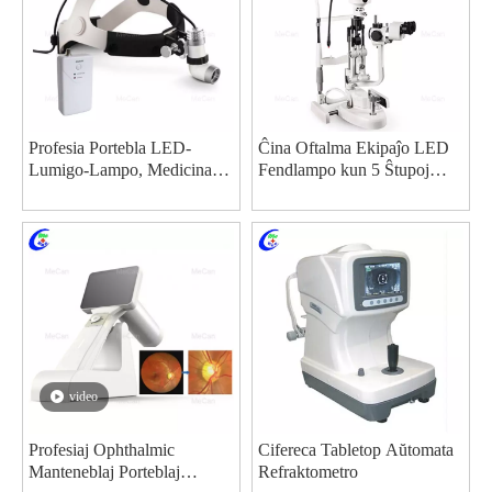
Profesia Portebla LED-
Ĉina Oftalma Ekipaĵo LED
Lumigo-Lampo, Medicina
Fendlampo kun 5 Ŝtupoj
Kirurgia Operacia Kapo
Pligrandigaj fabrikistoj -
Portanta Spotlight-
MeCan Medical
fabrikistojn
video
Profesiaj Ophthalmic
Cifereca Tabletop Aŭtomata
Manteneblaj Porteblaj
Refraktometro