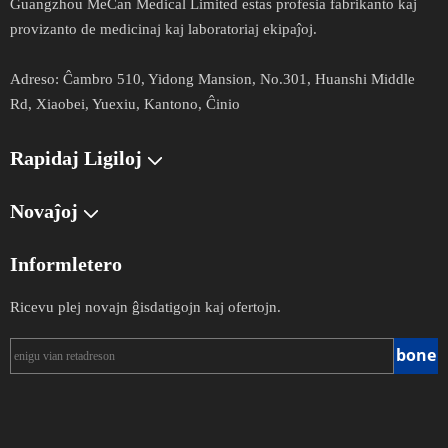
Guangzhou MeCan Medical Limited estas profesia fabrikanto kaj
provizanto de medicinaj kaj laboratoriaj ekipaĵoj.​​​​​​
Adreso​​​​​​​:
Ĉambro 510, Yidong Mansion, No.301, Huanshi Middle
Rd, Xiaobei, Yuexiu, Kantono, Ĉinio
Rapidaj Ligiloj
Novaĵoj
Informletero
Ricevu plej novajn ĝisdatigojn kaj ofertojn.
bone