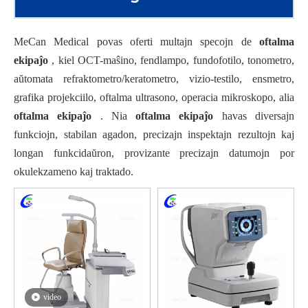
MeCan Medical povas oferti multajn specojn de
oftalma
ekipaĵo
, kiel OCT-maŝino, fendlampo, fundofotilo, tonometro,
aŭtomata refraktometro/keratometro, vizio-testilo, ensmetro,
grafika projekciilo, oftalma ultrasono, operacia mikroskopo, alia
oftalma ekipaĵo
. Nia
oftalma ekipaĵo
havas diversajn
funkciojn, stabilan agadon, precizajn inspektajn rezultojn kaj
longan funkcidaŭron, provizante precizajn datumojn por
okulekzameno kaj traktado.
video