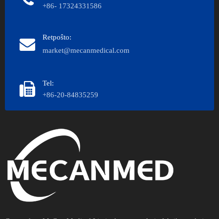
+86- 17324331586
Retpoŝto:
market@mecanmedical.com
Tel:
+86-20-84835259