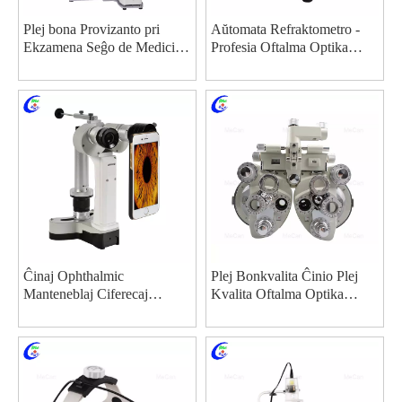
Plej bona Provizanto pri
Aŭtomata Refraktometro -
Ekzamena Seĝo de Medicina
Profesia Oftalma Optika
Ekipaĵo
Instrumento
Ĉinaj Ophthalmic
Plej Bonkvalita Ĉinio Plej
Manteneblaj Ciferecaj
Kvalita Oftalma Optika
Porteblaj Fendlampo-
Ekipaĵoj Phoropter Fabriko
Mikroskopaj fabrikantoj -
MeCan Medical