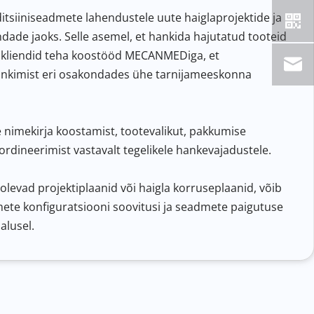
siiniseadmete lahendustele uute haiglaprojektide ja 
ndade jaoks. Selle asemel, et hankida hajutatud tooteid 
ad kliendid teha koostööd MECANMEDiga, et 
nkimist eri osakondades ühe tarnijameeskonna 
nimekirja koostamist, tootevalikut, pakkumise 
oordineerimist vastavalt tegelikele hankevajadustele.
solevad projektiplaanid või haigla korruseplaanid, võib 
 konfiguratsiooni soovitusi ja seadmete paigutuse 
alusel.