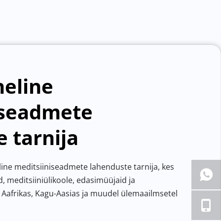
eline 
iseadmete 
 tarnija
e meditsiiniseadmete lahenduste tarnija, kes 
d, meditsiiniülikoole, edasimüüjaid ja 
e Aafrikas, Kagu-Aasias ja muudel ülemaailmsetel 