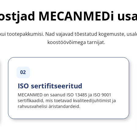
ostjad MECANMEDi us
ui tootepakkumisi. Nad vajavad tõestatud kogemuste, usaldus
koostöövõimega tarnijat.
02
ISO sertifitseeritud
MECANMED on saanud ISO 13485 ja ISO 9001 
sertifikaadid, mis toetavad kvaliteedijuhtimist ja 
rahvusvahelisi äristandardeid.