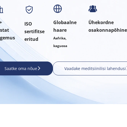
+ 
Globaalne 
Ühekordne 
ISO 
stat 
haare 
osakonnapõhin
sertifitse
ogemus
Aafrika, 
eritud
kaguosa
Saatke oma nõue
Vaadake meditsiinilisi lahendusi