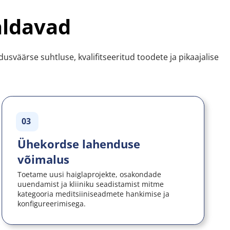
aldavad
väärse suhtluse, kvalifitseeritud toodete ja pikaajalise 
03
Ühekordse lahenduse 
võimalus
Toetame uusi haiglaprojekte, osakondade 
uuendamist ja kliiniku seadistamist mitme 
kategooria meditsiiniseadmete hankimise ja 
konfigureerimisega.