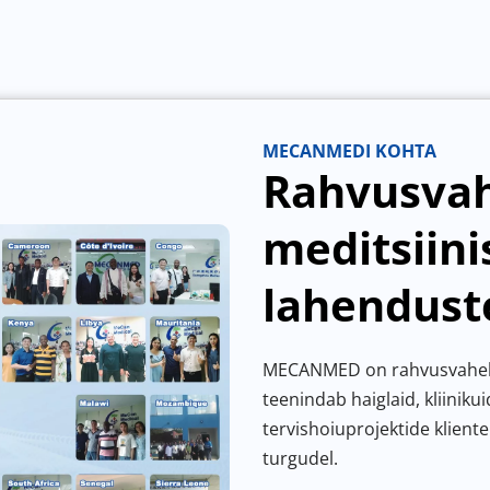
MECANMEDI KOHTA
Rahvusvah
meditsiin
lahenduste
MECANMED on rahvusvahelin
teenindab haiglaid, kliinikui
tervishoiuprojektide klient
turgudel.