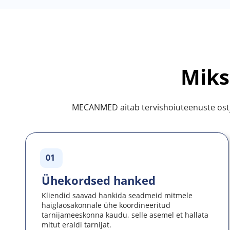
Miks
MECANMED aitab tervishoiuteenuste ostj
01
Ühekordsed hanked
Kliendid saavad hankida seadmeid mitmele 
haiglaosakonnale ühe koordineeritud 
tarnijameeskonna kaudu, selle asemel et hallata 
mitut eraldi tarnijat.