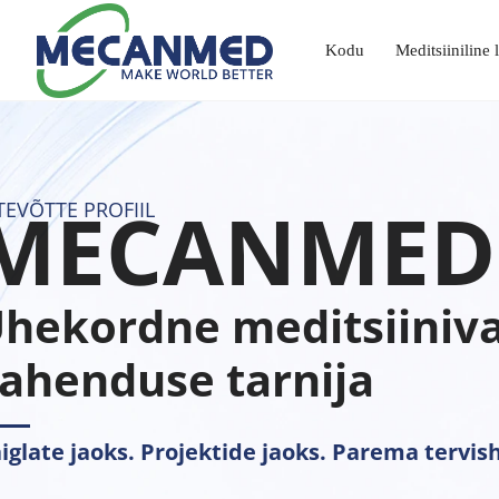
Kodu
Ettevõtte profiil
Meditsiiniline
Võtmed kätte radioloogia lahendus
Haridusseadmete lahendus
Hambaraviseadmete lahendus
Laboratoorne analüsaator
Meditsiinilise gaasi süsteem
MECANMED
TEVÕTTE PROFIIL
hekordne meditsiiniv
ahenduse tarnija
iglate jaoks. Projektide jaoks. Parema tervish