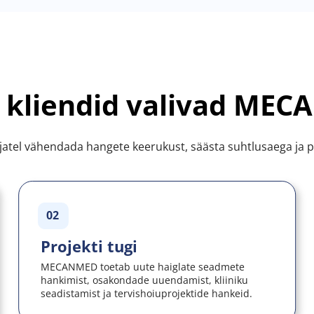
 kliendid valivad ME
atel vähendada hangete keerukust, säästa suhtlusaega ja p
02
Projekti tugi
MECANMED toetab uute haiglate seadmete 
hankimist, osakondade uuendamist, kliiniku 
seadistamist ja tervishoiuprojektide hankeid.