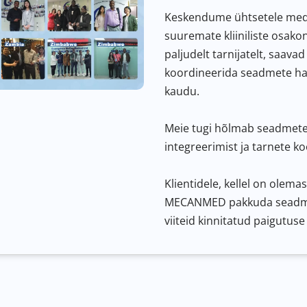
Keskendume ühtsetele medit
suuremate kliiniliste osako
paljudelt tarnijatelt, saav
koordineerida seadmete ha
kaudu.
Meie tugi hõlmab seadmete 
integreerimist ja tarnete k
Klientidele, kellel on olema
MECANMED pakkuda seadmete
viiteid kinnitatud paigutuse 