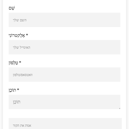
שֵׁם
*
אֶלֶקטרוֹנִי
*
טֵלֵפוֹן
*
תוֹכֶן