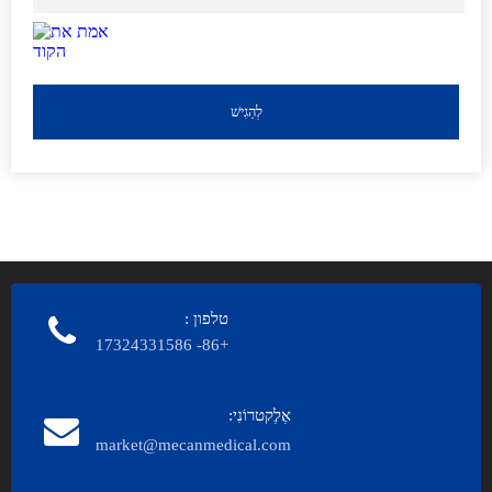
לְהַגִישׁ
טלפון
:
+86- 17324331586
אֶלֶקטרוֹנִי:
market@mecanmedical.com