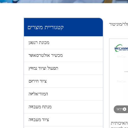
לר/מוניטור
קטגוריית מוצרים
מכונת רנטגן
מכשיר אולטרסאונד
תפעול וציוד נמרץ
ציוד חירום
המודיאליזה
מנתח מעבדה
וִידֵאוֹ
ציוד מעבדה
האיכותית