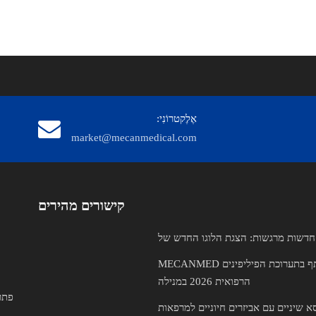
אֶלֶקטרוֹנִי:
market@mecanmedical.com
קישורים מהירים
MECANMED להשתתף בתערוכת הפיליפינים
הרפואית 2026 במנילה
פתר
א שיניים עם אביזרים חיוניים למרפאות