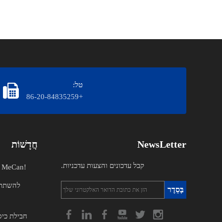
טל:
+86-20-84835259
NewsLetter
חֲדָשׁוֹת
קבל עדכונים והצעות עדכניות.
חדשות מרגשות: הצגת הלוגו החדש של MeCan!
בְּסֵדֶר
חבילת כיס