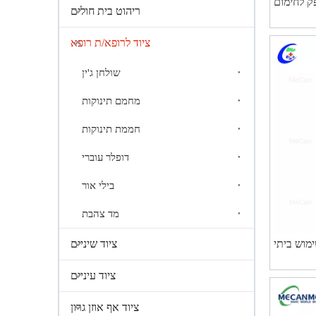
ק לחימום
ריהוט בית חולים
וקות נייד
ציוד לרופא/ת רופא
שולחן ג'ין
מחמם תינוקות
חממת תינוקות
דופלר עוברי
בילי אור
מד צהבת
ימוש ביתי
ציוד שיניים
ציוד עיניים
ציוד אף אוזן גרון