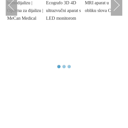
hemodijalizu |
Ecografo 3D 4D
MRI aparat u
uč
Oprema za dijalizu |
ultrazvučni aparat s
obliku slova C
za
MeCan Medical
LED monitorom
m