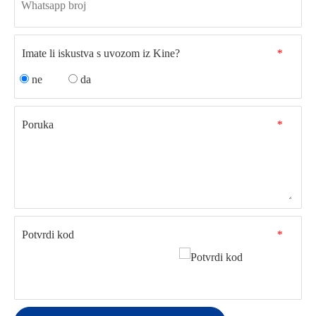
Imate li iskustva s uvozom iz Kine?
*
ne
da
Poruka
*
Potvrdi kod
*