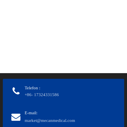
Telefon
:
+86- 17324331586
E-mail:
market@mecanmedical.com