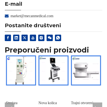
E-mail

market@mecanmedical.com
Postanite društveni
Preporučeni proizvodi
Stroj za
Nova kolica
Trajni otvoreni
Do