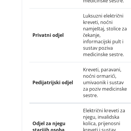
medicinske sestre.
Luksuzni električni 
kreveti, noćni 
namještaj, stolice za 
Privatni odjel
čekanje, 
informacijski pult i 
sustav poziva 
medicinske sestre.
Kreveti, paravani, 
noćni ormarići, 
Pedijatrijski odjel
umivaonik i sustav 
za poziv medicinske 
sestre.
Električni kreveti za 
njegu, invalidska 
Odjel za njegu 
kolica, prijenosni 
starijih osoba
kreveti i sustav 