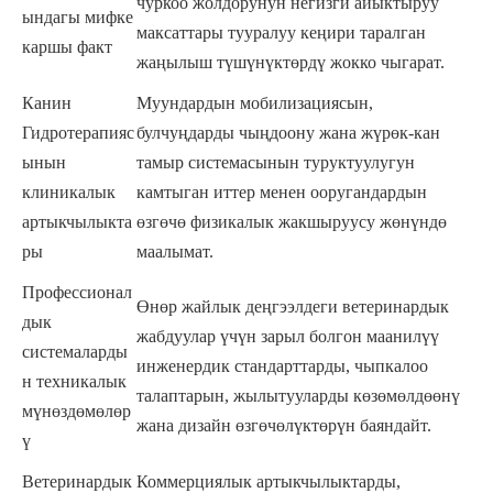
чуркоо жолдорунун негизги айыктыруу
ындагы мифке
максаттары тууралуу кеңири таралган
каршы факт
жаңылыш түшүнүктөрдү жокко чыгарат.
Канин
Муундардын мобилизациясын,
Гидротерапияс
булчуңдарды чыңдоону жана жүрөк-кан
ынын
тамыр системасынын туруктуулугун
клиникалык
камтыган иттер менен ооругандардын
артыкчылыкта
өзгөчө физикалык жакшыруусу жөнүндө
ры
маалымат.
Профессионал
Өнөр жайлык деңгээлдеги ветеринардык
дык
жабдуулар үчүн зарыл болгон маанилүү
системаларды
инженердик стандарттарды, чыпкалоо
н техникалык
талаптарын, жылытууларды көзөмөлдөөнү
мүнөздөмөлөр
жана дизайн өзгөчөлүктөрүн баяндайт.
ү
Ветеринардык
Коммерциялык артыкчылыктарды,