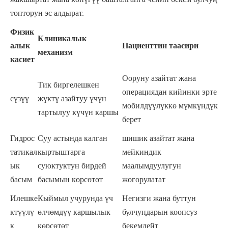
топторун эс алдырат.
Физик
Клиникалык
алык
Пациенттин таасири
механизм
касиет
Ооруну азайтат жана
Тик биргелешкен
операциядан кийинки эрте
сүзүү
жүктү азайтуу үчүн
мобилдүүлүккө мүмкүндүк
тартылуу күчүн каршы
берет
Гидрос
Суу астында калган
шишик азайтат жана
татикал
кыртыштарга
мейкиндик
ык
суюктуктун бирдей
маалымдуулугун
басым
басымын көрсөтөт
жогорулатат
Илешке
Кыймыл учурунда үч
Негизги жана буттун
ктүүлү
өлчөмдүү каршылык
булчуңдарын коопсуз
к
көрсөтөт
бекемдейт