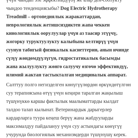
чыңдоо тенденциясыбы?
Dog Electric Hydrotherapy
Treadmill – ортопедиялык жаракаттардан,
неврологиялык жетишсиздиктен жапа чеккен
кинологиялык оорулуулар үчүн аз таасир этүүчү,
жогорку туруктуулукту калыбына келтирүү үчүн
суунун табигый физикалык касиеттерин, анын ичинде
сүзүү жөндөмдүүлүгүн, гидростатикалык басымды
жана жылуулукту жөнгө салуучу өзгөчө эффективдүү,
илимий жактан тастыкталган медициналык аппарат.
Салттуу полго негизделген көнүгүүлөрдөн өркүндөтүлгөн
суу терапиясына өтүү үчүн кеңири таралган жаңылыш
түшүнүккө каршы фактылык маалыматтарды кылдат
талдоо талап кылынат. Ветеринардык дарыгерлер
кардарларга туура кеңеш берүү жана жабдууларды
максималдуу пайдалануу үчүн суу астындагы көнүгүү
учурунда биологиялык механизмдерди түшүнүшү керек.