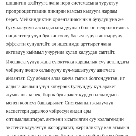
шишигин азайтууга жана нерв системасына туруктуу
проприоцептивдик пикирди камсыз кылууга жардам
берет. Мейкиндиктин ориентациясынын бузулушуна же
буту-колунун алсыздыгына дуушар болгон неврологиялык
пациенттер үчүн бул каптоочу басым турукташтыруучу
эффектти сунуштайт, ал ишенимди арттырат жана
активдүү кыймыл учурунда кулап калуудан сактайт.
Илешкектүүлүк жана суюктукка каршылык суу астындагы
чөйрөнү жөнгө салынуучу күч-машыгуучу аянтчага
айлантат. Суу абадан алда канча тыгыз болгондуктан, ит
алдыга жылыш үчүн көбүрөөк булчуңдуу күч-аракет
жумшашы керек, бирок бул аракет курдун ылдамдыгы
менен коопсуз башкарылат. Системанын жылуулук
касиеттери дарылоо чөйрөсүн андан ары
оптималдаштырат, анткени ысытылган суу коллагендин
экстенсивдүүлүгүн жогорулатат, жергиликтүү кан агымын
жакшыртат жана көнүгүү башталганга чейин бекем булчуң