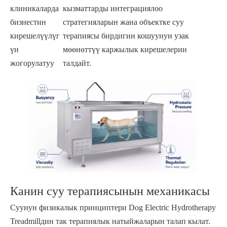
клиникаларда
кызматтарды интеграциялоо
бизнестин
стратегияларын жана объектке суу
кирешелүүлүг
терапиясы бирдигин кошуунун узак
үн
мөөнөттүү каржылык кирешелерин
жогорулатуу
талдайт.
Канин суу терапиясынын механикасы
Суунун физикалык принциптери Dog Electric Hydrotherapy
Treadmillдин так терапиялык натыйжаларын талап кылат.