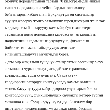
оюнчук породаларынан тартып 70 килограммдан ашкан
гигант породаларына чейин бардык өлчөмдөгү
бейтаптарды кабыл алат. Өркүндөтүлгөн системалар
суунун жогорку жөнгө салынуучу тереңдиктерин жана так
ылдамдыкты башкарууну камтыйт, бул техниктерге
терапияны анын породасына карабастан, ар кандай ит
пациентинин кадамынын узундугуна, физикалык
бийиктигине жана сабырдуулук деңгээлине
ылайыкташтырууга мүмкүндүк берет.
Дагы бир жаңылыш түшүнүк стандарттык бассейндер суу
астындагы чуркоо жолундагыдай эле терапиялык
артыкчылыктарды сунуштайт. Сууда сүзүү
кардиореспиратордук көнүгүүлөрдү камсыз кылганы
менен, басууну туура кайра даярдоо үчүн зарыл болгон
контролдонуучу, функционалдык салмакты көтөрө турган
механика жок. Сууда сүзүү жүлүндүн белгилүү бир
шарттарын начарлатышы же жаракаттарды басышы