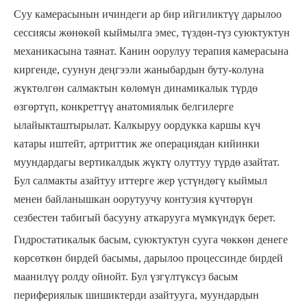
Суу камерасынын ичиндеги ар бир ийгиликтүү дарылоо
сессиясы жөнөкөй кыймылга эмес, түздөн-түз суюктуктун
механикасына таянат. Канин оорулуу терапия камерасына
киргенде, суунун деңгээли жаныбардын буту-колуна
жүктөлгөн салмактын көлөмүн динамикалык түрдө
өзгөртүп, конкреттүү анатомиялык белгилерге
ылайыкташтырылат. Калкыруу оордукка каршы күч
катары иштейт, артриттик же операциядан кийинки
муундардагы вертикалдык жүктү олуттуу түрдө азайтат.
Бул салмакты азайтуу иттерге жер үстүндөгү кыймыл
менен байланышкан оорутуучу контузия күчтөрүн
сезбестен табигый басууну аткарууга мүмкүндүк берет.
Гидростатикалык басым, суюктуктун сууга чөккөн денеге
көрсөткөн бирдей басымы, дарылоо процессинде бирдей
маанилүү ролду ойнойт. Бул үзгүлтүксүз басым
перифериялык шишиктерди азайтууга, муундардын