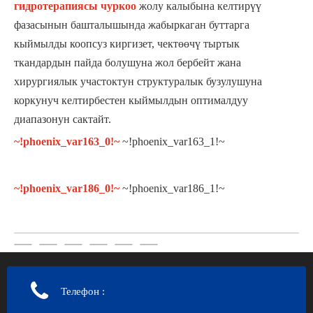
гидротерапиясы чуркоо
жолу калыбына келтирүү
фазасынын башталышында жабыркаган буттарга
кыймылды коопсуз киргизет, чектөөчү тыртык
ткандардын пайда болушуна жол бербейт жана
хирургиялык участоктун структуралык бузулушуна
коркунуч келтирбестен кыймылдын оптималдуу
диапазонун сактайт.
~!phoenix_var163_0!~
~!phoenix_var163_1!~
~!phoenix_var186_0!~
~!phoenix_var186_1!~
Телефон
: