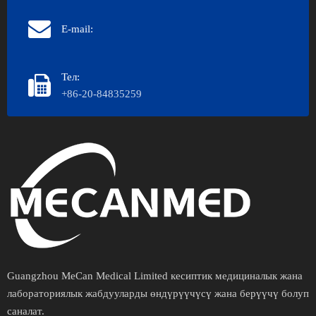
E-mail:
Тел:
+86-20-84835259
Guangzhou MeCan Medical Limited кесиптик медициналык жана
лабораториялык жабдууларды өндүрүүчүсү жана берүүчү болуп
саналат.