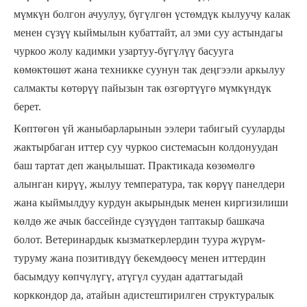
мүмкүн болгон ачуулуу, бүгүлгөн үстөмдүк кылуучу калак
менен сүзүү кыймылын кубаттайт, ал эми суу астындагы
чуркоо жолу кадимки узартуу-бүгүлүү басууга
көмөктөшөт жана техникке суунун так деңгээли аркылуу
салмакты көтөрүү пайызын так өзгөртүүгө мүмкүндүк
берет.
Көптөгөн үй жаныбарларынын ээлери табигый сууларды
жактырбаган иттер суу чуркоо системасын колдонуудан
баш тартат деп жаңылышат. Практикада көзөмөлгө
алынган кирүү, жылуу температура, так көрүү панелдери
жана кыймылдуу курдун акырындык менен киргизилиши
көлдө же ачык бассейнде сүзүүдөн таптакыр башкача
болот. Ветеринардык кызматкерлердин туура жүрүм-
туруму жана позитивдүү бекемдөөсү менен иттердин
басымдуу көпчүлүгү, атүгүл суудан адаттагыдай
корккондор да, атайын адистештирилген структуралык