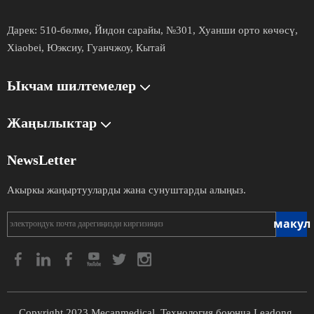
Дарек:
510-бөлмө, Йидон сарайы, №301, Хуанши орто көчөсү,
Xiaobei, Юэксиу, Гуанчжоу, Кытай
Ыкчам шилтемелер
Жаңылыктар
NewsLetter
Акыркы жаңыртууларды жана сунуштарды алыңыз.
макул
Copyright
2023
Mecanmedical. Технология боюнча
Leadong
.