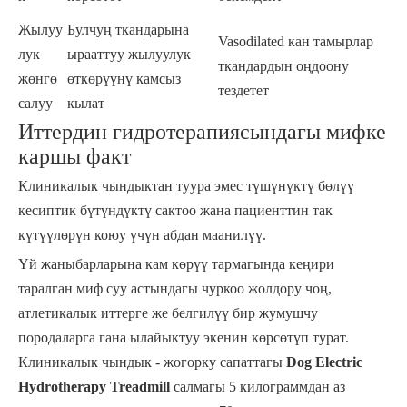
Жылуу
Булчуң ткандарына
Vasodilated кан тамырлар
лук
ырааттуу жылуулук
ткандардын оңдоону
жөнгө
өткөрүүнү камсыз
тездетет
салуу
кылат
Иттердин гидротерапиясындагы мифке
каршы факт
Клиникалык чындыктан туура эмес түшүнүктү бөлүү
кесиптик бүтүндүктү сактоо жана пациенттин так
күтүүлөрүн коюу үчүн абдан маанилүү.
Үй жаныбарларына кам көрүү тармагында кеңири
таралган миф суу астындагы чуркоо жолдору чоң,
атлетикалык иттерге же белгилүү бир жумушчу
породаларга гана ылайыктуу экенин көрсөтүп турат.
Клиникалык чындык - жогорку сапаттагы
Dog Electric
Hydrotherapy Treadmill
салмагы 5 килограммдан аз