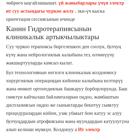
чөйрөгө ыңгайлашышат.
үй жаныбарлары үчүн электр
ит суу астындагы чуркоо жолу .
эки-үч кыска
ориентация сессиясынын ичинде
Канин Гидротерапиясынын
клиникалык артыкчылыктары
Суу чуркоо терапиясы биргелешкен ден соолук, булчуң
күчү жана нейрологиялык калыбына тез, өлчөнүүчү
жакшыртууларды камсыз кылат.
Бул технологиянын негизги клиникалык колдонмосу
хирургиялык операциядан кийинки калыбына келтирүү
жана өнөкөт ортопедиялык башкаруу борборлорунда. Баш
сөөктүн кайчылаш байламталарын оңдоо, жамбаштын
дисплазиясын оңдоо же сыныктарды бекитүү сыяктуу
процедуралардан кийин, узак убакыт бою катуу эс алуу
булчуңдардын атрофиясына жана муундардын катуулугуна
алып келиши мүмкүн. Колдонуу а
Ит электр