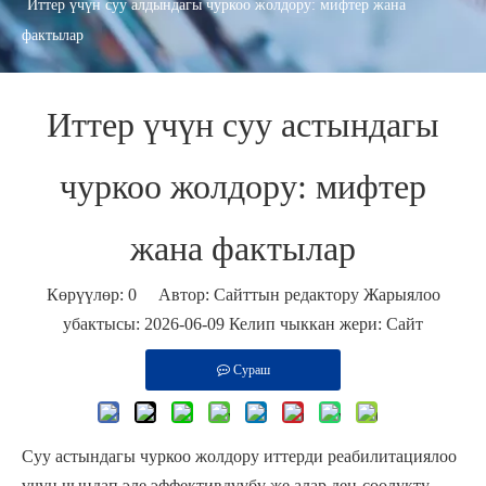
Иттер үчүн суу алдындагы чуркоо жолдору: мифтер жана
фактылар
Иттер үчүн суу астындагы
чуркоо жолдору: мифтер
жана фактылар
Көрүүлөр:
0
Автор: Сайттын редактору Жарыялоо
убактысы: 2026-06-09 Келип чыккан жери:
Сайт
Сураш
Суу астындагы чуркоо жолдору иттерди реабилитациялоо
үчүн чындап эле эффективдүүбү же алар ден-соолукту