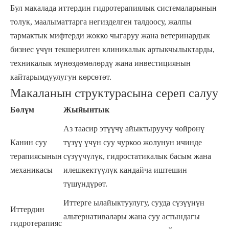
Бул макалада иттердин гидротерапиялык системаларынын
толук, маалыматтарга негизделген талдоосу, жалпы
тармактык мифтерди жокко чыгаруу жана ветеринардык
бизнес үчүн текшерилген клиникалык артыкчылыктарды,
техникалык мүнөздөмөлөрдү жана инвестициянын
кайтарымдуулугун көрсөтөт.
Макаланын структурасына сереп салуу
Бөлүм
Жыйынтык
Аз таасир этүүчү айыктыруучу чөйрөнү
Канин суу
түзүү үчүн суу чуркоо жолунун ичинде
терапиясынын
сүзүүчүлүк, гидростатикалык басым жана
механикасы
илешкектүүлүк кандайча иштешин
түшүндүрөт.
Иттерге ылайыктуулугу, сууда сүзүүнүн
Иттердин
альтернативалары жана суу астындагы
гидротерапияс