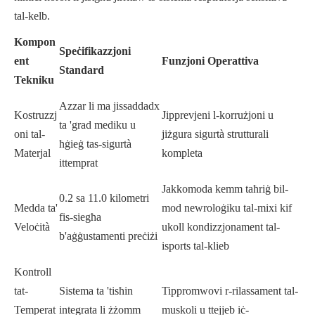
tal-kelb.
Kompon
Speċifikazzjoni
ent
Funzjoni Operattiva
Standard
Tekniku
Azzar li ma jissaddadx
Kostruzzj
Jipprevjeni l-korrużjoni u
ta 'grad mediku u
oni tal-
jiżgura sigurtà strutturali
ħġieġ tas-sigurtà
Materjal
kompleta
ittemprat
Jakkomoda kemm taħriġ bil-
0.2 sa 11.0 kilometri
Medda ta'
mod newroloġiku tal-mixi kif
fis-siegħa
Veloċità
ukoll kondizzjonament tal-
b'aġġustamenti preċiżi
isports tal-klieb
Kontroll
tat-
Sistema ta 'tisħin
Tippromwovi r-rilassament tal-
Temperat
integrata li żżomm
muskoli u ttejjeb iċ-