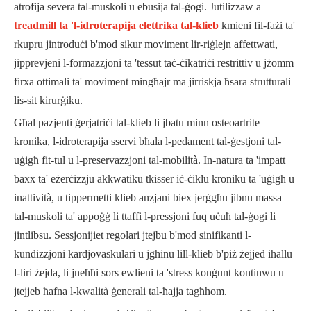
atrofija severa tal-muskoli u ebusija tal-ġogi. Jutilizzaw a
treadmill ta 'l-idroterapija elettrika tal-klieb
kmieni fil-fażi ta'
rkupru jintroduċi b'mod sikur moviment lir-riġlejn affettwati,
jipprevjeni l-formazzjoni ta 'tessut taċ-ċikatriċi restrittiv u jżomm
firxa ottimali ta' moviment mingħajr ma jirriskja ħsara strutturali
lis-sit kirurġiku.
Għal pazjenti ġerjatriċi tal-klieb li jbatu minn osteoartrite
kronika, l-idroterapija sservi bħala l-pedament tal-ġestjoni tal-
uġigħ fit-tul u l-preservazzjoni tal-mobilità. In-natura ta 'impatt
baxx ta' eżerċizzju akkwatiku tkisser iċ-ċiklu kroniku ta 'uġigħ u
inattività, u tippermetti klieb anzjani biex jerġgħu jibnu massa
tal-muskoli ta' appoġġ li ttaffi l-pressjoni fuq uċuħ tal-ġogi li
jintlibsu. Sessjonijiet regolari jtejbu b'mod sinifikanti l-
kundizzjoni kardjovaskulari u jgħinu lill-klieb b'piż żejjed iħallu
l-liri żejda, li jneħħi sors ewlieni ta 'stress konġunt kontinwu u
jtejjeb ħafna l-kwalità ġenerali tal-ħajja tagħhom.