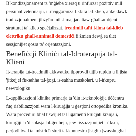
B'kondizzjonament ta 'mġieba xieraq u rinfurzar pożittiv mill-
persunal veterinarju, il-maġġoranza l-kbira tal-klieb, anke dawk
tradizzjonalment jibżgħu mill-ilma, jadattaw għall-ambjent
strutturat ta' klieb speċjalizzat.
treadmill taħt l-ilma tal-klieb
elettriku għall-annimali domestiċi
fi żmien żewġ sa tliet
sessjonijiet qosra ta’ orjentazzjoni.
Benefiċċji Kliniċi tal-Idroterapija tal-
Klieni
It-terapija tat-treadmill akkwatiku tipprovdi titjib rapidu u li jista
'jitkejjel fis-saħħa tal-ġogi, is-saħħa muskolari, u l-irkupru
newroloġiku.
L-applikazzjoni klinika primarja ta 'din it-teknoloġija tiċċentra
fuq riabilitazzjoni wara l-kirurġija u ġestjoni ortopedika kronika.
Wara proċeduri bħal tiswijiet tal-ligamenti kruċjati kranjali,
kirurġiji ta 'displasja tal-ġenbejn, jew fissazzjonijiet ta' ksur,
perjodi twal ta 'mistrieħ strett tal-kannestru jistgħu jwasslu għal