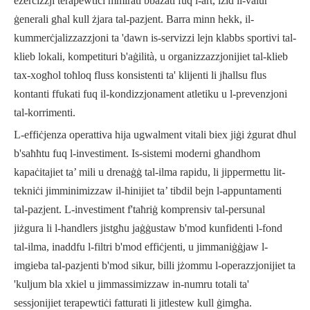
eżerċizzji terapewtiċi mmirati bbażati fuq l-art, iżid il-valur
ġenerali għal kull żjara tal-pazjent. Barra minn hekk, il-
kummerċjalizzazzjoni ta 'dawn is-servizzi lejn klabbs sportivi tal-
klieb lokali, kompetituri b'aġilità, u organizzazzjonijiet tal-klieb
tax-xogħol toħloq fluss konsistenti ta' klijenti li jħallsu flus
kontanti ffukati fuq il-kondizzjonament atletiku u l-prevenzjoni
tal-korrimenti.
L-effiċjenza operattiva hija ugwalment vitali biex jiġi żgurat dħul
b'saħħtu fuq l-investiment. Is-sistemi moderni għandhom
kapaċitajiet ta’ mili u drenaġġ tal-ilma rapidu, li jippermettu lit-
tekniċi jimminimizzaw il-ħinijiet ta’ tibdil bejn l-appuntamenti
tal-pazjent. L-investiment f'taħriġ komprensiv tal-persunal
jiżgura li l-handlers jistgħu jaġġustaw b'mod kunfidenti l-fond
tal-ilma, inaddfu l-filtri b'mod effiċjenti, u jimmaniġġjaw l-
imgieba tal-pazjenti b'mod sikur, billi jżommu l-operazzjonijiet ta
'kuljum bla xkiel u jimmassimizzaw in-numru totali ta'
sessjonijiet terapewtiċi fatturati li jitlestew kull ġimgħa.