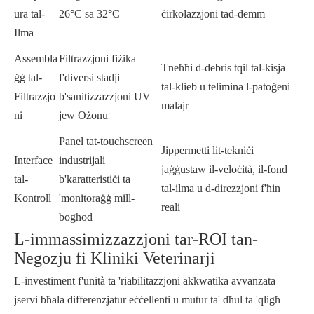
ura tal-
26°C sa 32°C
ċirkolazzjoni tad-demm
Ilma
Assembla
Filtrazzjoni fiżika
Tneħħi d-debris tqil tal-kisja
ġġ tal-
f'diversi stadji
tal-klieb u telimina l-patoġeni
Filtrazzjo
b'sanitizzazzjoni UV
malajr
ni
jew Ożonu
Panel tat-touchscreen
Jippermetti lit-tekniċi
Interface
industrijali
jaġġustaw il-veloċità, il-fond
tal-
b'karatteristiċi ta
tal-ilma u d-direzzjoni f'ħin
Kontroll
'monitoraġġ mill-
reali
bogħod
L-immassimizzazzjoni tar-ROI tan-
Negozju fi Kliniki Veterinarji
L-investiment f'unità ta 'riabilitazzjoni akkwatika avvanzata
jservi bħala differenzjatur eċċellenti u mutur ta' dħul ta 'qligħ