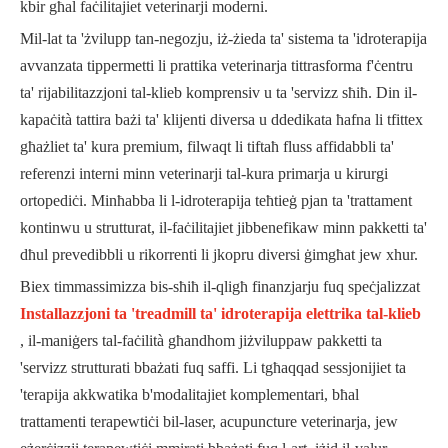
kbir għal faċilitajiet veterinarji moderni.
Mil-lat ta 'żvilupp tan-negozju, iż-żieda ta' sistema ta 'idroterapija
avvanzata tippermetti li prattika veterinarja tittrasforma f'ċentru
ta' rijabilitazzjoni tal-klieb komprensiv u ta 'servizz sħiħ. Din il-
kapaċità tattira bażi ta' klijenti diversa u ddedikata ħafna li tfittex
għażliet ta' kura premium, filwaqt li tiftaħ fluss affidabbli ta'
referenzi interni minn veterinarji tal-kura primarja u kirurgi
ortopediċi. Minħabba li l-idroterapija teħtieġ pjan ta 'trattament
kontinwu u strutturat, il-faċilitajiet jibbenefikaw minn pakketti ta'
dħul prevedibbli u rikorrenti li jkopru diversi ġimgħat jew xhur.
Biex timmassimizza bis-sħiħ il-qligħ finanzjarju fuq speċjalizzat
Installazzjoni ta 'treadmill ta' idroterapija elettrika tal-klieb
, il-maniġers tal-faċilità għandhom jiżviluppaw pakketti ta
'servizz strutturati bbażati fuq saffi. Li tgħaqqad sessjonijiet ta
'terapija akkwatika b'modalitajiet komplementari, bħal
trattamenti terapewtiċi bil-laser, acupuncture veterinarja, jew