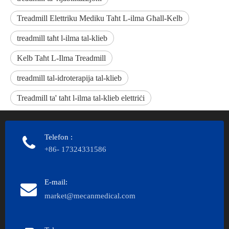
Treadmill Elettriku Mediku Taħt L-ilma Għall-Kelb
treadmill taħt l-ilma tal-klieb
Kelb Taħt L-Ilma Treadmill
treadmill tal-idroterapija tal-klieb
Treadmill ta' taħt l-ilma tal-klieb elettriċi
Telefon
:
+86- 17324331586
E-mail:
market@mecanmedical.com