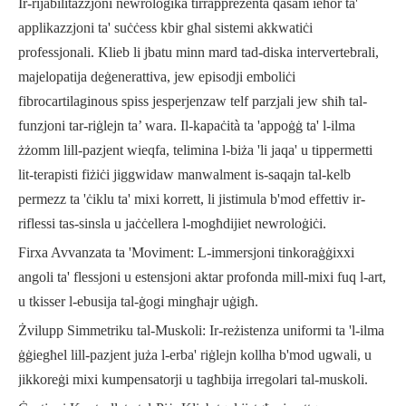
Ir-rijabilitazzjoni newroloġika tirrappreżenta qasam ieħor ta'
applikazzjoni ta' suċċess kbir għal sistemi akkwatiċi
professjonali. Klieb li jbatu minn mard tad-diska intervertebrali,
majelopatija deġenerattiva, jew episodji emboliċi
fibrocartilaginous spiss jesperjenzaw telf parzjali jew sħiħ tal-
funzjoni tar-riġlejn ta’ wara. Il-kapaċità ta 'appoġġ ta' l-ilma
żżomm lill-pazjent wieqfa, telimina l-biża 'li jaqa' u tippermetti
lit-terapisti fiżiċi jiggwidaw manwalment is-saqajn tal-kelb
permezz ta 'ċiklu ta' mixi korrett, li jistimula b'mod effettiv ir-
riflessi tas-sinsla u jaċċellera l-mogħdijiet newroloġiċi.
Firxa Avvanzata ta 'Moviment: L-immersjoni tinkoraġġixxi
angoli ta' flessjoni u estensjoni aktar profonda mill-mixi fuq l-art,
u tkisser l-ebusija tal-ġogi mingħajr uġigħ.
Żvilupp Simmetriku tal-Muskoli: Ir-reżistenza uniformi ta 'l-ilma
ġġiegħel lill-pazjent juża l-erba' riġlejn kollha b'mod ugwali, u
jikkoreġi mixi kumpensatorji u tagħbija irregolari tal-muskoli.