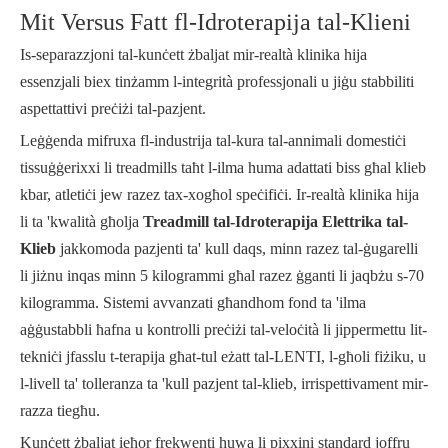
Mit Versus Fatt fl-Idroterapija tal-Klieni
Is-separazzjoni tal-kunċett żbaljat mir-realtà klinika hija
essenzjali biex tinżamm l-integrità professjonali u jiġu stabbiliti
aspettattivi preċiżi tal-pazjent.
Leġġenda mifruxa fl-industrija tal-kura tal-annimali domestiċi
tissuġġerixxi li treadmills taħt l-ilma huma adattati biss għal klieb
kbar, atletiċi jew razez tax-xogħol speċifiċi. Ir-realtà klinika hija
li ta 'kwalità għolja
Treadmill tal-Idroterapija Elettrika tal-
Klieb
jakkomoda pazjenti ta' kull daqs, minn razez tal-ġugarelli
li jiżnu inqas minn 5 kilogrammi għal razez ġganti li jaqbżu s-70
kilogramma. Sistemi avvanzati għandhom fond ta 'ilma
aġġustabbli ħafna u kontrolli preċiżi tal-veloċità li jippermettu lit-
tekniċi jfasslu t-terapija għat-tul eżatt tal-LENTI, l-għoli fiżiku, u
l-livell ta' tolleranza ta 'kull pazjent tal-klieb, irrispettivament mir-
razza tiegħu.
Kunċett żbaljat ieħor frekwenti huwa li pixxini standard joffru