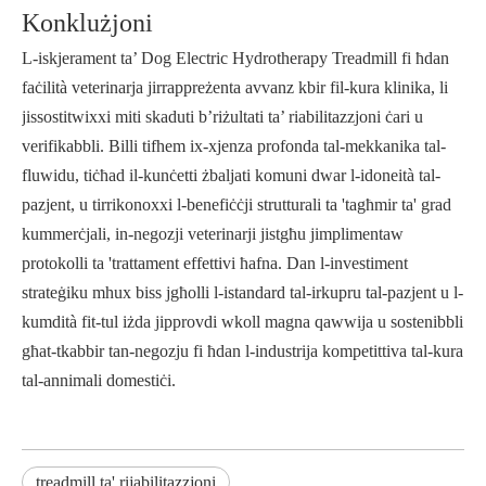
Konklużjoni
L-iskjerament ta’ Dog Electric Hydrotherapy Treadmill fi ħdan
faċilità veterinarja jirrappreżenta avvanz kbir fil-kura klinika, li
jissostitwixxi miti skaduti b’riżultati ta’ riabilitazzjoni ċari u
verifikabbli. Billi tifhem ix-xjenza profonda tal-mekkanika tal-
fluwidu, tiċħad il-kunċetti żbaljati komuni dwar l-idoneità tal-
pazjent, u tirrikonoxxi l-benefiċċji strutturali ta 'tagħmir ta' grad
kummerċjali, in-negozji veterinarji jistgħu jimplimentaw
protokolli ta 'trattament effettivi ħafna. Dan l-investiment
strateġiku mhux biss jgħolli l-istandard tal-irkupru tal-pazjent u l-
kumdità fit-tul iżda jipprovdi wkoll magna qawwija u sostenibbli
għat-tkabbir tan-negozju fi ħdan l-industrija kompetittiva tal-kura
tal-annimali domestiċi.
treadmill ta' rijabilitazzjoni