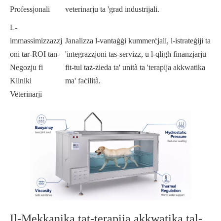
Professjonali
veterinarju ta 'grad industrijali.
L-
immassimizzazzj
Janalizza l-vantaġġi kummerċjali, l-istrateġiji ta
oni tar-ROI tan-
'integrazzjoni tas-servizz, u l-qligħ finanzjarju
Negozju fi
fit-tul taż-żieda ta' unità ta 'terapija akkwatika
Kliniki
ma' faċilità.
Veterinarji
Il-Mekkanika tat-terapija akkwatika tal-