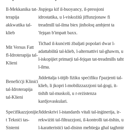
Il-Mekkanika tat-
Jispjega kif il-buoyancy, il-pressjoni
terapija
idrostatika, u l-viskożità jiffunzjonaw fi
akkwatika tal-
treadmill tal-ilma biex jinħoloq ambjent ta
klieb
'fejqan b'impatt baxx.
Tiċħad il-kunċetti żbaljati popolari dwar l-
Mit Versus Fatt
adattabilità tal-klieb, l-alternattivi tal-għawm, u
fl-Idroterapija tal-
l-iskopijiet primarji tal-fejqan tat-treadmills taħt
Klieni
l-ilma.
Jiddettalja t-titjib fiżiku speċifiku f'pazjenti tal-
Benefiċċji Kliniċi
klieb, li jkopri l-mobilizzazzjoni tal-ġogi, it-
tal-Idroterapija
tisħiħ tal-muskoli, u r-reżistenza
tal-Klieni
kardjovaskulari.
Speċifikazzjonijie
Jiddeskrivi l-istandards vitali tal-inġinerija, ir-
t Tekniċi tas-
rekwiżiti tal-filtrazzjoni, il-kontrolli tat-tisħin, u
Sistemi
l-karatteristiċi tad-disinn meħtieġa għal tagħmir