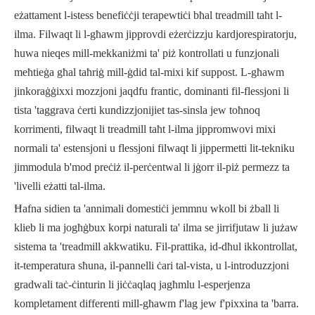
eżattament l-istess benefiċċji terapewtiċi bħal treadmill taħt l-
ilma. Filwaqt li l-għawm jipprovdi eżerċizzju kardjorespiratorju,
huwa nieqes mill-mekkaniżmi ta' piż kontrollati u funzjonali
meħtieġa għal taħriġ mill-ġdid tal-mixi kif suppost. L-għawm
jinkoraġġixxi mozzjoni jaqdfu frantic, dominanti fil-flessjoni li
tista 'taggrava ċerti kundizzjonijiet tas-sinsla jew toħnoq
korrimenti, filwaqt li treadmill taħt l-ilma jippromwovi mixi
normali ta' estensjoni u flessjoni filwaqt li jippermetti lit-tekniku
jimmodula b'mod preċiż il-perċentwal li jġorr il-piż permezz ta
'livelli eżatti tal-ilma.
Ħafna sidien ta 'annimali domestiċi jemmnu wkoll bi żball li
klieb li ma jogħġbux korpi naturali ta' ilma se jirrifjutaw li jużaw
sistema ta 'treadmill akkwatiku. Fil-prattika, id-dħul ikkontrollat,
it-temperatura sħuna, il-pannelli ċari tal-vista, u l-introduzzjoni
gradwali taċ-ċinturin li jiċċaqlaq jagħmlu l-esperjenza
kompletament differenti mill-għawm f'lag jew f'pixxina ta 'barra.