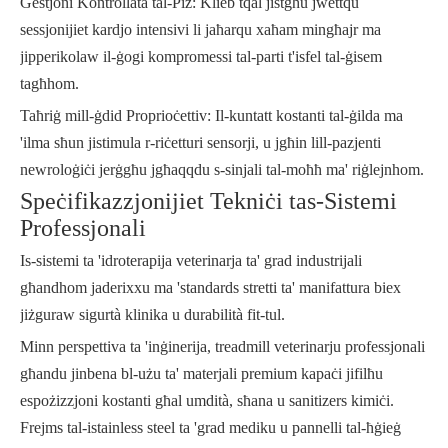
Ġestjoni Kontrollata tal-Piż: Klieb tqal jistgħu jwettqu
sessjonijiet kardjo intensivi li jaħarqu xaħam mingħajr ma
jipperikolaw il-ġogi kompromessi tal-parti t'isfel tal-ġisem
tagħhom.
Taħriġ mill-ġdid Proprioċettiv: Il-kuntatt kostanti tal-ġilda ma
'ilma sħun jistimula r-riċetturi sensorji, u jgħin lill-pazjenti
newroloġiċi jerġgħu jgħaqqdu s-sinjali tal-moħħ ma' riġlejnhom.
Speċifikazzjonijiet Tekniċi tas-Sistemi
Professjonali
Is-sistemi ta 'idroterapija veterinarja ta' grad industrijali
għandhom jaderixxu ma 'standards stretti ta' manifattura biex
jiżguraw sigurtà klinika u durabilità fit-tul.
Minn perspettiva ta 'inġinerija, treadmill veterinarju professjonali
għandu jinbena bl-użu ta' materjali premium kapaċi jifilħu
espożizzjoni kostanti għal umdità, sħana u sanitizers kimiċi.
Frejms tal-istainless steel ta 'grad mediku u pannelli tal-ħġieġ