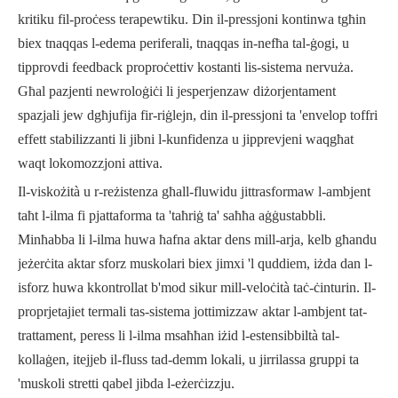
kritiku fil-proċess terapewtiku. Din il-pressjoni kontinwa tgħin
biex tnaqqas l-edema periferali, tnaqqas in-nefħa tal-ġogi, u
tipprovdi feedback proproċettiv kostanti lis-sistema nervuża.
Għal pazjenti newroloġiċi li jesperjenzaw diżorjentament
spazjali jew dgħjufija fir-riġlejn, din il-pressjoni ta 'envelop toffri
effett stabilizzanti li jibni l-kunfidenza u jipprevjeni waqgħat
waqt lokomozzjoni attiva.
Il-viskożità u r-reżistenza għall-fluwidu jittrasformaw l-ambjent
taħt l-ilma fi pjattaforma ta 'taħriġ ta' saħħa aġġustabbli.
Minħabba li l-ilma huwa ħafna aktar dens mill-arja, kelb għandu
jeżerċita aktar sforz muskolari biex jimxi 'l quddiem, iżda dan l-
isforz huwa kkontrollat ​​b'mod sikur mill-veloċità taċ-ċinturin. Il-
proprjetajiet termali tas-sistema jottimizzaw aktar l-ambjent tat-
trattament, peress li l-ilma msaħħan iżid l-estensibbiltà tal-
kollaġen, itejjeb il-fluss tad-demm lokali, u jirrilassa gruppi ta
'muskoli stretti qabel jibda l-eżerċizzju.