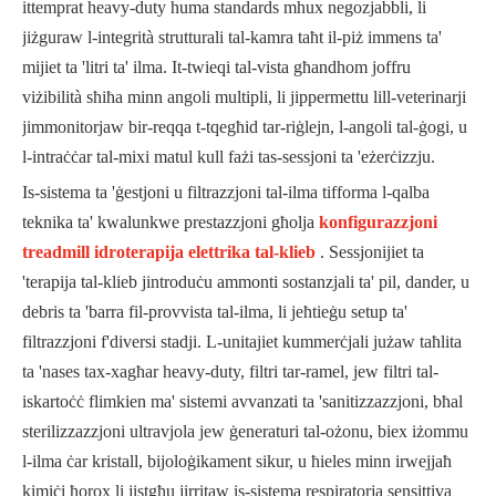
ittemprat heavy-duty huma standards mhux negozjabbli, li
jiżguraw l-integrità strutturali tal-kamra taħt il-piż immens ta'
mijiet ta 'litri ta' ilma. It-twieqi tal-vista għandhom joffru
viżibilità sħiħa minn angoli multipli, li jippermettu lill-veterinarji
jimmonitorjaw bir-reqqa t-tqegħid tar-riġlejn, l-angoli tal-ġogi, u
l-intraċċar tal-mixi matul kull fażi tas-sessjoni ta 'eżerċizzju.
Is-sistema ta 'ġestjoni u filtrazzjoni tal-ilma tifforma l-qalba
teknika ta' kwalunkwe prestazzjoni għolja
konfigurazzjoni
treadmill idroterapija elettrika tal-klieb
. Sessjonijiet ta
'terapija tal-klieb jintroduċu ammonti sostanzjali ta' pil, dander, u
debris ta 'barra fil-provvista tal-ilma, li jeħtieġu setup ta'
filtrazzjoni f'diversi stadji. L-unitajiet kummerċjali jużaw taħlita
ta 'nases tax-xagħar heavy-duty, filtri tar-ramel, jew filtri tal-
iskartoċċ flimkien ma' sistemi avvanzati ta 'sanitizzazzjoni, bħal
sterilizzazzjoni ultravjola jew ġeneraturi tal-ożonu, biex iżommu
l-ilma ċar kristall, bijoloġikament sikur, u ħieles minn irwejjaħ
kimiċi ħorox li jistgħu jirritaw is-sistema respiratorja sensittiva