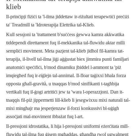
klieb
Il-prinċipji fiżiċi ta 'l-ilma jiddettaw ir-riżultati terapewtiċi preċiżi
ta' Treadmill ta 'Idroterapija Elettrika tal-Klieb.
Kull sessjoni ta 'trattament b'suċċess ġewwa kamra akkwatika
tiddependi direttament fuq il-mekkanika tal-fluwidu aktar milli
sempliċi moviment. Meta pazjent tal-klieb jidħol fil-kamra tat-
terapija, il-livell tal-ilma jiġi aġġustat biex jimmira punti familjari
anatomiċi speċifiċi, b'mod dinamiku jbiddel l-ammont ta 'piż
imqiegħed fuq ir-riġlejn tal-annimal. Il-floar taġixxi bħala forza
opposta għall-gravità, u tnaqqas b'mod sinifikanti t-tagħbija
vertikali fuq il-ġogi artritiċi jew ta 'wara l-operazzjoni. Dan it-
tnaqqis fil-piż jippermetti lill-klieb li jesegwixxu mixi naturali tal-
mixi mingħajr ma jesperjenzaw il-forzi konkussivi bl-uġigħ
assoċjati mal-moviment ibbażat fuq l-art.
Il-pressjoni idrostatika, li hija l-pressjoni uniformi eżerċitata mill-
fluwidu tal-ilma fuq ġisem mgħaddas, għandha rwol ugwalment