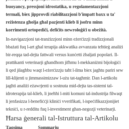
buoyancy, pressjoni idrostatika, u regolamentazzjoni
termali, biex jipprovdi riabilitazzjoni b'impatt baxx u ta'
reżistenza għolja għal pazjenti klieb li jsofru minn
korrimenti ortopediċi, defiċits newroloġiċi u obeżità.
In-navigazzjoni tat-tranżizzjoni minn eżerċizzji tradizzjonali
bbażati fuq l-art għal terapija akkwatika avvanzata teħtieġ analiżi
bir-reqqa tad-dejta fattwali versus kunċetti żbaljati popolari. Il-
prattikanti veterinarji għandhom jifhmu l-mekkaniżmi bijoloġiċi
li qed jilagħbu waqt l-eżerċizzju taħt l-ilma biex jagħtu pariri sew
lill-klijenti u jimmassimizzaw l-użu tat-tagħmir. Dan l-artikolu
jagħti analiżi eżawrjenti u sostnuta mid-dejta tas-sistemi tal-
idroterapija tal-klieb, li jneħħi l-miti komuni tal-industrija filwaqt
li jenfasizza l-benefiċċji kliniċi vverifikati, l-ispeċifikazzjonijiet
tekniċi, u r-redditu fuq l-investiment għan-negozji veterinarji.
Ħarsa ġenerali tal-Istruttura tal-Artikolu
Taqsima
Sommarju