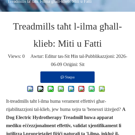
Treadmills ta' taħt l-ilma għall-klieb: Miti u Fatti
Treadmills taħt l-ilma għall-
klieb: Miti u Fatti
Views:
0
Awtur: Editur tas-Sit Ħin tal-Pubblikazzjoni: 2026-
06-09 Oriġini:
Sit
Staqsa
It-treadmills taħt l-ilma huma verament effettivi għar-
rijabilitazzjoni tal-klieb, jew huma xejra ta 'benessri iżżejjed?
A
Dog Electric Hydrotherapy Treadmill huwa apparat
mediku eċċezzjonalment effettiv, validat xjentifikament li
jutilizza l-proprjetajiet fiżiċi naturali ta 'l-ilma, inkluż il-