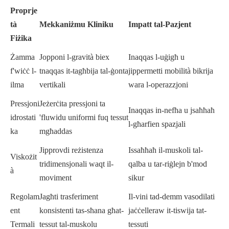
Proprje
tà
Mekkaniżmu Kliniku
Impatt tal-Pazjent
Fiżika
Żamma
Jopponi l-gravità biex
Inaqqas l-uġigħ u
f'wiċċ l-
tnaqqas it-tagħbija tal-ġonta
jippermetti mobilità bikrija
ilma
vertikali
wara l-operazzjoni
Pressjoni
Jeżerċita pressjoni ta
Inaqqas in-nefħa u jsaħħaħ
idrostati
'fluwidu uniformi fuq tessut
l-għarfien spazjali
ka
mgħaddas
Jipprovdi reżistenza
Issaħħaħ il-muskoli tal-
Viskożit
tridimensjonali waqt il-
qalba u tar-riġlejn b'mod
à
moviment
sikur
Regolam
Jagħti trasferiment
Il-vini tad-demm vasodilati
ent
konsistenti tas-sħana għat-
jaċċelleraw it-tiswija tat-
Termali
tessut tal-muskolu
tessuti