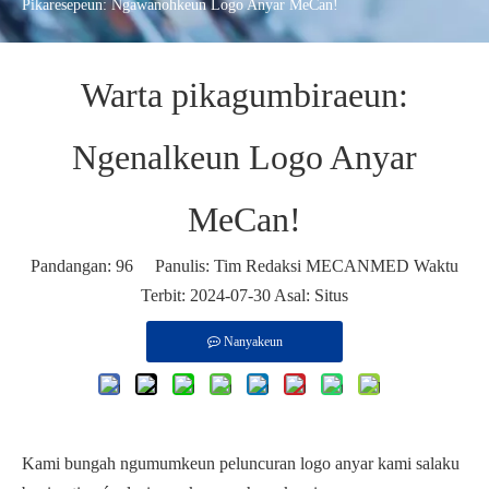
Pikaresepeun: Ngawanohkeun Logo Anyar MeCan!
Warta pikagumbiraeun:
Ngenalkeun Logo Anyar
MeCan!
Pandangan:
96
Panulis: Tim Redaksi MECANMED Waktu
Terbit: 2024-07-30 Asal:
Situs
Nanyakeun
Kami bungah ngumumkeun peluncuran logo anyar kami salaku