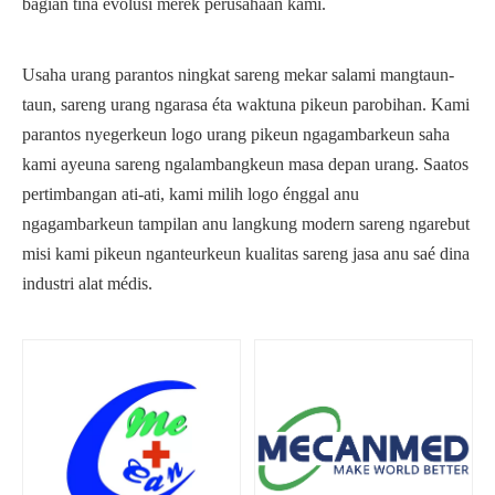
bagian tina évolusi merek perusahaan kami.
Usaha urang parantos ningkat sareng mekar salami mangtaun-
taun, sareng urang ngarasa éta waktuna pikeun parobihan. Kami
parantos nyegerkeun logo urang pikeun ngagambarkeun saha
kami ayeuna sareng ngalambangkeun masa depan urang. Saatos
pertimbangan ati-ati, kami milih logo énggal anu
ngagambarkeun tampilan anu langkung modern sareng ngarebut
misi kami pikeun nganteurkeun kualitas sareng jasa anu saé dina
industri alat médis.