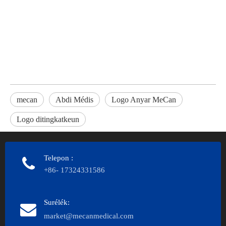
mecan
Abdi Médis
Logo Anyar MeCan
Logo ditingkatkeun
Telepon
:
+86- 17324331586
Surélék:
market@mecanmedical.com