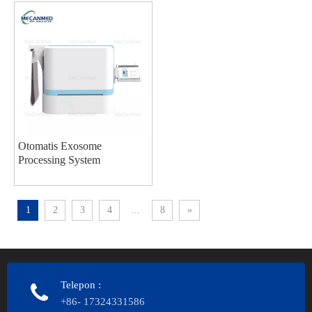
Otomatis Exosome
Processing System
1
2
3
4
...
8
»
Telepon
:
+86- 17324331586