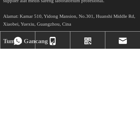
supplier alat médis sareng laboratorium profésional.​​​​​​​
Alamat​​​​​​​:
Kamar 510, Yidong Mansion, No.301, Huanshi Middle Rd,
Xiaobei, Yuexiu, Guangzhou, Cina
Tumbu Gancang
Warta
NewsLetter
+86- 17324331586
Viber kami
market@mecanme
Meunang apdet panganyarna na nawaran.
OKÉ
+86-
17324331586