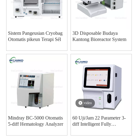
Sistem Pangeusian Cryobag
3D Disposable Budaya
Otomatis pikeun Terapi Sél
Kantong Bioreactor System
video
Mindray BC-5000 Otomatis
60 Uji/Jam 22 Parameter 3-
5-diff Hematology Analyzer
diff Intelligent Fully
Automated Hematology
Analyzer pabrikan Ti Cina