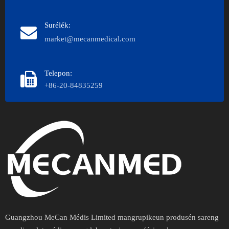
Surélék:
market@mecanmedical.com
Telepon:
+86-20-84835259
Guangzhou MeCan Médis Limited mangrupikeun produsén sareng