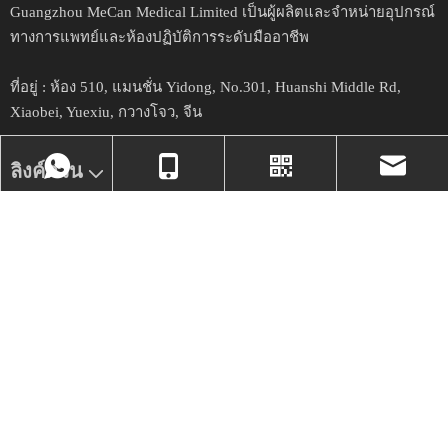
Guangzhou MeCan Medical Limited เป็นผู้ผลิตและจำหน่ายอุปกรณ์
ทางการแพทย์และห้องปฏิบัติการระดับมืออาชีพ​​​​​​
ที่อยู่ :
ห้อง 510, แมนชั่น Yidong, No.301, Huanshi Middle Rd,
Xiaobei, Yuexiu, กวางโจว, จีน
ลิงค์ด่วน
ข่าว
+86- 17324331586
ไวเบอร์ของเรา
market@mecanme
จดหมายข่าว
รับการอัปเดตและข้อเสนอล่าสุด
ตกลง
+86-