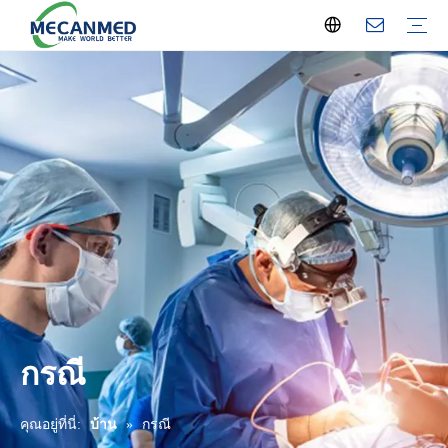
โซลูชันรังสีวิทยาแบบครบวงจร
หรือโซลูชันแบบครบวงจร
โซลูชันการตั้งค่าห้องปฏิบัติการ
โซลูชั่นศูนย์ไตเทียม
โซลูชั่นอุปกรณ์การศึกษา
โซลูชันแผนกโรงพยาบาล
โซลูชั่นด้านจักษุวิทยา
OB-GYN และการคลอดบุตร
โซลูชั่นอุปกรณ์ทันตกรรม
เครื่องเอ็กซ์เรย์
เครื่องอัลตราซาวนด์
อุปกรณ์ปฏิบัติการและห้องไอซียู
การฟอกไต
เครื่องวิเคราะห์ห้องปฏิบัติการ
อุปกรณ์ห้องปฏิบัติการ
เฟอร์นิเจอร์โรงพยาบาล
อุปกรณ์ OB/GYN
อุปกรณ์ทันตกรรม
อุปกรณ์เกี่ยวกับสายตา
อุปกรณ์หู คอ จมูก
กายภาพบำบัด
เครื่องฆ่าเชื้อ
อุปกรณ์ดูแลบ้าน
อุปกรณ์การศึกษา
อุปกรณ์ศพ
ระบบแก๊สทางการแพทย์
การบำบัดของเสีย
วัสดุสิ้นเปลืองทางการแพทย์
อุปกรณ์สัตวแพทย์
ข่าวบริษัท
ข่าวอุตสาหกรรม
นิทรรศการ
ประวัติบริษัท
บริการท้องถิ่น
กรณี
คุณอยู่ที่นี่:
บ้าน
»
กรณี