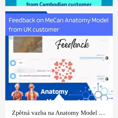
Zpětná vazba na Anatomy Model od britského zákazníka | MeCan Medical