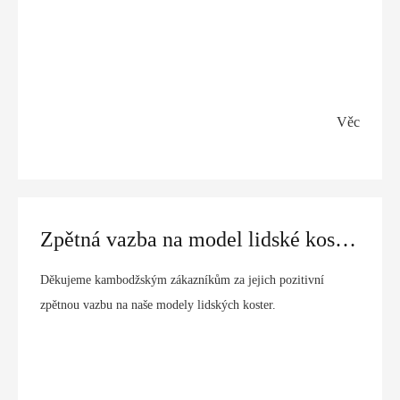
Věc
Zpětná vazba na model lidské kostry od kambodžského zákazníka | MeCan Medical
Děkujeme kambodžským zákazníkům za jejich pozitivní
zpětnou vazbu na naše modely lidských koster.