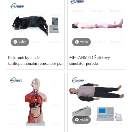
video
video
Elektronický model
MECANMED Špičkový
kardiopulmonální resuscitace psa
simulátor porodu
video