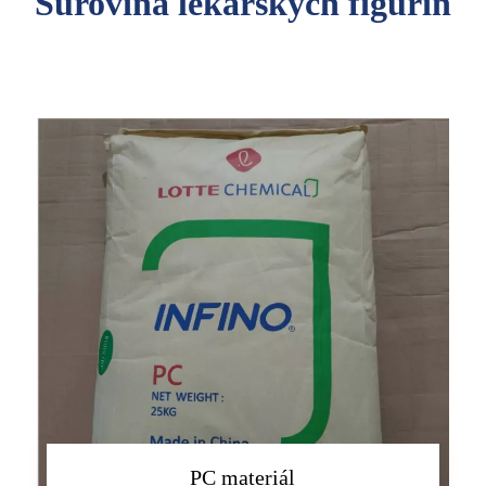
Surovina lékařských figurín
PC materiál