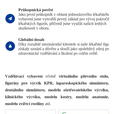
Průkopnická pověst
Jako první průkopník v oblasti jednorázového lékařského
vybavení jsme vytvořili pevný základ pro vývoj pokročilýc
lékařských figurín, přičemž jsme využili našich letitých
zkušeností v oboru.
Globální dosah
Díky rozsáhlé mezinárodní klientele si naše lékařské figurí
získaly uznání a důvěru a slouží jako spolehlivý zdroj pro
zdravotnické vzdělávání a školení po celém světě.
Vzdělávací vybavení
včetně
virtuálního pitevního stolu,
figuríny pro výcvik KPR, laparoskopického simulátoru,
dentálního simulátoru, modelu ošetřovatelského výcviku,
klinického výcviku, modelu kostry, modelu anatomie,
modelu zvířecí rostliny
atd.