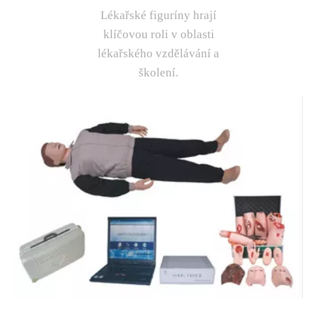
Lékařské figuríny hrají
klíčovou roli v oblasti
lékařského vzdělávání a
školení.​​​​​​