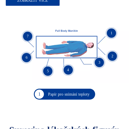
ZOBRAZIT VÍCE
1
7
2
6
3
4
5
1
Papír pro snímání teploty