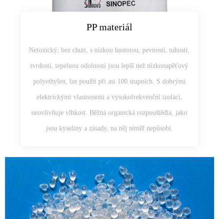
PP materiál
Netoxický, bez chuti, s nízkou hustotou, pevností, tuhostí,
tvrdostí, tepelnou odolností jsou lepší než nízkonapěťový
polyethylen, lze použít při asi 100 stupních. S dobrými
elektrickými vlastnostmi a vysokofrekvenční izolací,
neovlivňuje vlhkost. Běžná organická rozpouštědla, jako
jsou kyseliny a zásady, na něj téměř nepůsobí.