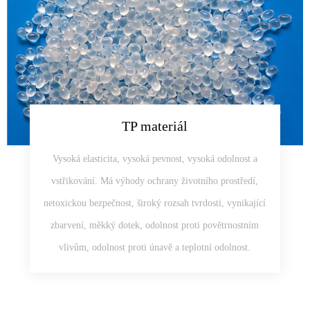
TP materiál
Vysoká elasticita, vysoká pevnost, vysoká odolnost a
vstřikování. Má výhody ochrany životního prostředí,
netoxickou bezpečnost, široký rozsah tvrdosti, vynikající
zbarvení, měkký dotek, odolnost proti povětrnostním
vlivům, odolnost proti únavě a teplotní odolnost.