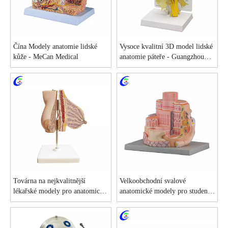
Čína Modely anatomie lidské
Vysoce kvalitní 3D model lidské
kůže - MeCan Medical
anatomie páteře - Guangzhou
MeCan Medical Limited
Továrna na nejkvalitnější
Velkoobchodní svalové
lékařské modely pro anatomické
anatomické modely pro studenty
vzdělávání ženských prsou
medicíny za výhodnou cenu -
MeCan Medical