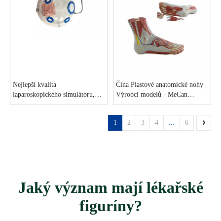
Nejlepší kvalita
Čína Plastové anatomické nohy
laparoskopického simulátoru,
Výrobci modelů - MeCan
školení na laparoskopickém
Medical
simulátoru pro továrnu na
1
2
3
4
...
6
lékařské fakultě
Jaký význam mají lékařské
figuríny?​​​​​​