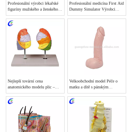
Profesionální výrobci lékařské
Profesionální medicína First Aid
figuríny mužského a ženského
Dummy Simulator Výrobci
trupu
vybavení CPR
Nejlepší tovární cena
Velkoobchodní model Péče o
anatomického modelu plic –
matku a dítě s pánským
MeCan Medical
kondomem za výhodnou cenu -
MeCan Medical