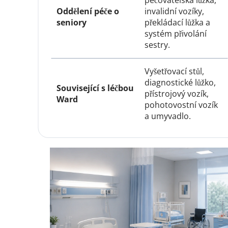
pečovatelská lůžka, 
Oddělení péče o 
invalidní vozíky, 
seniory
překládací lůžka a 
systém přivolání 
sestry.
Vyšetřovací stůl, 
diagnostické lůžko, 
Související s léčbou 
přístrojový vozík, 
Ward
pohotovostní vozík 
a umyvadlo.