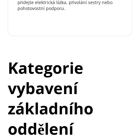
přidejte elektrická lůžka, přivolání sestry nebo 
pohotovostní podporu.
Kategorie 
vybavení 
základního 
oddělení