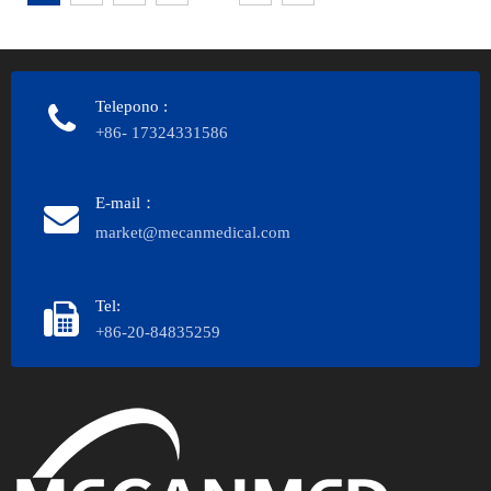
Medical
Telepono
:
+86- 17324331586
E-mail：
market@mecanmedical.com
Tel:
+86-20-84835259