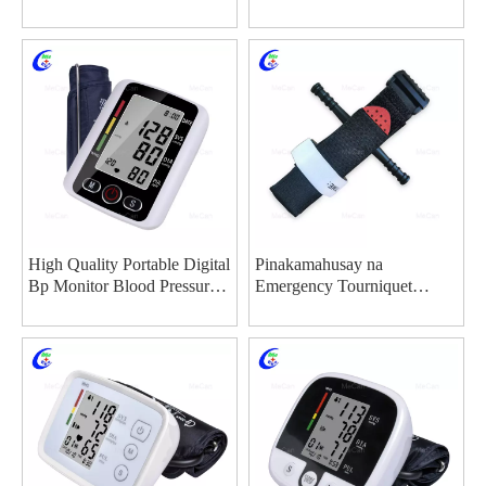
Finger Pulse Oximeter
manufacturers - MeCan
Medical
High Quality Portable Digital
Pinakamahusay na
Bp Monitor Blood Pressure
Emergency Tourniquet
Monitor Wholesale -
Outdoor Portable Single
Guangzhou MeCan Medical
Handed Tourniquet CAT
Limited
Tourniquet Company -
MeCan Medical