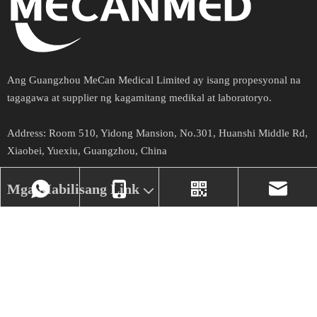
Ang Guangzhou MeCan Medical Limited ay isang propesyonal na
tagagawa at supplier ng kagamitang medikal at laboratoryo.​​​​​​​
Address​​​​​​​​:
Room 510, Yidong Mansion, No.301, Huanshi Middle Rd,
Xiaobei, Yuexiu, Guangzhou, China
Mga Mabilisang Link
Balita
NewsLetter
+86- 17324331586
Ang aming Viber
market@mecanme
Kumuha ng mga pinakabagong update at alok.