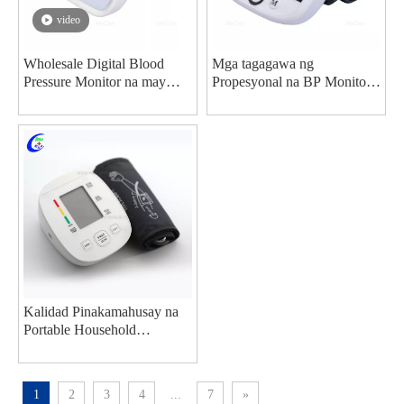
video
Wholesale Digital Blood
Mga tagagawa ng
Pressure Monitor na may
Propesyonal na BP Monitor
magandang presyo - MeCan
Arm Type Blood Pressure
Medical
Monitor
Kalidad Pinakamahusay na
Portable Household
Electronic Device
Sphygmomanometer na may
Pinakamagandang Presyo ng
1
2
3
4
...
7
»
Manufacturer | MeCan