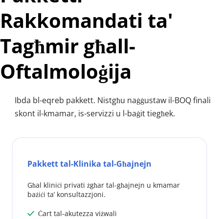
Rakkomandati ta' 
Tagħmir għall-
Oftalmoloġija
Ibda bl-eqreb pakkett. Nistgħu naġġustaw il-BOQ finali 
skont il-kmamar, is-servizzi u l-baġit tiegħek.
Pakkett tal-Klinika tal-Għajnejn
Għal kliniċi privati ​​żgħar tal-għajnejn u kmamar 
bażiċi ta’ konsultazzjoni.
 Ċart tal-akutezza viżwali
 