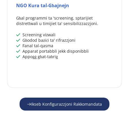
NGO Kura tal-Għajnejn
Għal programmi ta 'screening, sptarijiet 
distrettwali u timijiet ta' sensibilizzazzjoni.
 Screening viżwali
 
 Għodod bażiċi ta' rifrazzjoni
 
 Fanal tal-qasma
 
 Apparat portabbli jekk disponibbli
 
 Appoġġ għat-taħriġ
 
Ikseb Konfigurazzjoni Rakkomandata