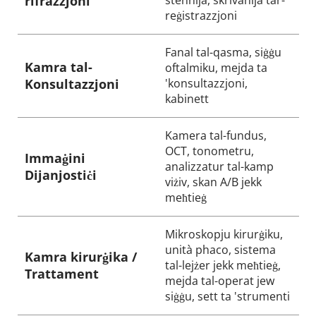
rifrazzjoni
stennija, skrivanija tar-
reġistrazzjoni
Fanal tal-qasma, siġġu 
Kamra tal-
oftalmiku, mejda ta 
Konsultazzjoni
'konsultazzjoni, 
kabinett
Kamera tal-fundus, 
OCT, tonometru, 
Immaġini 
analizzatur tal-kamp 
Dijanjostiċi
viżiv, skan A/B jekk 
meħtieġ
Mikroskopju kirurġiku, 
unità phaco, sistema 
Kamra kirurġika / 
tal-lejżer jekk meħtieġ, 
Trattament
mejda tal-operat jew 
siġġu, sett ta 'strumenti