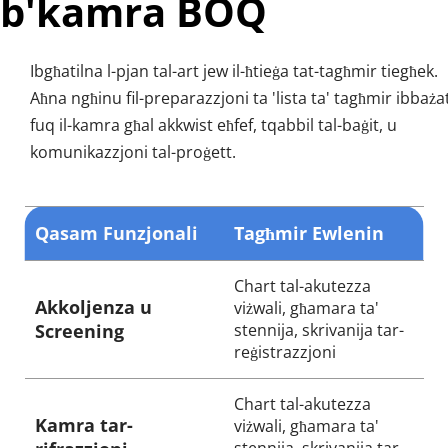
b'kamra BOQ
Ibgħatilna l-pjan tal-art jew il-ħtieġa tat-tagħmir tiegħek. 
Aħna ngħinu fil-preparazzjoni ta 'lista ta' tagħmir ibbażat
fuq il-kamra għal akkwist eħfef, tqabbil tal-baġit, u 
komunikazzjoni tal-proġett.
Qasam Funzjonali
Tagħmir Ewlenin
Chart tal-akutezza 
Akkoljenza u 
viżwali, għamara ta' 
Screening
stennija, skrivanija tar-
reġistrazzjoni
Chart tal-akutezza 
Kamra tar-
viżwali, għamara ta' 