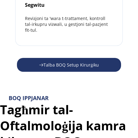
Segwitu
Reviżjoni ta 'wara t-trattament, kontroll 
tal-irkupru viżwali, u ġestjoni tal-pazjent 
fit-tul.
Talba BOQ Setup Kirurġiku
BOQ IPPJANAR
Tagħmir tal-
Oftalmoloġija kamra 