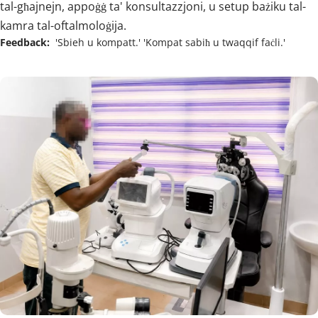
tal-għajnejn, appoġġ ta' konsultazzjoni, u setup bażiku tal-
kamra tal-oftalmoloġija.
Feedback:  
'Sbieh u kompatt.' 'Kompat sabiħ u twaqqif faċli.'