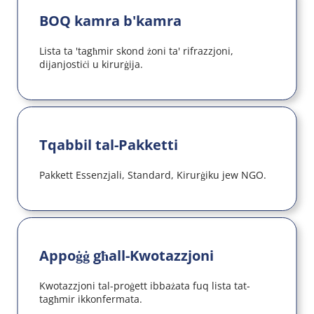
BOQ kamra b'kamra
Lista ta 'tagħmir skond żoni ta' rifrazzjoni, 
dijanjostiċi u kirurġija.
Tqabbil tal-Pakketti
Pakkett Essenzjali, Standard, Kirurġiku jew NGO.
Appoġġ għall-Kwotazzjoni
Kwotazzjoni tal-proġett ibbażata fuq lista tat-
tagħmir ikkonfermata.