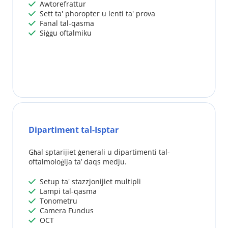
 Awtorefrattur
 
 Sett ta' phoropter u lenti ta' prova
 
 Fanal tal-qasma
 
 Siġġu oftalmiku
 
Dipartiment tal-Isptar
Għal sptarijiet ġenerali u dipartimenti tal-
oftalmoloġija ta’ daqs medju.
 Setup ta' stazzjonijiet multipli
 
 Lampi tal-qasma
 
 Tonometru
 
 Camera Fundus
 
 OCT
 