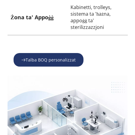
Kabinetti, trolleys, 
sistema ta 'ħażna, 
Żona ta' Appoġġ
appoġġ ta' 
sterilizzazzjoni
Talba BOQ personalizzat