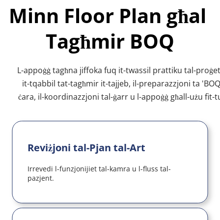
Minn Floor Plan għal 
Tagħmir BOQ
L-appoġġ tagħna jiffoka fuq it-twassil prattiku tal-proġett
it-tqabbil tat-tagħmir it-tajjeb, il-preparazzjoni ta 'BOQ
ċara, il-koordinazzjoni tal-ġarr u l-appoġġ għall-użu fit-tu
Reviżjoni tal-Pjan tal-Art
Irrevedi l-funzjonijiet tal-kamra u l-fluss tal-
pazjent.