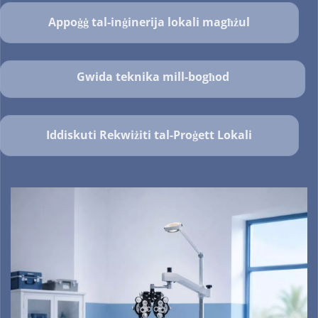
Appoġġ tal-inġinerija lokali magħżul
Gwida teknika mill-bogħod
Iddiskuti Rekwiżiti tal-Proġett Lokali