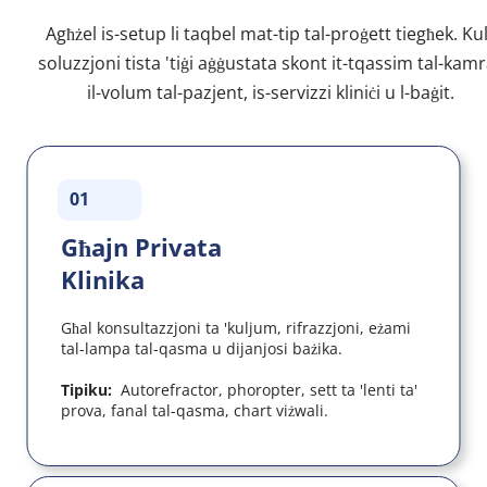
Agħżel is-setup li taqbel mat-tip tal-proġett tiegħek. Kull
soluzzjoni tista 'tiġi aġġustata skont it-tqassim tal-kamra
il-volum tal-pazjent, is-servizzi kliniċi u l-baġit.
01
Għajn Privata 
Klinika
Għal konsultazzjoni ta 'kuljum, rifrazzjoni, eżami 
tal-lampa tal-qasma u dijanjosi bażika.
Tipiku:  
Autorefractor, phoropter, sett ta 'lenti ta' 
prova, fanal tal-qasma, chart viżwali.