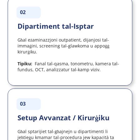
02
Dipartiment tal-Isptar
Għal eżaminazzjoni outpatient, dijanjosi tal-
immaġini, screening tal-glawkoma u appoġġ 
kirurġiku.
Tipiku:  
Fanal tal-qasma, tonometru, kamera tal-
fundus, OCT, analizzatur tal-kamp viżiv.
03
Setup Avvanzat / Kirurġiku
Għal sptarijiet tal-għajnejn u dipartimenti li 
jeħtieġu kmamar tal-proċedura jew kapaċità ta 