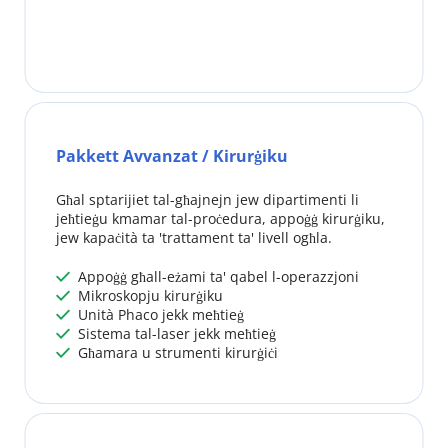
Pakkett Avvanzat / Kirurġiku
Għal sptarijiet tal-għajnejn jew dipartimenti li 
jeħtieġu kmamar tal-proċedura, appoġġ kirurġiku, 
jew kapaċità ta 'trattament ta' livell ogħla.
 Appoġġ għall-eżami ta' qabel l-operazzjoni
 
 Mikroskopju kirurġiku
 
 Unità Phaco jekk meħtieġ
 
 Sistema tal-laser jekk meħtieġ
 
 Għamara u strumenti kirurġiċi
 