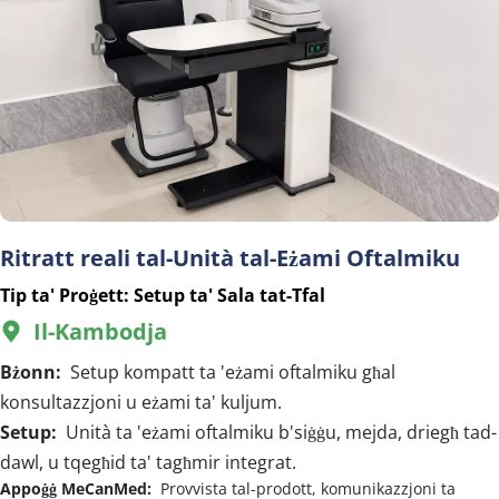
Ritratt reali tal-Unità tal-Eżami Oftalmiku
Tip ta' Proġett: Setup ta' Sala tat-Tfal
Il-Kambodja
  
Bżonn:  
Setup kompatt ta 'eżami oftalmiku għal 
konsultazzjoni u eżami ta' kuljum.
Setup:  
Unità ta 'eżami oftalmiku b'siġġu, mejda, driegħ tad-
dawl, u tqegħid ta' tagħmir integrat.
Appoġġ MeCanMed:  
Provvista tal-prodott, komunikazzjoni ta 