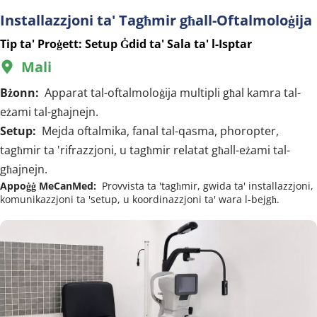
Installazzjoni ta' Tagħmir għall-Oftalmoloġija
Tip ta' Proġett: Setup Ġdid ta' Sala ta' l-Isptar
Mali 
  
Bżonn:  
Apparat tal-oftalmoloġija multipli għal kamra tal-
eżami tal-għajnejn.
Setup:  
Mejda oftalmika, fanal tal-qasma, phoropter, 
tagħmir ta 'rifrazzjoni, u tagħmir relatat għall-eżami tal-
għajnejn.
Appoġġ MeCanMed:  
Provvista ta 'tagħmir, gwida ta' installazzjoni, 
komunikazzjoni ta 'setup, u koordinazzjoni ta' wara l-bejgħ.