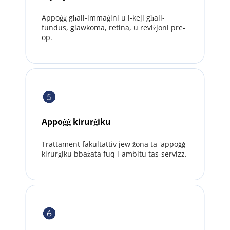
Appoġġ għall-immaġini u l-kejl għall-
fundus, glawkoma, retina, u reviżjoni pre-
op.
Appoġġ kirurġiku
Trattament fakultattiv jew żona ta 'appoġġ 
kirurġiku bbażata fuq l-ambitu tas-servizz.