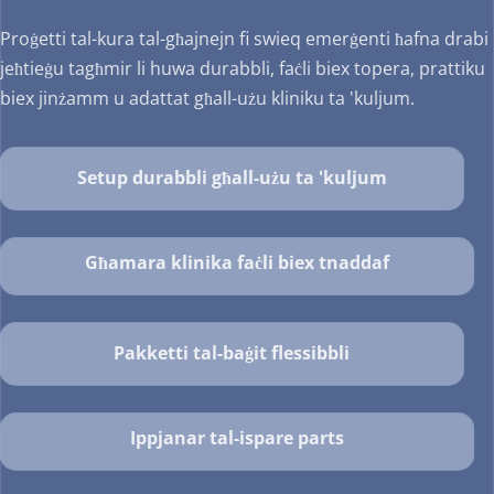
Proġetti tal-kura tal-għajnejn fi swieq emerġenti ħafna drabi 
jeħtieġu tagħmir li huwa durabbli, faċli biex topera, prattiku 
biex jinżamm u adattat għall-użu kliniku ta 'kuljum.
Setup durabbli għall-użu ta 'kuljum
Għamara klinika faċli biex tnaddaf
Pakketti tal-baġit flessibbli
Ippjanar tal-ispare parts