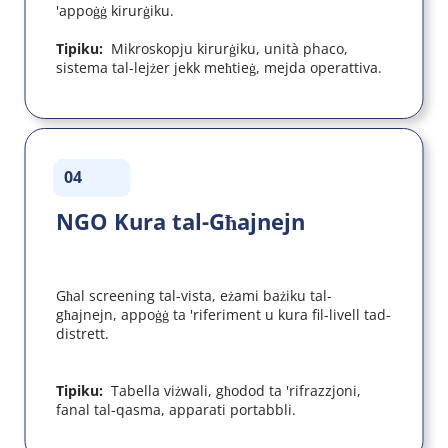
'appoġġ kirurġiku.
Tipiku:  
Mikroskopju kirurġiku, unità phaco, 
sistema tal-lejżer jekk meħtieġ, mejda operattiva.
04
NGO Kura tal-Għajnejn
Għal screening tal-vista, eżami bażiku tal-
għajnejn, appoġġ ta 'riferiment u kura fil-livell tad-
distrett.
Tipiku:  
Tabella viżwali, għodod ta 'rifrazzjoni, 
fanal tal-qasma, apparati portabbli.