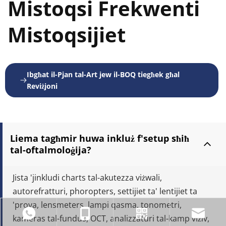
Mistoqsi Frekwenti 
Mistoqsijiet
Ibgħat il-Pjan tal-Art jew il-BOQ tiegħek għal 
Reviżjoni
Liema tagħmir huwa inkluż f'setup sħiħ 
tal-oftalmoloġija?
Jista 'jinkludi charts tal-akutezza viżwali, 
autorefratturi, phoropters, settijiet ta' lentijiet ta 
'prova, lensmeters, lampi qasma, tonometri, 
kameras tal-fundus, OCT, analizzaturi tal-kamp viżiv, 