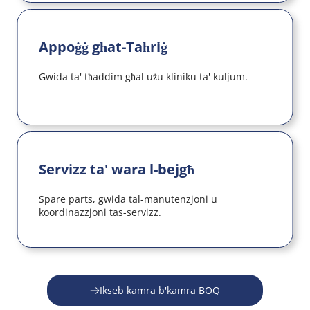
Appoġġ għat-Taħriġ
Gwida ta' tħaddim għal użu kliniku ta' kuljum.
Servizz ta' wara l-bejgħ
Spare parts, gwida tal-manutenzjoni u 
koordinazzjoni tas-servizz.
Ikseb kamra b'kamra BOQ