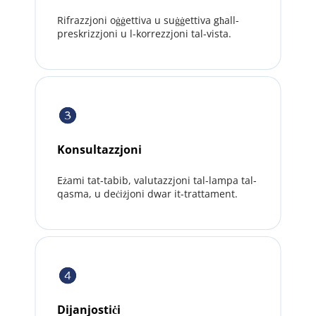
Rifrazzjoni oġġettiva u suġġettiva għall-
preskrizzjoni u l-korrezzjoni tal-vista.
Konsultazzjoni
Eżami tat-tabib, valutazzjoni tal-lampa tal-
qasma, u deċiżjoni dwar it-trattament.
Dijanjostiċi