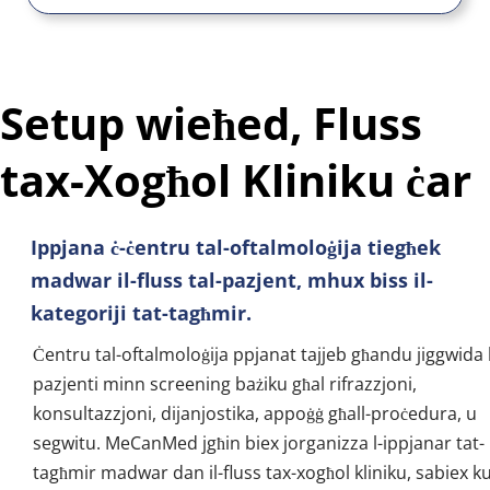
Setup wieħed, Fluss 
tax-Xogħol Kliniku ċar
Ippjana ċ-ċentru tal-oftalmoloġija tiegħek 
madwar il-fluss tal-pazjent, mhux biss il-
kategoriji tat-tagħmir.
Ċentru tal-oftalmoloġija ppjanat tajjeb għandu jiggwida li
pazjenti minn screening bażiku għal rifrazzjoni, 
konsultazzjoni, dijanjostika, appoġġ għall-proċedura, u 
segwitu. MeCanMed jgħin biex jorganizza l-ippjanar tat-
tagħmir madwar dan il-fluss tax-xogħol kliniku, sabiex kul