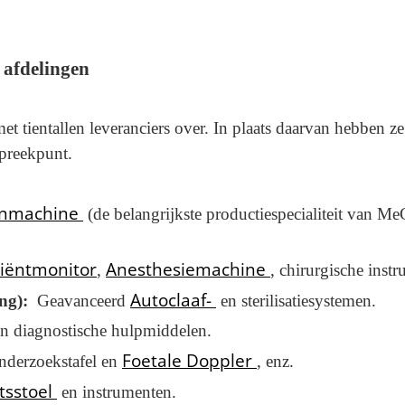
 afdelingen
 tientallen leveranciers over. In plaats daarvan hebben z
preekpunt.
enmachine
(de belangrijkste productiespecialiteit van M
tiëntmonitor
Anesthesiemachine
,
, chirurgische inst
Autoclaaf-
ing):
Geavanceerd
en sterilisatiesystemen.
en diagnostische hulpmiddelen.
Foetale Doppler
derzoekstafel en
, enz.
tsstoel
en instrumenten.