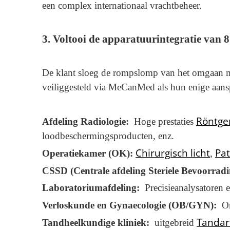
een complex internationaal vrachtbeheer.
3. Voltooi de apparatuurintegratie van 8
De klant sloeg de rompslomp van het omgaan met
veiliggesteld via MeCanMed als hun enige aans
Röntg
Afdeling Radiologie:
Hoge prestaties
loodbeschermingsproducten, enz.
Chirurgisch licht
Pa
Operatiekamer (OK):
,
CSSD (Centrale afdeling Steriele Bevoorrad
Laboratoriumafdeling:
Precisieanalysatoren 
Verloskunde en Gynaecologie (OB/GYN):
On
Tandar
Tandheelkundige kliniek:
uitgebreid