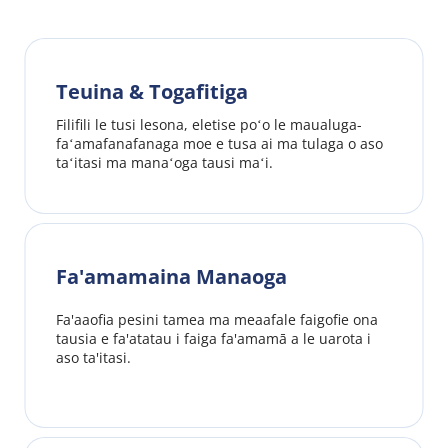
Teuina & Togafitiga
Filifili le tusi lesona, eletise poʻo le maualuga-
faʻamafanafanaga moe e tusa ai ma tulaga o aso 
taʻitasi ma manaʻoga tausi maʻi.
Fa'amamaina Manaoga
Fa'aaofia pesini tamea ma meaafale faigofie ona 
tausia e fa'atatau i faiga fa'amamā a le uarota i 
aso ta'itasi.