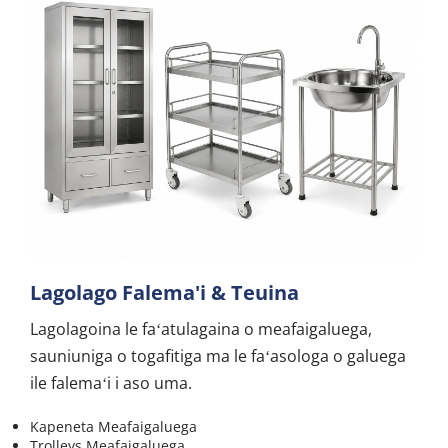
Lagolago Falema'i & Teuina
Lagolagoina le faʻatulagaina o meafaigaluega, 
sauniuniga o togafitiga ma le faʻasologa o galuega 
ile falemaʻi i aso uma.
Kapeneta Meafaigaluega
Trolleys Meafaigaluega