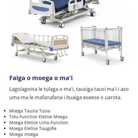
Faiga o moega o ma'i
Lagolagoina le tulaga o ma'i, tausiga tausi ma'i i aso 
uma ma le mafanafana i ituaiga eseese o uarota.
Moega Tausia Tusia
Tolu-Function Eletise Moega
Moega Eletise Lima-Function
Moega Eletise Taugofie
Moega moega