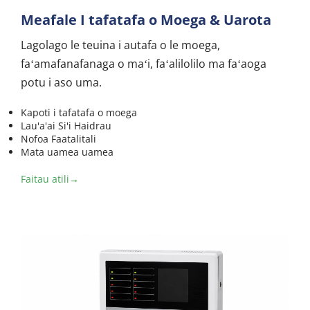
Meafale I tafatafa o Moega & Uarota
Lagolago le teuina i autafa o le moega, 
faʻamafanafanaga o maʻi, faʻalilolilo ma faʻaoga 
potu i aso uma.
Kapoti i tafatafa o moega
Lau'a'ai Si'i Haidrau
Nofoa Faatalitali
Mata uamea uamea
Faitau atili→