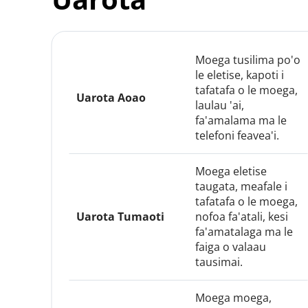
Moega tusilima po'o 
le eletise, kapoti i 
tafatafa o le moega, 
Uarota Aoao
laulau 'ai, 
fa'amalama ma le 
telefoni feavea'i.
Moega eletise 
taugata, meafale i 
tafatafa o le moega, 
Uarota Tumaoti
nofoa fa'atali, kesi 
fa'amatalaga ma le 
faiga o valaau 
tausimai.
Moega moega, 