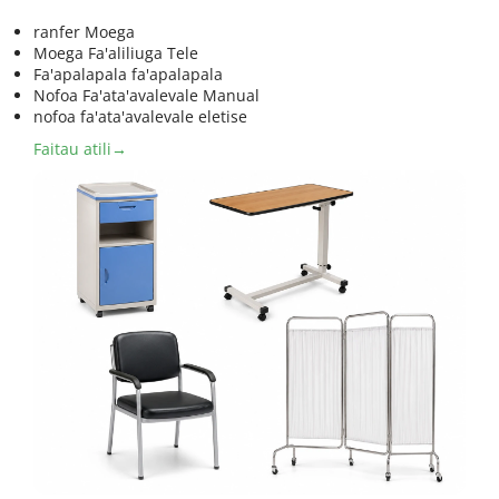
ranfer Moega
Moega Fa'aliliuga Tele
Fa'apalapala fa'apalapala
Nofoa Fa'ata'avalevale Manual
nofoa fa'ata'avalevale eletise
Faitau atili→