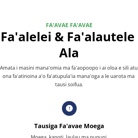
FA'AVAE FA'AVAE
Fa'alelei & Fa'alautele 
Ala
Amata i masini mana'omia ma fa'aopoopo i ai oloa e sili atu 
ona fa'atinoina a'o fa'atupula'ia mana'oga a le uarota ma 
tausi soifua.
Tausiga Fa'avae Moega
Moega, kapoti, laulau ma pupuni.