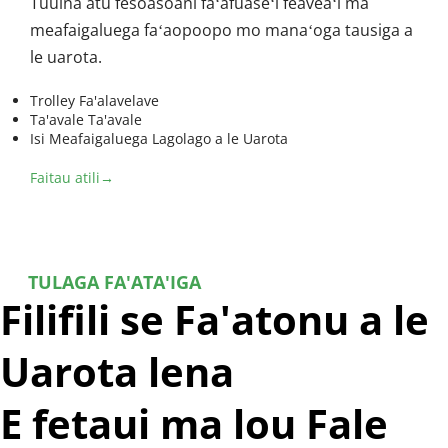
Tuuina atu fesoasoani faʻafuaseʻi feaveaʻi ma 
meafaigaluega faʻaopoopo mo manaʻoga tausiga a 
le uarota.
Trolley Fa'alavelave
Ta'avale Ta'avale
Isi Meafaigaluega Lagolago a le Uarota
Faitau atili→
TULAGA FA'ATA'IGA
Filifili se Fa'atonu a le 
Uarota lena 
E fetaui ma lou Fale