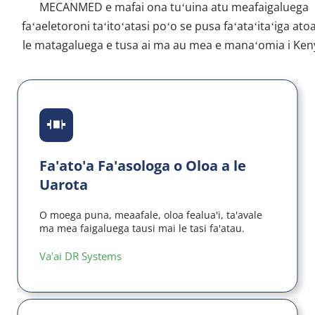
MECANMED e mafai ona tuʻuina atu meafaigaluega 
faʻaeletoroni taʻitoʻatasi poʻo se pusa faʻataʻitaʻiga atoa
le matagaluega e tusa ai ma au mea e manaʻomia i Ken
Fa'ato'a Fa'asologa o Oloa a le 
Uarota
O moega puna, meaafale, oloa fealua'i, ta'avale 
ma mea faigaluega tausi mai le tasi fa'atau.
Va'ai DR Systems 