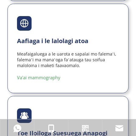
Aafiaga i le lalolagi atoa
Meafaigaluega a le uarota e sapalai mo falemaʻi, 
falemaʻi ma manaʻoga faʻatauga tau soifua 
maloloina i maketi faavaomalo.
Va'ai mammography
Toe Iloiloga Suesuega Anapogi