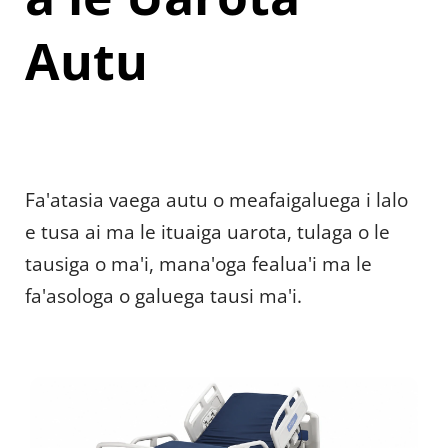
Autu
Fa'atasia vaega autu o meafaigaluega i lalo 
e tusa ai ma le ituaiga uarota, tulaga o le 
tausiga o ma'i, mana'oga fealua'i ma le 
fa'asologa o galuega tausi ma'i.