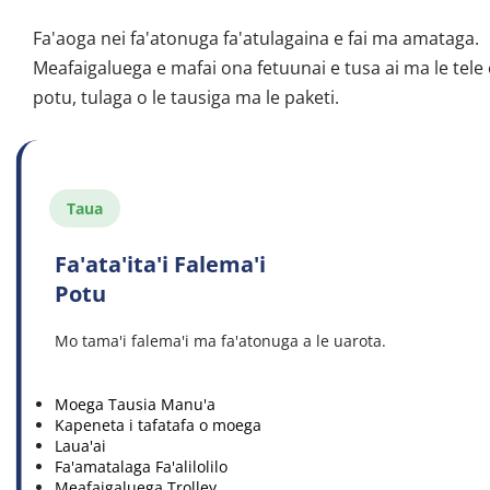
Fa'aoga nei fa'atonuga fa'atulagaina e fai ma amataga. 
Meafaigaluega e mafai ona fetuunai e tusa ai ma le tele 
potu, tulaga o le tausiga ma le paketi.
Taua
Fa'ata'ita'i Falema'i 
Potu
Mo tama'i falema'i ma fa'atonuga a le uarota.
Moega Tausia Manu'a
Kapeneta i tafatafa o moega
Laua'ai
Fa'amatalaga Fa'alilolilo
Meafaigaluega Trolley