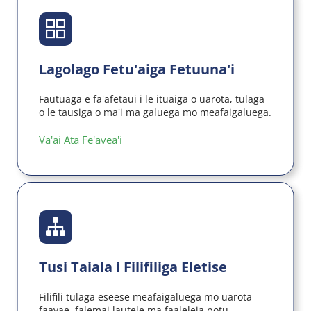
Lagolago Fetu'aiga Fetuuna'i
Fautuaga e fa'afetaui i le ituaiga o uarota, tulaga 
o le tausiga o ma'i ma galuega mo meafaigaluega.
Va'ai Ata Fe'avea'i
Tusi Taiala i Filifiliga Eletise
Filifili tulaga eseese meafaigaluega mo uarota 
faavae, falemai lautele ma faaleleia potu 