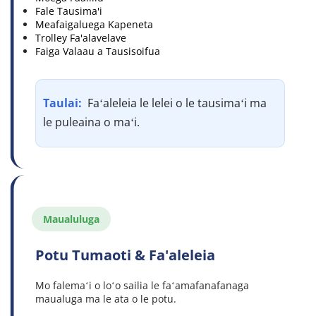
Fale Tausima'i
Meafaigaluega Kapeneta
Trolley Fa'alavelave
Faiga Valaau a Tausisoifua
Taulai: 
 Faʻaleleia le lelei o le tausimaʻi ma 
le puleaina o maʻi.
Maualuluga
Potu Tumaoti & Fa'aleleia
Mo falemaʻi o loʻo sailia le faʻamafanafanaga 
maualuga ma le ata o le potu.