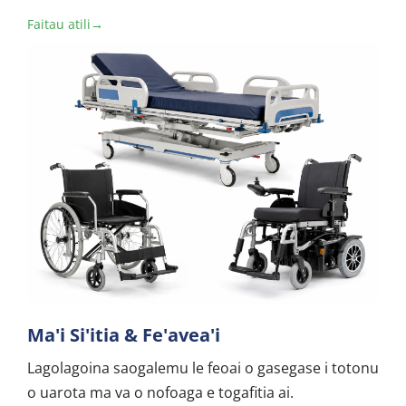
Faitau atili→
Ma'i Si'itia & Fe'avea'i
Lagolagoina saogalemu le feoai o gasegase i totonu 
o uarota ma va o nofoaga e togafitia ai.