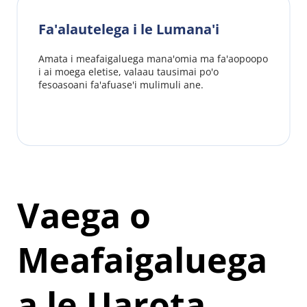
Fa'alautelega i le Lumana'i
Amata i meafaigaluega mana'omia ma fa'aopoopo 
i ai moega eletise, valaau tausimai po'o 
fesoasoani fa'afuase'i mulimuli ane.
Vaega o 
Meafaigaluega 
a le Uarota 