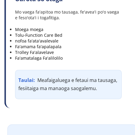
Mo vaega fa'apitoa mo tausaga, fe'avea'i po'o vaega 
e feso'ota'i i togafitiga.
Moega moega
Tolu-Function Care Bed
nofoa fa'ata'avalevale
Fa'amama fa'apalapala
Trolley Fa'alavelave
Fa'amatalaga Fa'alilolilo
Taulai: 
 Meafaigaluega e fetaui ma tausaga, 
fesiitaiga ma manaoga saogalemu.