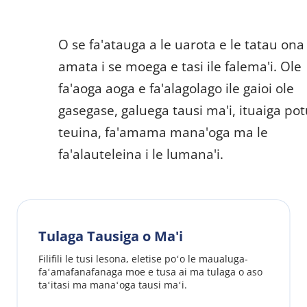
O se fa'atauga a le uarota e le tatau ona 
amata i se moega e tasi ile falema'i. Ole 
fa'aoga aoga e fa'alagolago ile gaioi ole 
gasegase, galuega tausi ma'i, ituaiga potu
teuina, fa'amama mana'oga ma le 
fa'alauteleina i le lumana'i.
Tulaga Tausiga o Ma'i
Filifili le tusi lesona, eletise poʻo le maualuga-
faʻamafanafanaga moe e tusa ai ma tulaga o aso 
taʻitasi ma manaʻoga tausi maʻi.