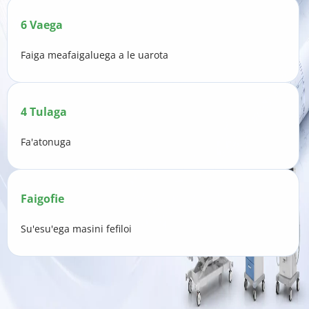
6 Vaega
Faiga meafaigaluega a le uarota
4 Tulaga
Fa'atonuga
Faigofie
Su'esu'ega masini fefiloi