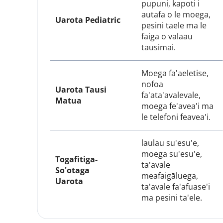
pupuni, kapoti i 
autafa o le moega, 
Uarota Pediatric
pesini taele ma le 
faiga o valaau 
tausimai.
Moega fa'aeletise, 
nofoa 
Uarota Tausi 
fa'ata'avalevale, 
Matua
moega fe'avea'i ma 
le telefoni feavea'i.
laulau su'esu'e, 
moega su'esu'e, 
Togafitiga-
ta'avale 
So'otaga 
meafaigāluega, 
Uarota
ta'avale fa'afuase'i 
ma pesini ta'ele.