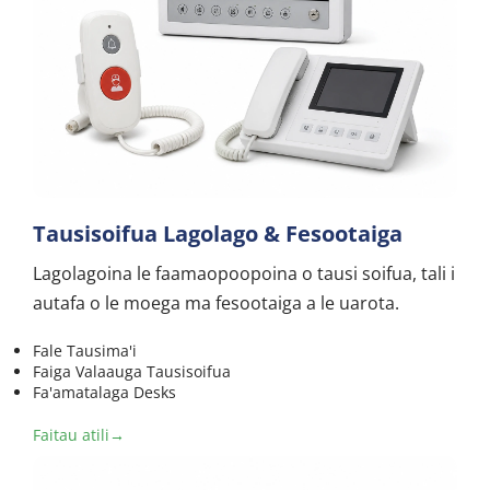
Tausisoifua Lagolago & Fesootaiga
Lagolagoina le faamaopoopoina o tausi soifua, tali i 
autafa o le moega ma fesootaiga a le uarota.
Fale Tausima'i
Faiga Valaauga Tausisoifua
Fa'amatalaga Desks
Faitau atili→