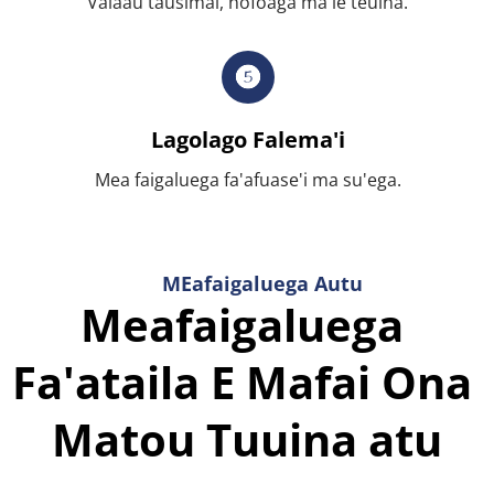
Valaau tausimai, nofoaga ma le teuina.
Lagolago Falema'i
Mea faigaluega fa'afuase'i ma su'ega.
MEafaigaluega Autu
Meafaigaluega 
Fa'ataila E Mafai Ona 
Matou Tuuina atu