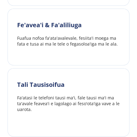
Fe'avea'i & Fa'aliliuga
Fuafua nofoa fa'ata'avalevale, fesiita'i moega ma 
fata e tusa ai ma le tele o fegasoloa'iga ma le ala.
Tali Tausisoifua
Fa'atasi le telefoni tausi ma'i, fale tausi ma'i ma 
ta'avale feavea'i e lagolago ai feso'ota'iga vave a le 
uarota.