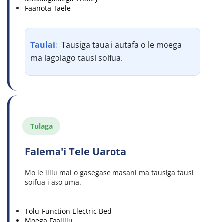
Faanota Taele
Taulai: 
 Tausiga taua i autafa o le moega 
ma lagolago tausi soifua.
Tulaga
Falema'i Tele Uarota
Mo le liliu mai o gasegase masani ma tausiga tausi 
soifua i aso uma.
Tolu-Function Electric Bed
Moega Faaliliu