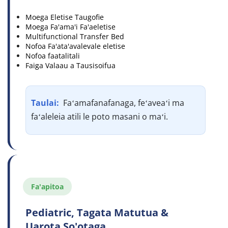
Moega Eletise Taugofie
Moega Fa'ama'i Fa'aeletise
Multifunctional Transfer Bed
Nofoa Fa'ata'avalevale eletise
Nofoa faatalitali
Faiga Valaau a Tausisoifua
Taulai: 
 Faʻamafanafanaga, feʻaveaʻi ma 
faʻaleleia atili le poto masani o maʻi.
Fa'apitoa
Pediatric, Tagata Matutua & 
Uarota So'otaga