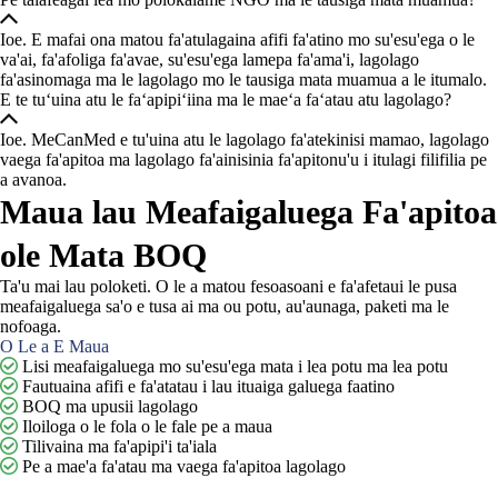
Ioe. E mafai ona matou fa'atulagaina afifi fa'atino mo su'esu'ega o le
va'ai, fa'afoliga fa'avae, su'esu'ega lamepa fa'ama'i, lagolago
fa'asinomaga ma le lagolago mo le tausiga mata muamua a le itumalo.
E te tuʻuina atu le faʻapipiʻiina ma le maeʻa faʻatau atu lagolago?
Ioe. MeCanMed e tu'uina atu le lagolago fa'atekinisi mamao, lagolago
vaega fa'apitoa ma lagolago fa'ainisinia fa'apitonu'u i itulagi filifilia pe
a avanoa.
Maua lau Meafaigaluega Fa'apitoa
ole Mata BOQ
Ta'u mai lau poloketi. O le a matou fesoasoani e fa'afetaui le pusa
meafaigaluega sa'o e tusa ai ma ou potu, au'aunaga, paketi ma le
nofoaga.
O Le a E Maua

Lisi meafaigaluega mo su'esu'ega mata i lea potu ma lea potu

Fautuaina afifi e fa'atatau i lau ituaiga galuega faatino

BOQ ma upusii lagolago

Iloiloga o le fola o le fale pe a maua

Tilivaina ma fa'apipi'i ta'iala

Pe a mae'a fa'atau ma vaega fa'apitoa lagolago