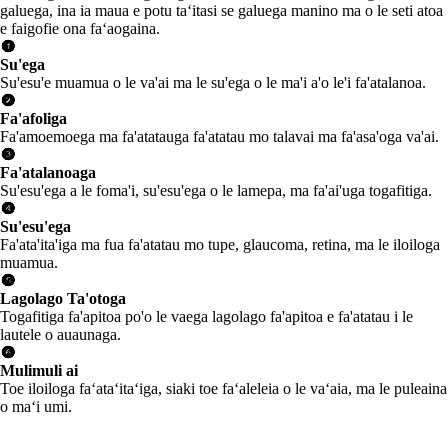
galuega, ina ia maua e potu taʻitasi se galuega manino ma o le seti atoa
e faigofie ona faʻaogaina.
Su'ega
Su'esu'e muamua o le va'ai ma le su'ega o le ma'i a'o le'i fa'atalanoa.
Fa'afoliga
Fa'amoemoega ma fa'atatauga fa'atatau mo talavai ma fa'asa'oga va'ai.
Fa'atalanoaga
Su'esu'ega a le foma'i, su'esu'ega o le lamepa, ma fa'ai'uga togafitiga.
Su'esu'ega
Fa'ata'ita'iga ma fua fa'atatau mo tupe, glaucoma, retina, ma le iloiloga
muamua.
Lagolago Ta'otoga
Togafitiga fa'apitoa po'o le vaega lagolago fa'apitoa e fa'atatau i le
lautele o auaunaga.
Mulimuli ai
Toe iloiloga faʻataʻitaʻiga, siaki toe faʻaleleia o le vaʻaia, ma le puleaina
o maʻi umi.