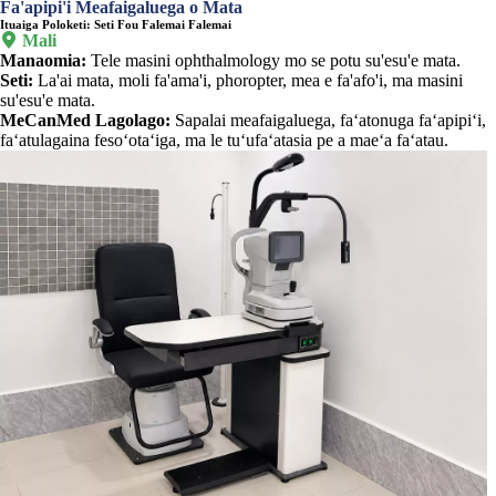
Fa'apipi'i Meafaigaluega o Mata
Ituaiga Poloketi: Seti Fou Falemai Falemai

Mali
Manaomia:
Tele masini ophthalmology mo se potu su'esu'e mata.
Seti:
La'ai mata, moli fa'ama'i, phoropter, mea e fa'afo'i, ma masini
su'esu'e mata.
MeCanMed Lagolago:
Sapalai meafaigaluega, faʻatonuga faʻapipiʻi,
faʻatulagaina fesoʻotaʻiga, ma le tuʻufaʻatasia pe a maeʻa faʻatau.