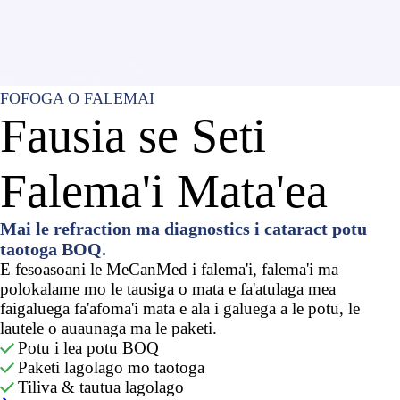
FOFOGA O FALEMAI
Fausia se Seti
Falema'i Mata'ea
Mai le refraction ma diagnostics i cataract potu
taotoga BOQ.
E fesoasoani le MeCanMed i falema'i, falema'i ma
polokalame mo le tausiga o mata e fa'atulaga mea
faigaluega fa'afoma'i mata e ala i galuega a le potu, le
lautele o auaunaga ma le paketi.
Potu i lea potu BOQ

Paketi lagolago mo taotoga

Tiliva & tautua lagolago
