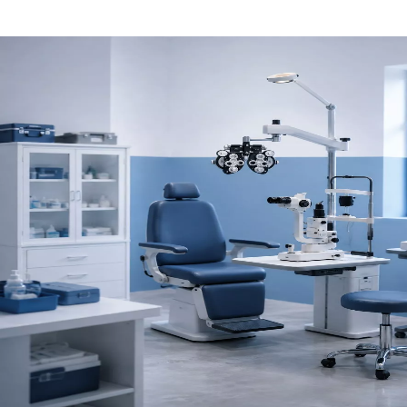
Ta'iala fa'apitoa mamao
Talanoa i Faiga Fa'alotoifale Manaomia