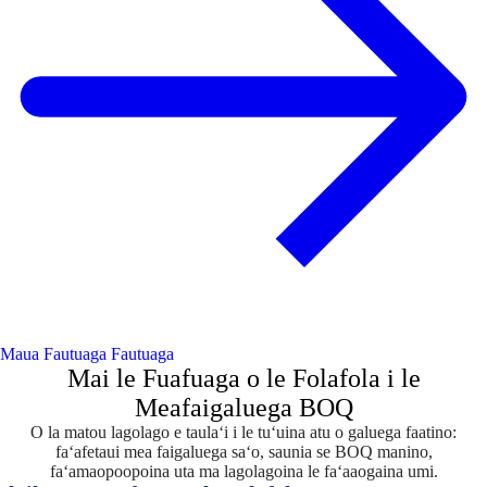
Maua Fautuaga Fautuaga
Mai le Fuafuaga o le Folafola i le
Meafaigaluega BOQ
O la matou lagolago e taulaʻi i le tuʻuina atu o galuega faatino:
faʻafetaui mea faigaluega saʻo, saunia se BOQ manino,
faʻamaopoopoina uta ma lagolagoina le faʻaaogaina umi.