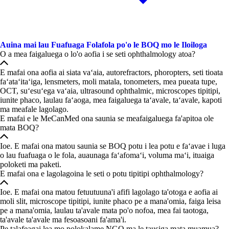
Auina mai lau Fuafuaga Folafola po'o le BOQ mo le Iloiloga
O a mea faigaluega o lo'o aofia i se seti ophthalmology atoa?
E mafai ona aofia ai siata vaʻaia, autorefractors, phoropters, seti tioata
faʻataʻitaʻiga, lensmeters, moli matala, tonometers, mea pueata tupe,
OCT, suʻesuʻega vaʻaia, ultrasound ophthalmic, microscopes tipitipi,
iunite phaco, laulau faʻaoga, mea faigaluega taʻavale, taʻavale, kapoti
ma meafale lagolago.
E mafai e le MeCanMed ona saunia se meafaigaluega fa'apitoa ole
mata BOQ?
Ioe. E mafai ona matou saunia se BOQ potu i lea potu e faʻavae i luga
o lau fuafuaga o le fola, auaunaga faʻafomaʻi, voluma maʻi, ituaiga
poloketi ma paketi.
E mafai ona e lagolagoina le seti o potu tipitipi ophthalmology?
Ioe. E mafai ona matou fetuutuuna'i afifi lagolago ta'otoga e aofia ai
moli slit, microscope tipitipi, iunite phaco pe a mana'omia, faiga leisa
pe a mana'omia, laulau ta'avale mata po'o nofoa, mea fai taotoga,
ta'avale ta'avale ma fesoasoani fa'ama'i.
Pe talafeagai lea mo polokalame NGO ma le tausiga mata muamua?