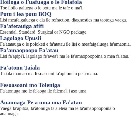
Iloiloga o Fuafuaga o le Folafola
Toe iloilo galuega o le potu ma le tafe o ma'i.
Potu i lea potu BOQ
Lisi meafaigaluega e ala ile refraction, diagnostics ma taotoga vaega.
Fa'afetauiga afifi
Essential, Standard, Surgical or NGO package.
Lagolago Upusii
Fa'atatauga o le poloketi e fa'atatau ile lisi o meafaigaluega fa'amaonia.
Fa'amaopoopo Fa'atau
Lisi fa'apipi'i, lagolago fe'avea'i ma le fa'amaopoopoina o mea fa'atau.
Fa'atonu Taiala
Ta'iala mamao ma fesoasoani fa'apitonu'u pe a maua.
Fesoasoani mo Toleniga
Fa'atonuga mo le fa'aoga ile falema'i i aso uma.
Auaunaga Pe a uma ona Fa'atau
Vaega fa'apitoa, fa'atonuga fa'aleleia ma le fa'amaopoopoina o
auaunaga.