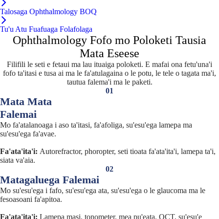
Talosaga Ophthalmology BOQ
Tu'u Atu Fuafuaga Folafolaga
Ophthalmology Fofo mo Poloketi Tausia
Mata Eseese
Filifili le seti e fetaui ma lau ituaiga poloketi. E mafai ona fetu'una'i
fofo ta'itasi e tusa ai ma le fa'atulagaina o le potu, le tele o tagata ma'i,
tautua falema'i ma le paketi.
01
Mata Mata
Falemai
Mo fa'atalanoaga i aso ta'itasi, fa'afoliga, su'esu'ega lamepa ma
su'esu'ega fa'avae.
Fa'ata'ita'i:
Autorefractor, phoropter, seti tioata fa'ata'ita'i, lamepa ta'i,
siata va'aia.
02
Matagaluega Falemai
Mo su'esu'ega i fafo, su'esu'ega ata, su'esu'ega o le glaucoma ma le
fesoasoani fa'apitoa.
Fa'ata'ita'i:
Lamepa masi, tonometer, mea pu'eata, OCT, su'esu'e