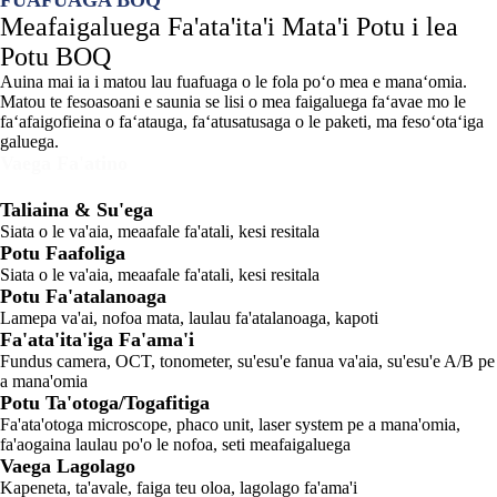
FUAFUAGA BOQ
Meafaigaluega Fa'ata'ita'i Mata'i Potu i lea
Potu BOQ
Auina mai ia i matou lau fuafuaga o le fola poʻo mea e manaʻomia.
Matou te fesoasoani e saunia se lisi o mea faigaluega faʻavae mo le
faʻafaigofieina o faʻatauga, faʻatusatusaga o le paketi, ma fesoʻotaʻiga
galuega.
Vaega Fa'atino
Meafaigaluega Autu
Taliaina & Su'ega
Siata o le va'aia, meaafale fa'atali, kesi resitala
Potu Faafoliga
Siata o le va'aia, meaafale fa'atali, kesi resitala
Potu Fa'atalanoaga
Lamepa va'ai, nofoa mata, laulau fa'atalanoaga, kapoti
Fa'ata'ita'iga Fa'ama'i
Fundus camera, OCT, tonometer, su'esu'e fanua va'aia, su'esu'e A/B pe
a mana'omia
Potu Ta'otoga/Togafitiga
Fa'ata'otoga microscope, phaco unit, laser system pe a mana'omia,
fa'aogaina laulau po'o le nofoa, seti meafaigaluega
Vaega Lagolago
Kapeneta, ta'avale, faiga teu oloa, lagolago fa'ama'i