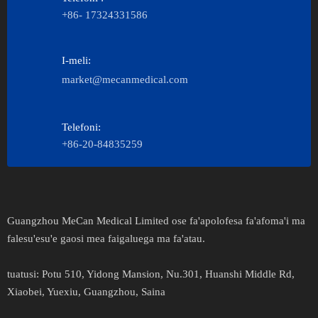
+86- 17324331586
I-meli:
market@mecanmedical.com
Telefoni:
+86-20-84835259
Guangzhou MeCan Medical Limited ose fa'apolofesa fa'afoma'i ma
falesu'esu'e gaosi mea faigaluega ma fa'atau.​​​​​​​
tuatusi​​​​​:
Potu 510, Yidong Mansion, Nu.301, Huanshi Middle Rd,
Xiaobei, Yuexiu, Guangzhou, Saina