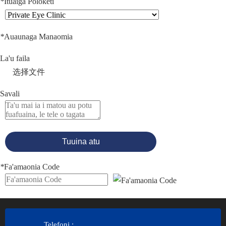
*
Ituaiga Poloketi
*
Auaunaga Manaomia
La'u faila
选择文件
Savali
Tuuina atu
*
Fa'amaonia Code
Telefoni
: