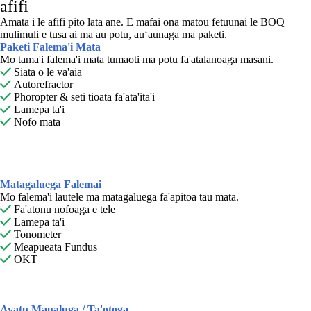
afifi
Amata i le afifi pito lata ane. E mafai ona matou fetuunai le BOQ
mulimuli e tusa ai ma au potu, auʻaunaga ma paketi.
Paketi Falema'i Mata
Mo tama'i falema'i mata tumaoti ma potu fa'atalanoaga masani.

Siata o le va'aia

Autorefractor

Phoropter & seti tioata fa'ata'ita'i

Lamepa ta'i

Nofo mata
Matagaluega Falemai
Mo falema'i lautele ma matagaluega fa'apitoa tau mata.

Fa'atonu nofoaga e tele

Lamepa ta'i

Tonometer

Meapueata Fundus

OKT
Avatu Maualuga / Ta'otoga