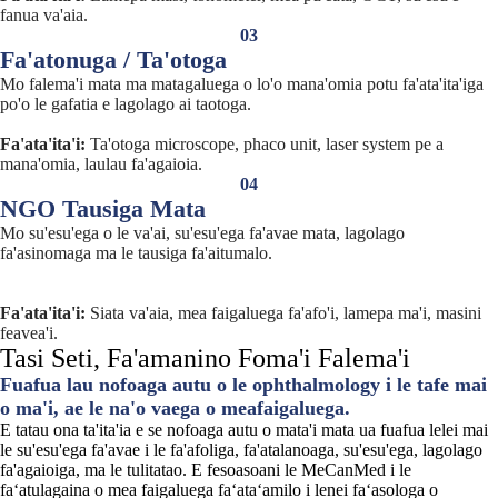
fanua va'aia.
03
Fa'atonuga / Ta'otoga
Mo falema'i mata ma matagaluega o lo'o mana'omia potu fa'ata'ita'iga
po'o le gafatia e lagolago ai taotoga.
Fa'ata'ita'i:
Ta'otoga microscope, phaco unit, laser system pe a
mana'omia, laulau fa'agaioia.
04
NGO Tausiga Mata
Mo su'esu'ega o le va'ai, su'esu'ega fa'avae mata, lagolago
fa'asinomaga ma le tausiga fa'aitumalo.
Fa'ata'ita'i:
Siata va'aia, mea faigaluega fa'afo'i, lamepa ma'i, masini
feavea'i.
Tasi Seti, Fa'amanino Foma'i Falema'i
Fuafua lau nofoaga autu o le ophthalmology i le tafe mai
o ma'i, ae le na'o vaega o meafaigaluega.
E tatau ona ta'ita'ia e se nofoaga autu o mata'i mata ua fuafua lelei mai
le su'esu'ega fa'avae i le fa'afoliga, fa'atalanoaga, su'esu'ega, lagolago
fa'agaioiga, ma le tulitatao. E fesoasoani le MeCanMed i le
faʻatulagaina o mea faigaluega faʻataʻamilo i lenei faʻasologa o