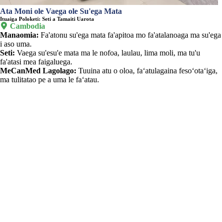
Ata Moni ole Vaega ole Su'ega Mata
Ituaiga Poloketi: Seti a Tamaiti Uarota

Cambodia
Manaomia:
Fa'atonu su'ega mata fa'apitoa mo fa'atalanoaga ma su'ega
i aso uma.
Seti:
Vaega su'esu'e mata ma le nofoa, laulau, lima moli, ma tu'u
fa'atasi mea faigaluega.
MeCanMed Lagolago:
Tuuina atu o oloa, faʻatulagaina fesoʻotaʻiga,
ma tulitatao pe a uma le faʻatau.
FUAFUAGA MAKETI FA'ATAUINA
Meafaigaluega Fa'ata'ita'i Fa'ata'ita'i Mata mo
Aferika, Asia i Sautesasae ma Maketi
Fa'atupu
O galuega fa'atino mo le tausiga o mata i maketi o lo'o tula'i mai e
masani ona mana'omia mea faigaluega e umi, faigofie ona fa'agaioi,
fa'atino e fa'atumauina ma talafeagai mo le fa'aoga ile falema'i i aso
uma.
Fa'atonuga fa'aaoga i aso uma
Meafale falema'i faigofie-mama
Paketi fa'atatau tupe fetu'una'i
Fuafuaga o vaega fa'apitoa
Fesoasoani fa'ainisinia fa'apitonu'u filifilia