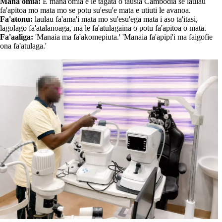
Mana'omia:
E mana'omia e le tagata o tausia Cambodia se laulau
fa'apitoa mo mata mo se potu su'esu'e mata e utiuti le avanoa.
Fa'atonu:
laulau fa'ama'i mata mo su'esu'ega mata i aso ta'itasi,
lagolago fa'atalanoaga, ma le fa'atulagaina o potu fa'apitoa o mata.
Fa'aaliga:
'Manaia ma fa'akomepiuta.' 'Manaia fa'apipi'i ma faigofie
ona fa'atulaga.'