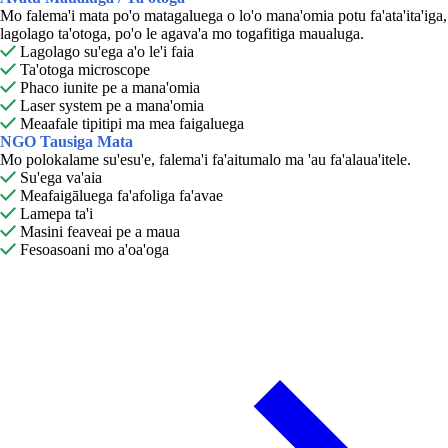
Mo falema'i mata po'o matagaluega o lo'o mana'omia potu fa'ata'ita'iga,
lagolago ta'otoga, po'o le agava'a mo togafitiga maualuga.

Lagolago su'ega a'o le'i faia

Ta'otoga microscope

Phaco iunite pe a mana'omia

Laser system pe a mana'omia

Meaafale tipitipi ma mea faigaluega
NGO Tausiga Mata
Mo polokalame su'esu'e, falema'i fa'aitumalo ma 'au fa'alaua'itele.

Su'ega va'aia

Meafaigāluega fa'afoliga fa'avae

Lamepa ta'i

Masini feaveai pe a maua

Fesoasoani mo a'oa'oga