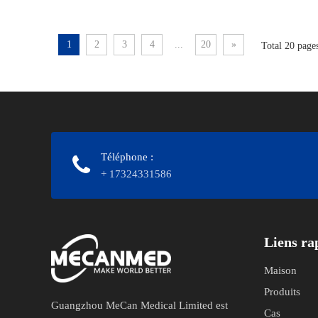
1
2
3
4
...
20
»
Total 20 pages
Téléphone
:
+ 17324331586
Liens rapides
Maison
Produits
Guangzhou MeCan Medical Limited est
Cas