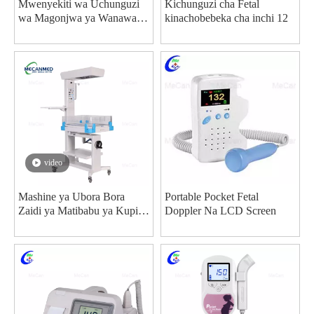
Mwenyekiti wa Uchunguzi
Kichunguzi cha Fetal
wa Magonjwa ya Wanawake
kinachobebeka cha inchi 12
kwa Jumla, Jedwali la
Uchunguzi wa Magonjwa ya
Wanawake kwa bei nzuri -
MeCan Medical
video
Mashine ya Ubora Bora
Portable Pocket Fetal
Zaidi ya Matibabu ya Kupiga
Doppler Na LCD Screen
Picha kwa Watoto wachanga,
Kiwanda cha Simu cha
Mkono cha Wasambazaji wa
Watoto wachanga chenye
joto zaidi