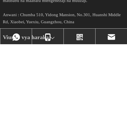
matibabu na maabara mtengenezaji na muuzaji.
Anwani :
Chumba 510, Yidong Mansion, No.301, Huanshi Middle
Rd, Xiaobei, Yuexiu, Guangzhou, China
Viungo vya haraka
Habari
Jarida
+86- 17324331586
Viber yetu
market@mecanme
Pata masasisho na matoleo mapya.
sawa
+86-
17324331586