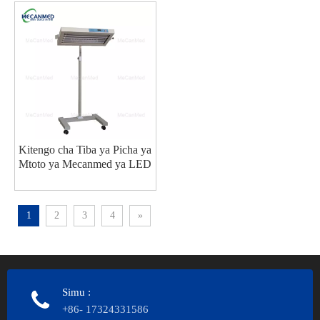
Kitengo cha Tiba ya Picha ya
Mtoto ya Mecanmed ya LED
1
2
3
4
»
Simu
:
+86- 17324331586