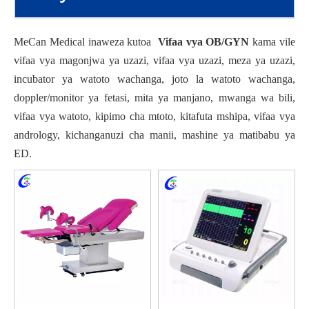
MeCan Medical inaweza kutoa
Vifaa vya OB/GYN
kama vile
vifaa vya magonjwa ya uzazi, vifaa vya uzazi, meza ya uzazi,
incubator ya watoto wachanga, joto la watoto wachanga,
doppler/monitor ya fetasi, mita ya manjano, mwanga wa bili,
vifaa vya watoto, kipimo cha mtoto, kitafuta mshipa, vifaa vya
andrology, kichanganuzi cha manii, mashine ya matibabu ya
ED.