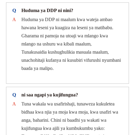
Q
Huduma ya DDP ni nini?
A
Huduma ya DDP ni maalum kwa wateja ambao
hawana leseni ya kuagiza na leseni ya matibabu.
Gharama ni pamoja na utoaji wa mlango kwa
mlango na ushuru wa kibali maalum,
Tunakusaidia kushughulikia masuala maalum,
unachohitaji kufanya ni kusubiri vifurushi nyumbani
baada ya malipo.
Q
ni saa ngapi ya kujifungua?
A
Tuna wakala wa usafirishaji, tunaweza kukuletea
bidhaa kwa njia ya moja kwa moja, kwa usafiri wa
anga, baharini. Chini ni baadhi ya wakati wa
kujifungua kwa ajili ya kumbukumbu yako: