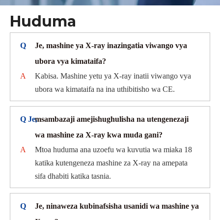
Huduma
Q
Je, mashine ya X-ray inazingatia viwango vya
ubora vya kimataifa?
A
Kabisa. Mashine yetu ya X-ray inatii viwango vya
ubora wa kimataifa na ina uthibitisho wa CE.
Q Je,
msambazaji amejishughulisha na utengenezaji
wa mashine za X-ray kwa muda gani?
A
Mtoa huduma ana uzoefu wa kuvutia wa miaka 18
katika kutengeneza mashine za X-ray na amepata
sifa dhabiti katika tasnia.
Q
Je, ninaweza kubinafsisha usanidi wa mashine ya