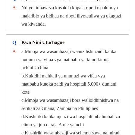
A
Ndiyo, tunaweza kusaidia kupata ripoti maalum ya
majaribio ya bidhaa na ripoti iliyoteuliwa ya ukaguzi
wa kiwanda.
Q
Kwa Nini Utuchague
A
a.Mmoja wa wasambazaji waanzilishi zaidi katika
huduma ya vifaa vya matibabu ya kituo kimoja
nchini Uchina
b.Kukidhi mahitaji ya ununuzi wa vifaa vya
matibabu kutoka zaidi ya hospitali 5,000+ duniani
kote
c.Mmoja wa wasambazaji bora walioidhinishwa na
serikali za Ghana, Zambia na Phillipines
d.Kushiriki katika ujenzi wa hospitali mbalimbali za
elimu ya juu daraja A nje ya nchi
e.Kushiriki wasambazaji wa sehemu sawa na miradi