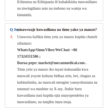
Kifaransa na Kihispania ili kuhakikisha mawasiliano
na mwingiliano usio na mshono na wateja wa
kimataifa.
Q Je,
ninawezaje kuwasiliana na timu yako ya mauzo?
A
Unaweza kufikia timu yetu ya mauzo kupitia chaneli
zifuatazo:
WhatsApp/Simu/Viber/WeChat: +86
17324331586 ;
Barua pepe: market@mecanmedical.com .
Timu yetu ya mauzo iko tayari kukusaidia kwa
maswali yoyote kuhusu bidhaa zetu, bei, chaguo za
kubinafsisha, au maswali mengine yanayohusiana na
ununuzi wa mashine za X-ray. Jisikie huru
kuwasiliana nasi kupitia njia unayopendelea ya
mawasiliano, na tutajibu mara moja.