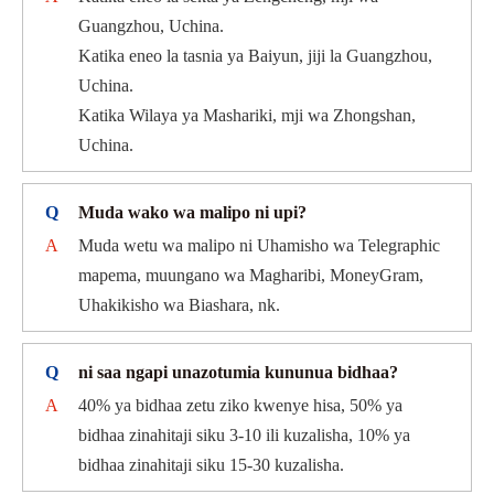
Guangzhou, Uchina.
Katika eneo la tasnia ya Baiyun, jiji la Guangzhou,
Uchina.
Katika Wilaya ya Mashariki, mji wa Zhongshan,
Uchina.
Q
Muda wako wa malipo ni upi?
A
Muda wetu wa malipo ni Uhamisho wa Telegraphic
mapema, muungano wa Magharibi, MoneyGram,
Uhakikisho wa Biashara, nk.
Q
ni saa ngapi unazotumia kununua bidhaa?
A
40% ya bidhaa zetu ziko kwenye hisa, 50% ya
bidhaa zinahitaji siku 3-10 ili kuzalisha, 10% ya
bidhaa zinahitaji siku 15-30 kuzalisha.