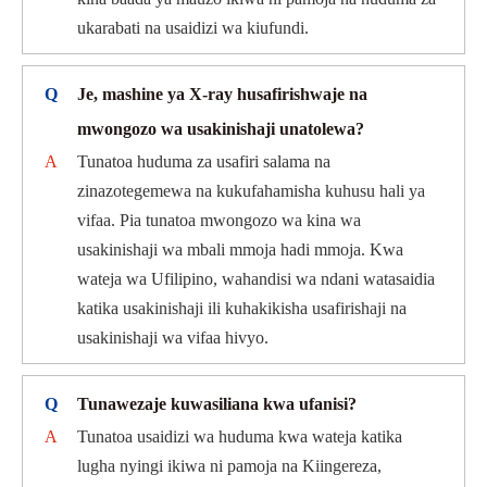
ukarabati na usaidizi wa kiufundi.
Q
Je, mashine ya X-ray husafirishwaje na
mwongozo wa usakinishaji unatolewa?
A
Tunatoa huduma za usafiri salama na
zinazotegemewa na kukufahamisha kuhusu hali ya
vifaa. Pia tunatoa mwongozo wa kina wa
usakinishaji wa mbali mmoja hadi mmoja. Kwa
wateja wa Ufilipino, wahandisi wa ndani watasaidia
katika usakinishaji ili kuhakikisha usafirishaji na
usakinishaji wa vifaa hivyo.
Q
Tunawezaje kuwasiliana kwa ufanisi?
A
Tunatoa usaidizi wa huduma kwa wateja katika
lugha nyingi ikiwa ni pamoja na Kiingereza,