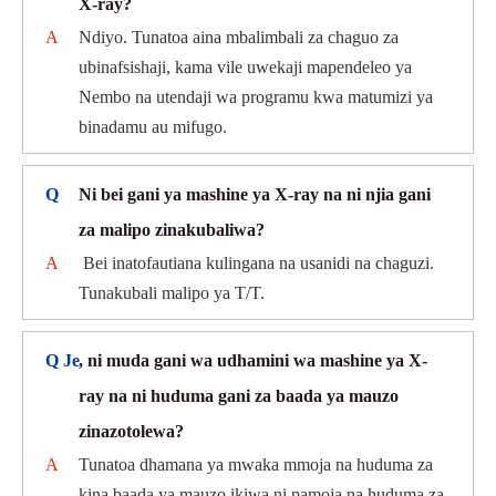
X-ray?
A
Ndiyo. Tunatoa aina mbalimbali za chaguo za
ubinafsishaji, kama vile uwekaji mapendeleo ya
Nembo na utendaji wa programu kwa matumizi ya
binadamu au mifugo.
Q
Ni bei gani ya mashine ya X-ray na ni njia gani
za malipo zinakubaliwa?
A
Bei inatofautiana kulingana na usanidi na chaguzi.
Tunakubali malipo ya T/T.
Q Je
, ni muda gani wa udhamini wa mashine ya X-
ray na ni huduma gani za baada ya mauzo
zinazotolewa?
A
Tunatoa dhamana ya mwaka mmoja na huduma za
kina baada ya mauzo ikiwa ni pamoja na huduma za