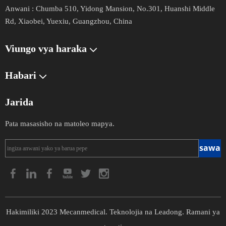
Anwani :
Chumba 510, Yidong Mansion, No.301, Huanshi Middle
Rd, Xiaobei, Yuexiu, Guangzhou, China
Viungo vya haraka
Habari
Jarida
Pata masasisho na matoleo mapya.
sawa
Hakimiliki
2023
Mecanmedical. Teknolojia na
Leadong
.
Ramani ya