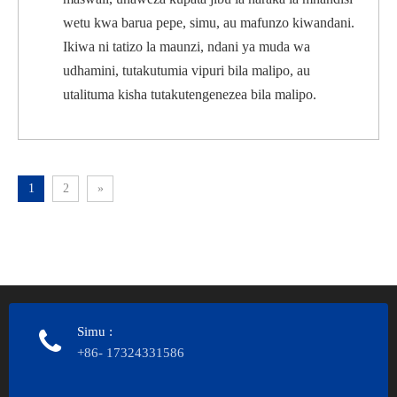
wetu kwa barua pepe, simu, au mafunzo kiwandani.
Ikiwa ni tatizo la maunzi, ndani ya muda wa
udhamini, tutakutumia vipuri bila malipo, au
utalituma kisha tutakutengenezea bila malipo.
1
2
»
WASILIANA NASI
Simu
:
+86- 17324331586