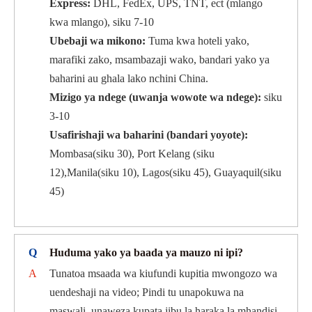
Express:
DHL, FedEx, UPS, TNT, ect (mlango
kwa mlango), siku 7-10
Ubebaji wa mikono:
Tuma kwa hoteli yako,
marafiki zako, msambazaji wako, bandari yako ya
baharini au ghala lako nchini China.
Mizigo ya ndege (uwanja wowote wa ndege):
siku
3-10
Usafirishaji wa baharini (bandari yoyote):
Mombasa(siku 30), Port Kelang (siku
12),Manila(siku 10), Lagos(siku 45), Guayaquil(siku
45)
Q
Huduma yako ya baada ya mauzo ni ipi?
A
Tunatoa msaada wa kiufundi kupitia mwongozo wa
uendeshaji na video; Pindi tu unapokuwa na
maswali, unaweza kupata jibu la haraka la mhandisi