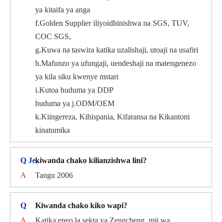
ya kitaifa ya anga
f.Golden Supplier iliyoidhinishwa na SGS, TUV,
COC SGS,
g.Kuwa na taswira katika uzalishaji, utoaji na usafiri
h.Mafunzo ya ufungaji, uendeshaji na matengenezo
ya kila siku kwenye mstari
i.Kutoa huduma ya DDP
huduma ya j.ODM/OEM
k.Kiingereza, Kihispania, Kifaransa na Kikantoni
kinatumika
Q Je,
kiwanda chako kilianzishwa lini?
A
Tangu 2006
Q
Kiwanda chako kiko wapi?
A
Katika eneo la sekta ya Zengcheng, mji wa