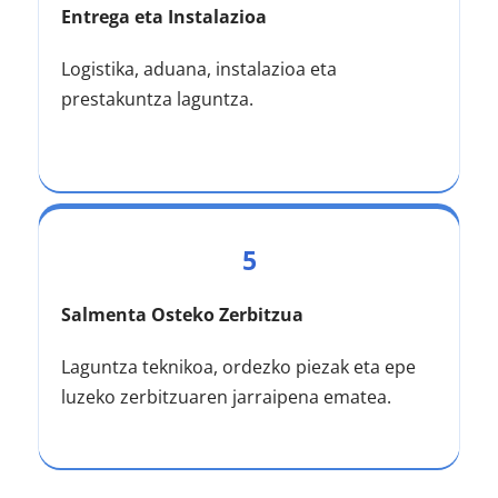
Entrega eta Instalazioa
Logistika, aduana, instalazioa eta 
prestakuntza laguntza.
5
Salmenta Osteko Zerbitzua
Laguntza teknikoa, ordezko piezak eta epe 
luzeko zerbitzuaren jarraipena ematea.