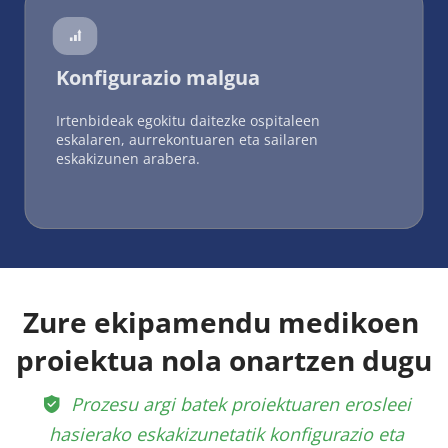
 
Konfigurazio malgua
Irtenbideak egokitu daitezke ospitaleen 
eskalaren, aurrekontuaren eta sailaren 
eskakizunen arabera.
Zure ekipamendu medikoen 
proiektua nola onartzen dugu
 Prozesu argi batek proiektuaren erosleei 
 
hasierako eskakizunetatik konfigurazio eta 