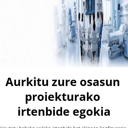
Aurkitu zure osasun 
proiekturako 
irtenbide egokia