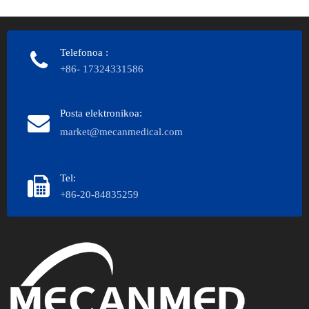
Telefonoa
:
+86- 17324331586
Posta elektronikoa:
market@mecanmedical.com
Tel:
+86-20-84835259