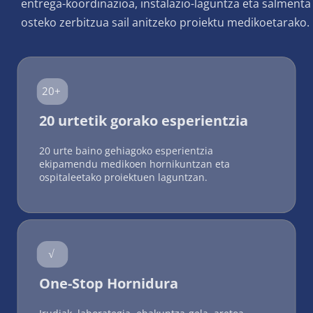
entrega-koordinazioa, instalazio-laguntza eta salmenta 
osteko zerbitzua sail anitzeko proiektu medikoetarako.
20+
20 urtetik gorako esperientzia
20 urte baino gehiagoko esperientzia 
ekipamendu medikoen hornikuntzan eta 
ospitaleetako proiektuen laguntzan.
√
One-Stop Hornidura