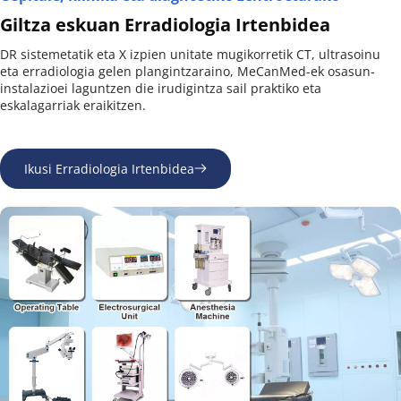
Giltza eskuan Erradiologia Irtenbidea
DR sistemetatik eta X izpien unitate mugikorretik CT, ultrasoinu 
eta erradiologia gelen plangintzaraino, MeCanMed-ek osasun-
instalazioei laguntzen die irudigintza sail praktiko eta 
eskalagarriak eraikitzen.
Ikusi Erradiologia Irtenbidea