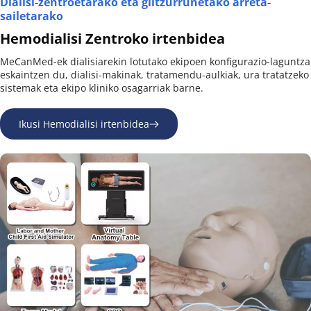
Dialisi-zentroetarako eta giltzurrunetako arreta-
sailetarako
Hemodialisi Zentroko irtenbidea
MeCanMed-ek dialisiarekin lotutako ekipoen konfigurazio-laguntza 
eskaintzen du, dialisi-makinak, tratamendu-aulkiak, ura tratatzeko 
sistemak eta ekipo kliniko osagarriak barne.
Ikusi Hemodialisi irtenbidea