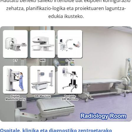
Hautatu beheko saileko irtenbide bat ekipoen konfigurazio 
zehatza, planifikazio-logika eta proiektuaren laguntza-
edukia ikusteko.
Ospitale, klinika eta diagnostiko zentroetarako