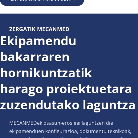
ZERGATIK MECANMED
Ekipamendu 
bakarraren 
hornikuntzatik 
harago proiektuetara 
zuzendutako laguntza
MECANMEDek osasun-erosleei laguntzen die 
ekipamenduen konfigurazioa, dokumentu teknikoak, 