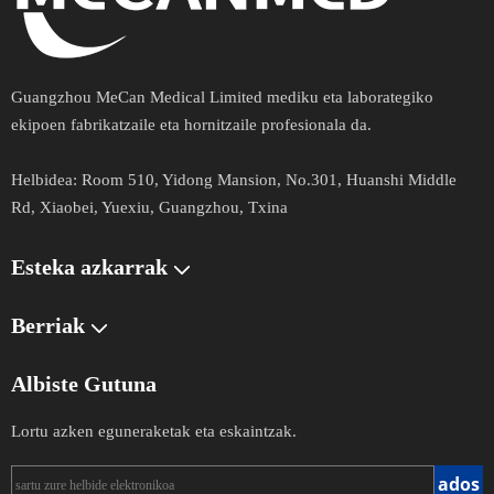
Guangzhou MeCan Medical Limited mediku eta laborategiko
ekipoen fabrikatzaile eta hornitzaile profesionala da.​​​​​
Helbidea:
Room 510, Yidong Mansion, No.301, Huanshi Middle
Rd, Xiaobei, Yuexiu, Guangzhou, Txina
Esteka azkarrak
Berriak
Albiste Gutuna
Lortu azken eguneraketak eta eskaintzak.
ados