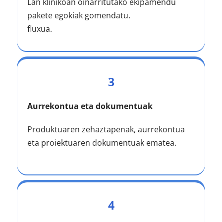
Lan klinikoan oinarritutako ekipamendu 
pakete egokiak gomendatu.
fluxua.
3
Aurrekontua eta dokumentuak
Produktuaren zehaztapenak, aurrekontua 
eta proiektuaren dokumentuak ematea.
4