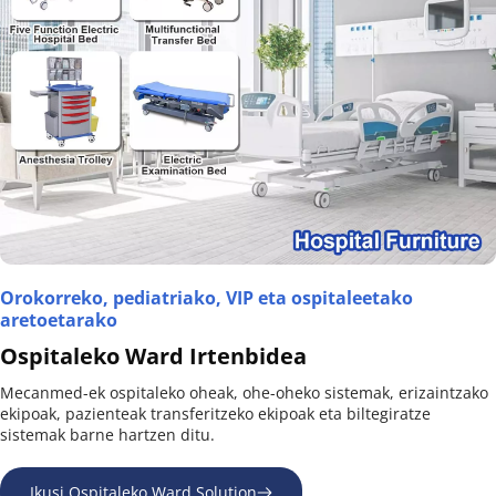
Orokorreko, pediatriako, VIP eta ospitaleetako 
aretoetarako
Ospitaleko Ward Irtenbidea
Mecanmed-ek ospitaleko oheak, ohe-oheko sistemak, erizaintzako 
ekipoak, pazienteak transferitzeko ekipoak eta biltegiratze 
sistemak barne hartzen ditu.
Ikusi Ospitaleko Ward Solution