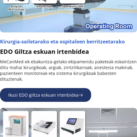
Kirurgia-sailetarako eta ospitaleen berritzeetarako
EDO Giltza eskuan irtenbidea
MeCanMed-ek ebakuntza-gelako ekipamendu paketeak eskaintzen 
ditu mahai kirurgikoak, argiak, zintzilikarioak, anestesia makinak, 
pazienteen monitoreak eta sistema kirurgikoak babesten 
dituztenak.
Ikusi EDO giltza eskuan irtenbidea