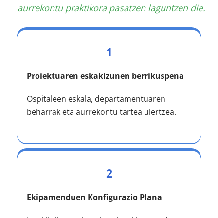
aurrekontu praktikora pasatzen laguntzen die.
1
Proiektuaren eskakizunen berrikuspena
Ospitaleen eskala, departamentuaren 
beharrak eta aurrekontu tartea ulertzea.
2
Ekipamenduen Konfigurazio Plana