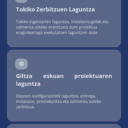
Tokiko Zerbitzuen Laguntza
Tokiko ingeniarien laguntza, instalazio-gidak eta 
salmenta osteko erantzuna zure proiektua 
eraginkorrago exekutatzen laguntzen dute.
 
Giltza eskuan proiektuaren 
laguntza
Ekipoen konfiguraziotik laguntza, entrega, 
instalazio, prestakuntza eta salmenta osteko 
zerbitzua.