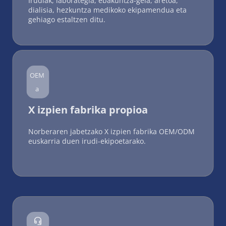
Irudiak, laborategia, ebakuntza-gela, aretoa, 
dialisia, hezkuntza medikoko ekipamendua eta 
gehiago estaltzen ditu.
OEM
a
X izpien fabrika propioa
Norberaren jabetzako X izpien fabrika OEM/ODM 
euskarria duen irudi-ekipoetarako.
