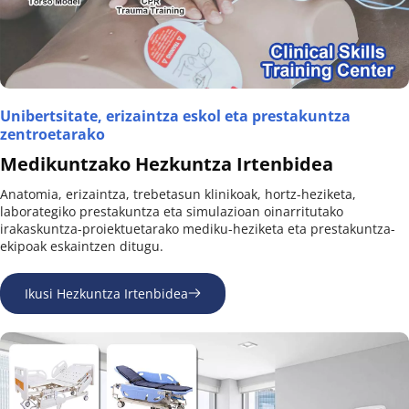
Unibertsitate, erizaintza eskol eta prestakuntza 
zentroetarako
Medikuntzako Hezkuntza Irtenbidea
Anatomia, erizaintza, trebetasun klinikoak, hortz-heziketa, 
laborategiko prestakuntza eta simulazioan oinarritutako 
irakaskuntza-proiektuetarako mediku-heziketa eta prestakuntza-
ekipoak eskaintzen ditugu.
Ikusi Hezkuntza Irtenbidea