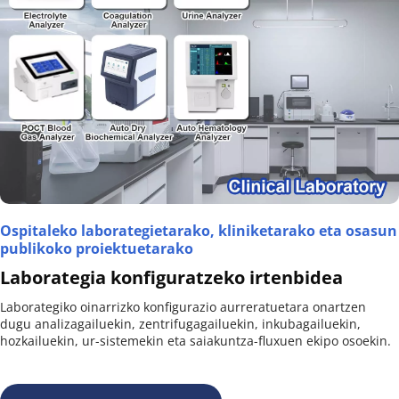
Ospitaleko laborategietarako, kliniketarako eta osasun 
publikoko proiektuetarako
Laborategia konfiguratzeko irtenbidea
Laborategiko oinarrizko konfigurazio aurreratuetara onartzen 
dugu analizagailuekin, zentrifugagailuekin, inkubagailuekin, 
hozkailuekin, ur-sistemekin eta saiakuntza-fluxuen ekipo osoekin.