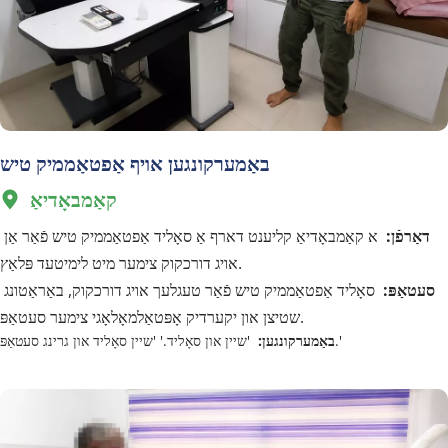
באַמערקונגען אויף אַפטאַממיק טיש
קאַמבאָדיאַ
  
דאַרפֿן:  
א קאַמבאָדיאַ קליענט דארף אַ סאָליד אַפטאַממיק טיש פֿאַר אַן 
אויג דורכקוק צימער מיט לימיטעד פּלאַץ.
סעטאַפּ:  
סאָליד אַפטאַממיק טיש פֿאַר טעגלעך אויג דורכקוק, באַראַטונג 
שטיצן און יקערדיק אָפּטאַלמאָלאָגי צימער סעטאַפּ.
'שיין און סאָליד.' 'שיין סאָליד און גרינג סעטאַפּ.'
באַמערקונגען:  