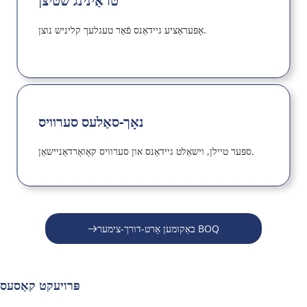
טראַינינג שטיצן
אָפּעראַציע גיידאַנס פֿאַר טעגלעך קליניש נוצן.
נאָך-סאַלעס סערוויס
ספּער טיילן, וישאַלט גיידאַנס און סערוויס קאָואָרדאַניישאַן.
באַקומען אָרט-דורך-צימער BOQ
פּרויעקט קאַסעס