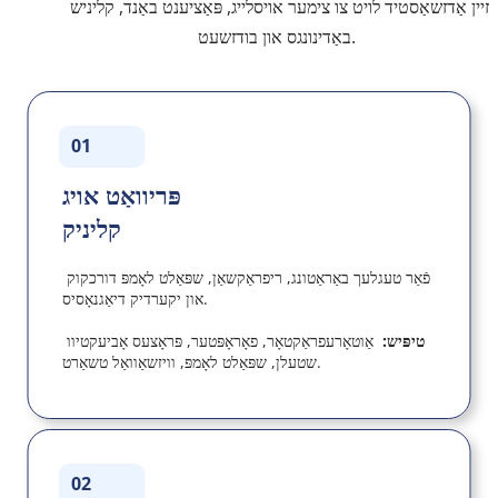
זיין אַדזשאַסטיד לויט צו צימער אויסלייג, פּאַציענט באַנד, קליניש 
באַדינונגס און בודזשעט.
01
פּריוואַט אויג 
קליניק
פֿאַר טעגלעך באַראַטונג, ריפראַקשאַן, שפּאַלט לאָמפּ דורכקוק 
און יקערדיק דיאַגנאָסיס.
טיפּיש:  
אַוטאָרעפראַקטאָר, פאָראָפּטער, פּראָצעס אָביעקטיוו 
שטעלן, שפּאַלט לאָמפּ, וויזשאַוואַל טשאַרט.
02