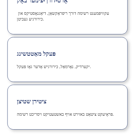
אָרט-דורך-צימער באָק
עקוויפּמענט רשימה דורך ריפראַקשאַן, דיאַגנאָסטיקס און 
כירורגיע געביטן.
פּעקל מאַטטשינג
יקערדיק, נאָרמאַל, כירורגיש אָדער גאָו פּעקל.
ציטירן שטיצן
פּראָיעקט ציטאַט באזירט אויף באשטעטיקט ויסריכט רשימה.