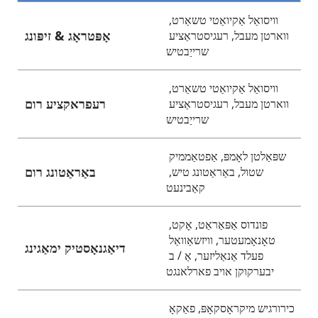
וויסואַל אַקיואַטי טשאַרט, 
אָפּטראָג & זיפּונג
ווארטן מעבל, רעגיסטראַציע 
שרייַבטיש
וויסואַל אַקיואַטי טשאַרט, 
רעפראקציע רום
ווארטן מעבל, רעגיסטראַציע 
שרייַבטיש
שפּאַלטן לאָמפּ, אַפטאַממיק 
באַראַטונג רום
שטול, באַראַטונג טיש, 
קאַבינעט
פונדוס אַפּאַראַט, אָקט, 
טאָנאָמעטער, וויזשאַוואַל 
דיאַגנאָסטיק ימאַגינג
פעלד אַנאַליזער, אַ / ב 
יבערקוקן אויב פארלאנגט
כירורגיש מיקראָסקאָפּ, פאַקאָ 