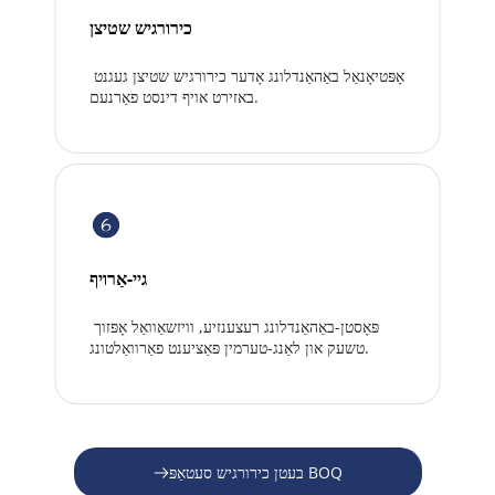
כירורגיש שטיצן
אָפּטיאָנאַל באַהאַנדלונג אָדער כירורגיש שטיצן געגנט 
באזירט אויף דינסט פאַרנעם.
גיי-אַרויף
פּאָסטן-באַהאַנדלונג רעצענזיע, וויזשאַוואַל אָפּזוך 
טשעק און לאַנג-טערמין פּאַציענט פאַרוואַלטונג.
בעטן כירורגיש סעטאַפּ BOQ