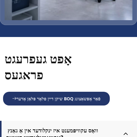
אָפט געפרעגט 
פראגעס
שיקן דיין פלאָר פּלאַן אָדער BOQ פֿאַר אָפּשאַצונג
וואָס עקוויפּמענט איז ינקלודעד אין אַ גאַנץ 