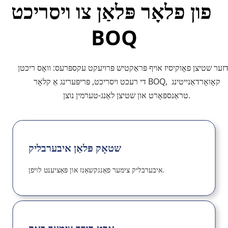
פון פלאָר פּלאַן צו ויסריכט 
BOQ
אונדזער שטיצן פאָוקיסיז אויף פּראַקטיש פּרויעקט עקספּרעס: וואָס ריכטן 
די רעכט ויסריכט, פּריפּערינג אַ קלאָר BOQ, קאָואָרדאַנייטינג 
טראַנספּאָרט און שטיצן לאַנג-טערמין נוצן.
שטאָק פּלאַן איבערבליק
איבערבליק צימער פאַנגקשאַנז און פּאַציענט לויפן.