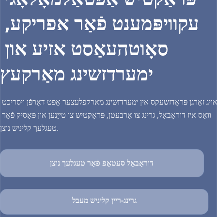
עקוויפּמענט פֿאַר אפריקע, 
סאָוטהעאַסט אזיע און 
ימערדזשינג מאַרקעץ
אויג זאָרגן פּראַדזשעקס אין ימערדזשינג מארקפלעצער אָפט דאַרפֿן ויסריכט 
וואָס איז דוראַבאַל, גרינג צו אַרבעטן, פּראַקטיש צו טייַנען און פּאַסיק פֿאַר 
טעגלעך קליניש נוצן.
דוראַבאַל סעטאַפּ פֿאַר טעגלעך נוצן
גרינג-ריין קליניש מעבל