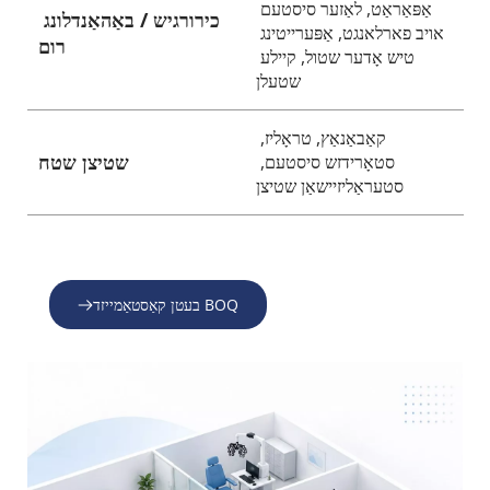
אַפּאַראַט, לאַזער סיסטעם 
כירורגיש / באַהאַנדלונג 
אויב פארלאנגט, אַפּערייטינג 
רום
טיש אָדער שטול, קיילע 
שטעלן
קאַבאַנאַץ, טראָליז, 
שטיצן שטח
סטאָרידזש סיסטעם, 
סטעראַליזיישאַן שטיצן
בעטן קאַסטאַמייזד BOQ