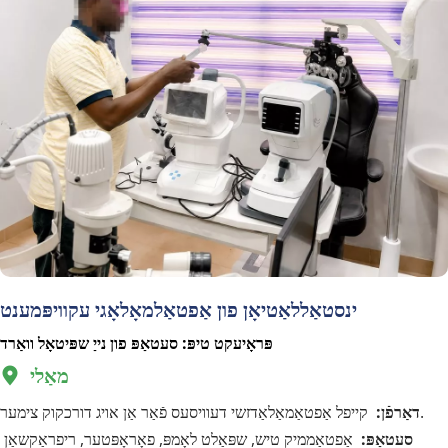
ינסטאַללאַטיאָן פון אַפטאַלמאָלאָגי עקוויפּמענט
פּראָיעקט טיפּ: סעטאַפּ פון נייַ שפּיטאָל וואַרד
מאַלי 
  
קייפל אַפטאַמאַלאַדזשי דעוויסעס פֿאַר אַן אויג דורכקוק צימער.
דאַרפֿן:  
סעטאַפּ:  
אַפטאַממיק טיש, שפּאַלט לאָמפּ, פאָראָפּטער, ריפראַקשאַן 