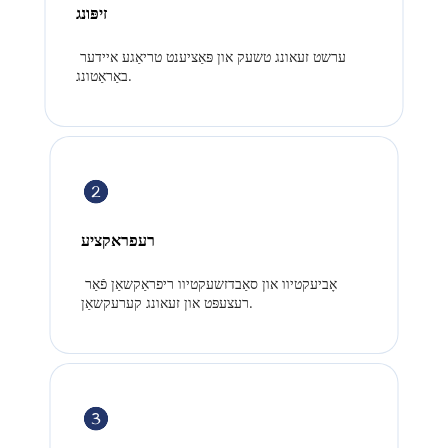
זיפּונג
ערשט זעאונג טשעק און פּאַציענט טריאַגע איידער 
באַראַטונג.
רעפראקציע
אָביעקטיוו און סאַבדזשעקטיוו ריפראַקשאַן פֿאַר 
רעצעפּט און זעאונג קערעקשאַן.