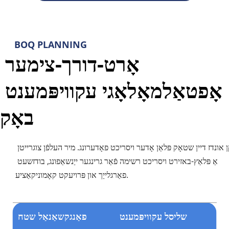
BOQ PLANNING
אָרט-דורך-צימער 
אָפטאַלמאָלאָגי עקוויפּמענט 
באָק
שיקן אונדז דיין שטאָק פּלאַן אָדער ויסריכט פאָדערונג. מיר העלפֿן צוגרייטן 
אַ פּלאַץ-באזירט ויסריכט רשימה פֿאַר גרינגער ייַנשאַפונג, בודזשעט 
פאַרגלייַך און פּרויעקט קאָמוניקאַציע.
שליסל עקוויפּמענט
פאַנגקשאַנאַל שטח