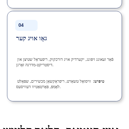
04
גאָו אויג קער
פֿאַר זעאונג זיפּונג, יקערדיק אויג דורכקוק, ריפעראַל שטיצן און 
דיסטריקט-מדרגה זאָרגן.
טיפּיש:  
וויסואַל טשאַרט, ריפראַקשאַן מכשירים, שפּאַלט 
לאָמפּ, פּאָרטאַטיוו דעוויסעס.