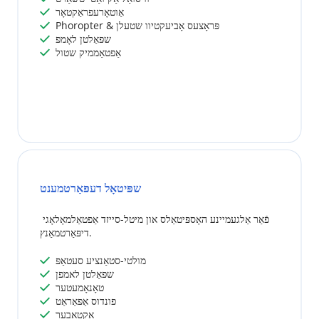
 אַוטאָרעפראַקטאָר
 
 Phoropter & פּראָצעס אָביעקטיוו שטעלן
 
 שפּאַלטן לאָמפּ
 
 אַפטאַממיק שטול
 
שפּיטאָל דעפּאַרטמענט
פֿאַר אַלגעמיינע האָספּיטאַלס ​​​​און מיטל-סייזד אַפטאַלמאָלאָגי 
דיפּאַרטמאַנץ.
 מולטי-סטאַנציע סעטאַפּ
 
 שפּאַלטן לאמפן
 
 טאָנאָמעטער
 
 פונדוס אַפּאַראַט
 
 אקטאבער
 