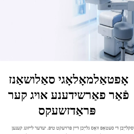
אָפטאַלמאָלאָגי סאַלושאַנז 
פֿאַר פאַרשידענע אויג קער 
פּראַדזשעקס
אויסקלייַבן די סעטאַפּ וואָס גלייַכן דיין פּרויעקט טיפּ. יעדער לייזונג קענען 