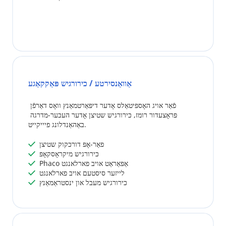
אַוואַנסירטע / כירורגיש פּאַקקאַגע
פֿאַר אויג האָספּיטאַלס ​​​​אָדער דיפּאַרטמאַנץ וואָס דאַרפֿן 
פּראָצעדור רומז, כירורגיש שטיצן אָדער העכער-מדרגה 
באַהאַנדלונג פיייקייט.
 פאַר-אָפּ דורכקוק שטיצן
 
 כירורגיש מיקראָסקאָפּ
 
 Phaco אַפּאַראַט אויב פארלאנגט
 
 לייזער סיסטעם אויב פארלאנגט
 
 כירורגיש מעבל און ינסטראַמאַנץ
 