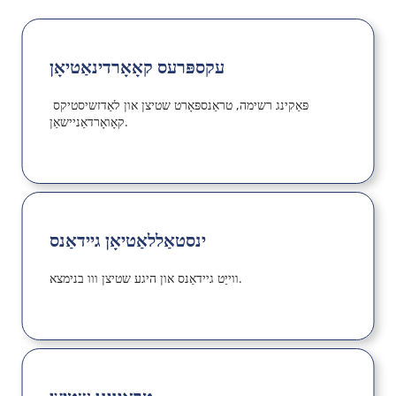
עקספּרעס קאָאָרדינאַטיאָן
פּאַקינג רשימה, טראַנספּאָרט שטיצן און לאַדזשיסטיקס 
קאָואָרדאַניישאַן.
ינסטאַללאַטיאָן גיידאַנס
ווייַט גיידאַנס און היגע שטיצן ווו בנימצא.