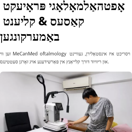
אָפטהאַלמאָלאָגי פּראָיעקט 
קאַסעס & קליענט 
באַמערקונגען
זען ווי MeCanMed oftalmology ויסריכט איז אינסטאַלירן, געוויינט 
און ריוויוד דורך קלייאַנץ אין פאַרשידענע אויג זאָרגן סעטטינגס.