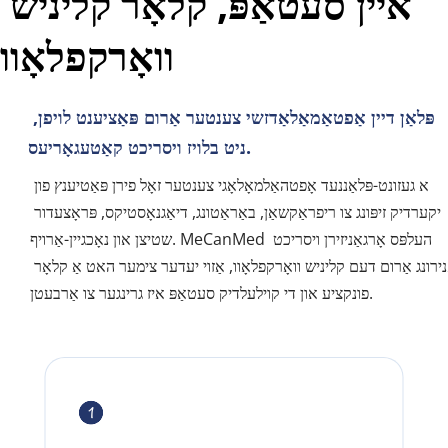
איין סעטאַפּ, קלאָר קליניש 
וואָרקפלאָוו
פּלאַן דיין אַפטאַמאַלאַדזשי צענטער אַרום פּאַציענט לויפן, 
ניט בלויז ויסריכט קאַטעגאָריעס.
א געזונט-פּלאַננעד אָפטהאַלמאָלאָגי צענטער זאָל פירן פּאַטיענץ פון 
יקערדיק זיפּונג צו ריפראַקשאַן, באַראַטונג, דיאַגנאָסטיקס, פּראָצעדור 
שטיצן און נאָכגיין-אַרויף. MeCanMed העלפּס אָרגאַניזירן ויסריכט 
פּלאַנירונג אַרום דעם קליניש וואָרקפלאָוו, אַזוי יעדער צימער האט אַ קלאָר 
פונקציע און די קוילעלדיק סעטאַפּ איז גרינגער צו אַרבעטן.