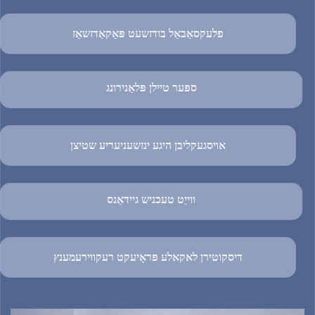
פלעקסאַבאַל בודזשעט פּאַקאַדזשאַז
ספּער טיילן פּלאַנירונג
אויסגעקליבן היגע ינזשעניעריע שטיצן
ווייַט טעכניש גיידאַנס
דיסקוטירן לאקאלע פּראָיעקט רעקווירעמענץ