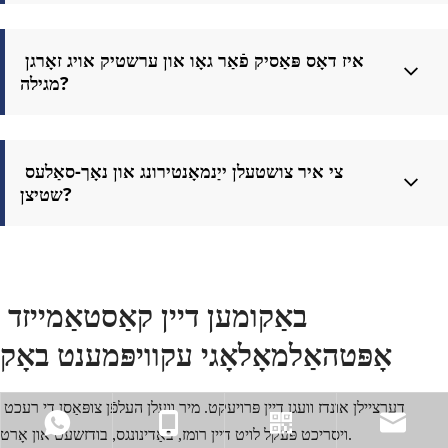
יא. מיר קענען קאַנפיגיער כירורגיש שטיצן פּאַקאַדזשאַז אַרייַנגערעכנט 
שפּאַלט לאָמפּ, כירורגיש מיקראָסקאָפּ, פאַקאָ אַפּאַראַט אויב פארלאנגט, 
איז דאָס פּאַסיק פֿאַר גאָו און ערשטיק אויג זאָרגן 
לאַזער סיסטעם אויב פארלאנגט, אַפטאַממיק אַפּערייטינג טיש אָדער 
מגילה?
שטול, כירורגיש ינסטראַמאַנץ, כירורגיש וואַגאָנעטקע און סטעראַליזיישאַן 
שטיצן.
יא. מיר קענען קאַנפיגיער פּראַקטיש פּאַקאַדזשאַז פֿאַר זעאונג זיפּונג, 
יקערדיק ריפראַקשאַן, שפּאַלט לאָמפּ דורכקוק, ריפעראַל שטיצן און 
צי איר צושטעלן ייַנמאָנטירונג און נאָך-סאַלעס 
דיסטריקט-מדרגה ערשטיק אויג זאָרגן שטיצן.
שטיצן?
יא. MeCanMed גיט ווייַט טעכניש שטיצן, ספּער פּאַרץ שטיצן און היגע 
ינזשעניעריע שטיצן אין אויסגעקליבן מקומות ווו בנימצא.
באַקומען דיין קאַסטאַמייזד 
אָפּטהאַלמאָלאָגי עקוויפּמענט באָק
דערציילן אונדז וועגן דיין פּרויעקט. מיר וועלן העלפֿן צופּאַסן די רעכט 
ויסריכט פּעקל לויט דיין רומז, באַדינונגס, בודזשעט און אָרט.