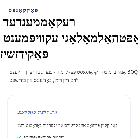
פּאַקקאַגעס
רעקאָממענדעד 
אָפּטהאַלמאָלאָגי עקוויפּמענט 
פּאַקידזשיז
אָנהייבן מיט די קלאָוסאַסט פּעקל. מיר קענען סטרויערן די לעצט BOQ 
לויט דיין רומז, באַדינונגס און בודזשעט.
אויג קליניק פּאַקקאַגע
פֿאַר קליין פּריוואַט אויג קליניקס און יקערדיק באַראַטונג רומז.
 וויסואַל אַקיואַטי טשאַרט
 