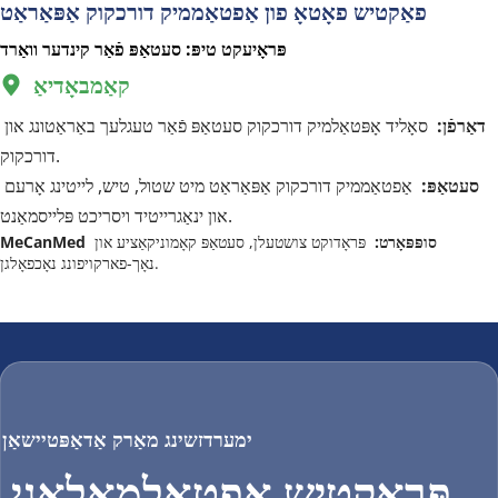
פאַקטיש פאָטאָ פון אַפטאַממיק דורכקוק אַפּאַראַט
פּראָיעקט טיפּ: סעטאַפּ פֿאַר קינדער וואַרד
קאַמבאָדיאַ
  
דאַרפֿן:  
סאָליד אָפּטאַלמיק דורכקוק סעטאַפּ פֿאַר טעגלעך באַראַטונג און 
דורכקוק.
סעטאַפּ:  
אַפטאַממיק דורכקוק אַפּאַראַט מיט שטול, טיש, לייטינג אָרעם 
און ינאַגרייטיד ויסריכט פּלייסמאַנט.
MeCanMed סופּפּאָרט:  
פּראָדוקט צושטעלן, סעטאַפּ קאָמוניקאַציע און 
נאָך-פארקויפונג נאָכפאָלגן.
ימערדזשינג מאַרק אַדאַפּטיישאַן
פּראַקטיש אַפטאַלמאָלאָגי 