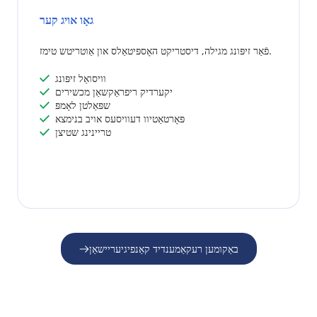
גאָו אויג קער
פֿאַר זיפּונג מגילה, דיסטריקט האָספּיטאַלס ​​און אַוטריטש טימז.
 וויסואַל זיפּונג
 
 יקערדיק ריפראַקשאַן מכשירים
 
 שפּאַלטן לאָמפּ
 
 פּאָרטאַטיוו דעוויסעס אויב בנימצא
 
 טריינינג שטיצן
 
באַקומען רעקאַמענדיד קאַנפיגיעריישאַן