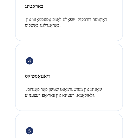
באַראַטונג
דאָקטער דורכקוק, שפּאַלט לאָמפּ אַסעסמאַנט און 
באַהאַנדלונג באַשלוס.
דיאַגנאָסטיקס
ימאַגינג און מעזשערמאַנט שטיצן פֿאַר פאָנדוס, 
גלאַוקאָמאַ, רעטינאַ און פאַר-אָפּ רעצענזיע.