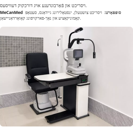
ויסריכט און פֿאַרבונדענע אויג דורכקוק דעוויסעס.
MeCanMed סופּפּאָרט:  
ויסריכט צושטעלן, ינסטאַלירונג גיידאַנס, סעטאַפּ 
קאָמוניקאַציע און נאָך-פארקויפונג קאָואָרדאַניישאַן.