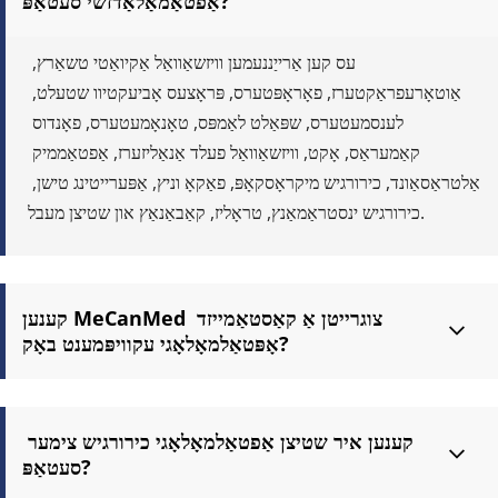
אַפטאַמאַלאַדזשי סעטאַפּ?
עס קען אַרייַננעמען וויזשאַוואַל אַקיואַטי טשאַרץ, 
אַוטאָרעפראַקטערז, פאָראָפּטערס, פּראָצעס אָביעקטיוו שטעלט, 
לענסמעטערס, שפּאַלט לאַמפּס, טאָנאָמעטערס, פאָנדוס 
קאַמעראַס, אָקט, וויזשאַוואַל פעלד אַנאַליזערז, אַפטאַממיק 
אַלטראַסאַונד, כירורגיש מיקראָסקאָפּ, פאַקאָ וניץ, אַפּערייטינג טישן, 
כירורגיש ינסטראַמאַנץ, טראָליז, קאַבאַנאַץ און שטיצן מעבל.
קענען MeCanMed צוגרייטן אַ קאַסטאַמייזד 
אָפּטאַלמאָלאָגי עקוויפּמענט באָק?
יא. מיר קענען צוגרייטן אַ פּלאַץ-דורך-צימער BOQ באזירט אויף דיין שטאָק פּלאַן, 
קליניש באַדינונגס, פּאַציענט באַנד, פּרויעקט טיפּ און בודזשעט.
קענען איר שטיצן אַפטאַלמאָלאָגי כירורגיש צימער 
סעטאַפּ?