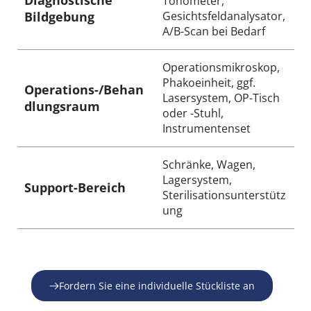
Diagnostische 
Tonometer, 
Bildgebung
Gesichtsfeldanalysator, 
A/B-Scan bei Bedarf
Operationsmikroskop, 
Phakoeinheit, ggf. 
Operations-/Behan
Lasersystem, OP-Tisch 
dlungsraum
oder -Stuhl, 
Instrumentenset
Schränke, Wagen, 
Lagersystem, 
Support-Bereich
Sterilisationsunterstütz
ung
Fordern Sie eine individuelle Stückliste an