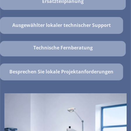
Ersatzteilplanung
Ausgewählter lokaler technischer Support
Technische Fernberatung
Besprechen Sie lokale Projektanforderungen