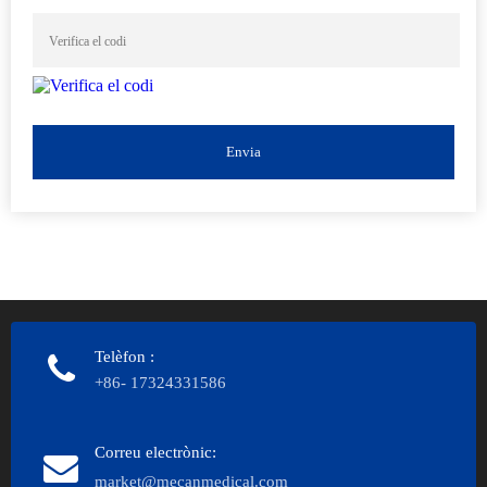
Envia
Telèfon
:
+86- 17324331586
Correu electrònic:
market@mecanmedical.com