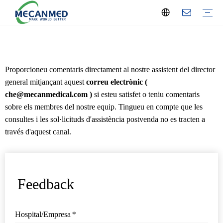
Solució de radiologia clau en mà
O Solució clau en mà
Solució de configuració del laboratori
Solució Centre d'Hemodiàlisi
Solució d'equips educatius
Solució de la sala hospitalària
Solucions d'Oftalmologia
Obstetricia i Maternitat
Solució d'equips dentals
Màquina de raigs X
Màquina d'ecografia
Operació i equip d'UCI
Hemodiàlisi
Analitzador de laboratori
Equip de laboratori
Mobiliari hospitalari
Equip d'obstetricia/ginecologia
Equipament dental
Equip oftàlmic
Equips ORL
Teràpia Física
Esterilitzador
Equips d'atenció domiciliària
Equipament educatiu
Equipament mortuori
Sistema de gas mèdic
Tractament de residus
Consumibles mèdics
Equipament veterinari
Notícies de l'empresa
Notícies de la indústria
Exposició
Perfil de l'empresa
Servei Local
Proporcioneu comentaris directament al nostre assistent del director
general mitjançant aquest
correu electrònic (
che@mecanmedical.com )
si esteu satisfet o teniu comentaris
sobre els membres del nostre equip. Tingueu en compte que les
consultes i les sol·licituds d'assistència postvenda no es tracten a
través d'aquest canal.
Feedback
Hospital/Empresa
*