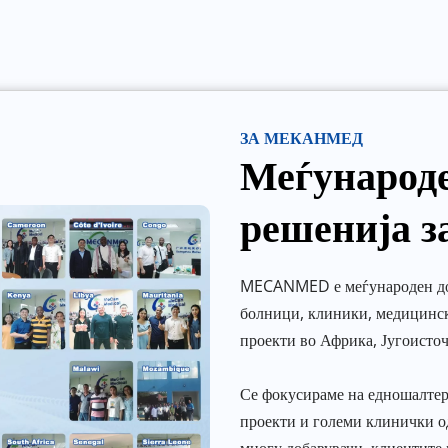
ЗА МЕКАНМЕД
Меѓународе
решенија з
MECANMED е меѓународен доб
болници, клиники, медицинск
проекти во Африка, Југоисточ
Се фокусираме на едношалтер
проекти и големи клинички од