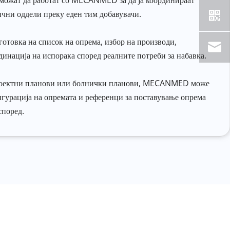
 можат да работат со MECANMED за да ја координираат 
ични оддели преку еден тим добавувачи.
товка на список на опрема, избор на производи, 
динација на испорака според реалните потреби за набавка.
проектни планови или болнички планови, MECANMED може 
игурација на опремата и референци за поставување опрема 
според.