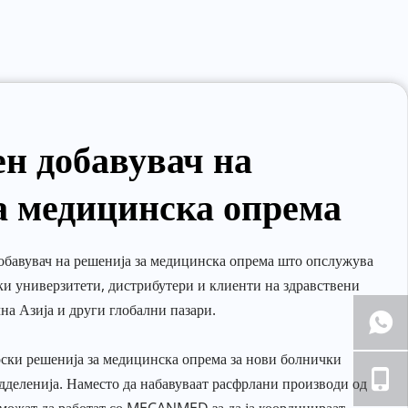
н добавувач на 
а медицинска опрема
авувач на решенија за медицинска опрема што опслужува 
и универзитети, дистрибутери и клиенти на здравствени 
на Азија и други глобални пазари.
ски решенија за медицинска опрема за нови болнички 
деленија. Наместо да набавуваат расфрлани производи од 