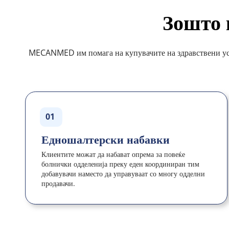
Зошто
MECANMED им помага на купувачите на здравствени услуг
01
Едношалтерски набавки
Клиентите можат да набават опрема за повеќе 
болнички одделенија преку еден координиран тим 
добавувачи наместо да управуваат со многу одделни 
продавачи.