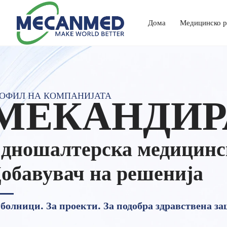
Дома
Профил на компаниј
Медицинско 
Решение за радиологија со клуч на рака
Решение за образовна опрема
Решение за стоматолошка опрема
Лабораториски анализатор
Систем за медицински гасови
Профил на компанијата
МЕКАНДИР
ОФИЛ НА КОМПАНИЈАТА
дношалтерска медицинс
обавувач на решенија
 болници. За проекти. За подобра здравствена за