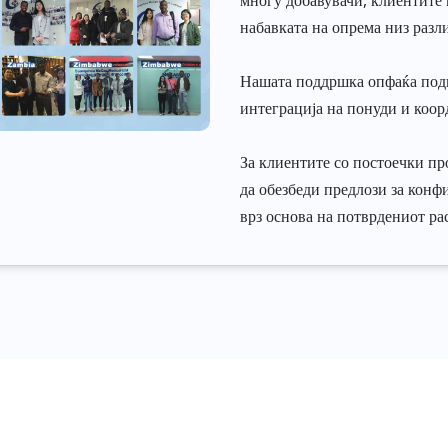
многу добавувачи, клиентите
набавката на опрема низ разл
Нашата поддршка опфаќа подго
интеграција на понуди и коор
За клиентите со постоечки 
да обезбеди предлози за конф
врз основа на потврдениот ра