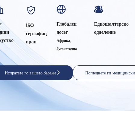
+ 
Глобален 
Едношалтерско 
ISO 
дини 
досег 
одделение
сертифиц
куство
Африка, 
иран
Југоисточна
Испратете го вашето барање
Погледнете ги медицински