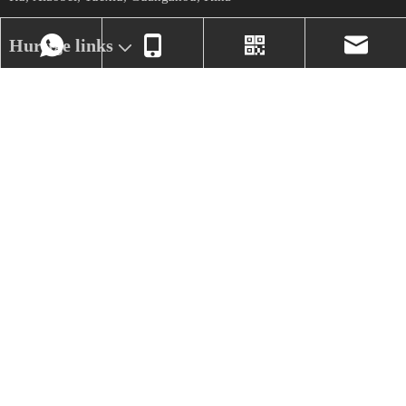
Hurtige links
Nyheder
Nyhedsbrev
+86- 17324331586
Vores Viber
market@mecanme
Få de seneste opdateringer og tilbud.
ok
+86-
17324331586
Copyright
2023
Mecanmedical. Teknologi af
Leadong
.
Sitemap