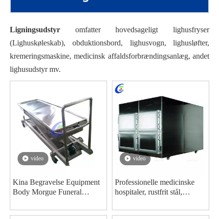
Ligningsudstyr
omfatter hovedsageligt lighusfryser
(Lighuskøleskab), obduktionsbord, lighusvogn, lighusløfter,
kremeringsmaskine, medicinsk affaldsforbrændingsanlæg, andet
lighusudstyr mv.
video
video
Kina Begravelse Equipment
Professionelle medicinske
Body Morgue Funeral
hospitaler, rustfrit stål,
Trolley fabrikanter - MeCan
lighuse, fryser, køleskab,
Medical
lighusudstyr, producenter