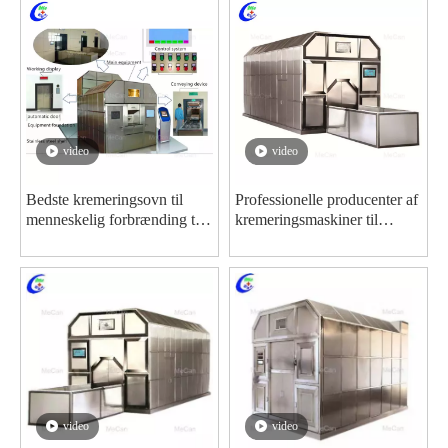
video
video
Bedste kremeringsovn til
Professionelle producenter af
menneskelig forbrænding til
kremeringsmaskiner til
salg Fabrikspris - MeCan
kropsforbrænding
Medical
video
video