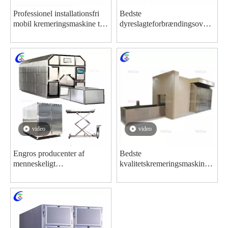
Professionel installationsfri
Bedste
mobil kremeringsmaskine til
dyreslagteforbrændingsovn
COVID-19-producenter
kremeringsovne Fabrikspris -
MeCan Medical
video
video
Engros producenter af
Bedste
menneskeligt
kvalitetskremeringsmaskine
affaldsforbrændingsovn
til salg
kremeringsovne med god pris
Husdyrforbrændingsfabrik
- MeCan Medical