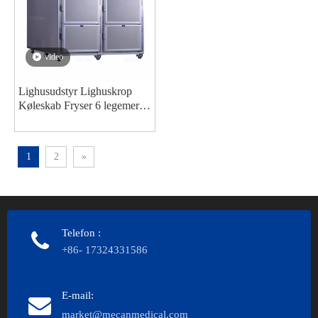
video
Lighusudstyr Lighuskrop
Køleskab Fryser 6 legemer
Rustfrit stål lighuskølere
Producenter af kabinetter
1
2
»
Telefon
:
+86- 17324331586
E-mail:
market@mecanmedical.com