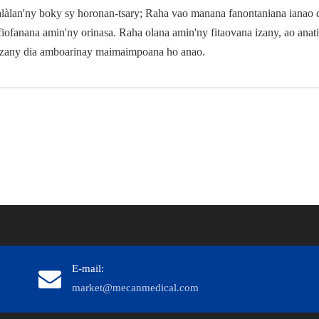
àlan'ny boky sy horonan-tsary; Raha vao manana fanontaniana ianao d
 fiofanana amin'ny orinasa. Raha olana amin'ny fitaovana izany, ao anat
 izany dia amboarinay maimaimpoana ho anao.
E-mail:
market@mecanmedical.com