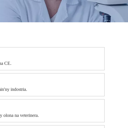
ana CE.
n'ny indostria.
 olona na veterinera.