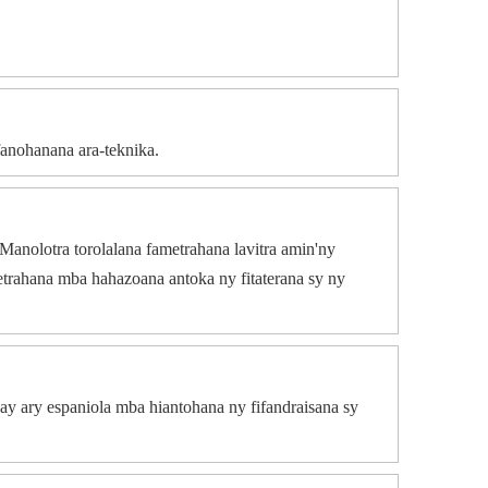
fanohanana ara-teknika.
Manolotra torolalana fametrahana lavitra amin'ny
metrahana mba hahazoana antoka ny fitaterana sy ny
ay ary espaniola mba hiantohana ny fifandraisana sy