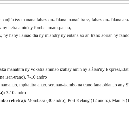
panjifa tsy manana fahazoan-dàlana manafatra sy fahazoan-dàlana ara-
sy ny hetra amin'ny fomba amam-panao,
 ny hany ilainao dia ny miandry ny entana ao an-trano aorian'ny fand
ka manatitra ny vokatra aminao izahay amin'ny alàlan'ny Express,Etat 
 isan-trano), 7-10 andro
 namanao, mpitatitra anao, seranan-tsambo na trano fanatobianao any S
a):
3-10 andro
mbo rehetra):
Mombasa (30 andro), Port Kelang (12 andro), Manila (1