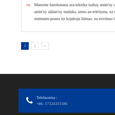
ny
Manome fanohanana ara-teknika izahay amin'ny al
amin'ny alàlan'ny mailaka, antso an-telefaona, na
maimaim-poana ny kojakoja ilainao, na averinao
1
2
»
MIFANDRAISA AMINAY
Telefaonina
:
+86- 17324331586