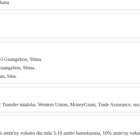
ohana
n'i Guangzhou, Shina.
 Guangzhou, Shina.
an, Sina.
c Transfer mialoha, Western Union, MoneyGram, Trade Assurance, sns
% amin'ny vokatra dia mila 3-10 andro hamokarana, 10% amin'ny vokat