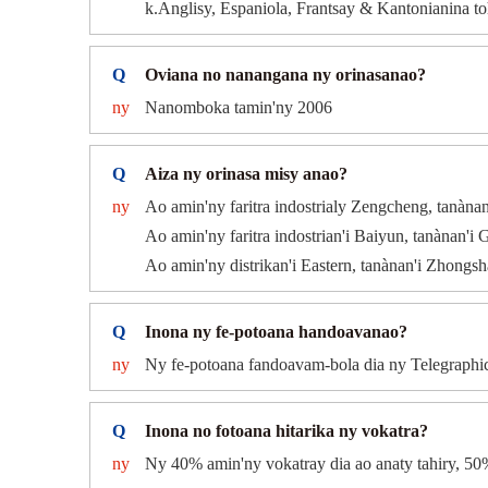
k.Anglisy, Espaniola, Frantsay & Kantonianina t
Q
Oviana no nanangana ny orinasanao?
ny
Nanomboka tamin'ny 2006
Q
Aiza ny orinasa misy anao?
ny
Ao amin'ny faritra indostrialy Zengcheng, tanàna
Ao amin'ny faritra indostrian'i Baiyun, tanànan'i
Ao amin'ny distrikan'i Eastern, tanànan'i Zhongsh
Q
Inona ny fe-potoana handoavanao?
ny
Ny fe-potoana fandoavam-bola dia ny Telegraphi
Q
Inona no fotoana hitarika ny vokatra?
ny
Ny 40% amin'ny vokatray dia ao anaty tahiry, 50