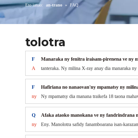
Eto ianao:
an-trano
»
FAQ
tolotra
F
Manaraka ny fenitra iraisam-pirenena ve ny m
A
tanteraka. Ny milina X-ray anay dia manaraka ny
F
Hafiriana no nanaovan'ny mpamatsy ny milin
ny
Ny mpamatsy dia manana traikefa 18 taona mahava
Q
Afaka ataoko manokana ve ny fandrindrana n
ny
Eny. Manolotra safidy fanamboarana isan-karazan