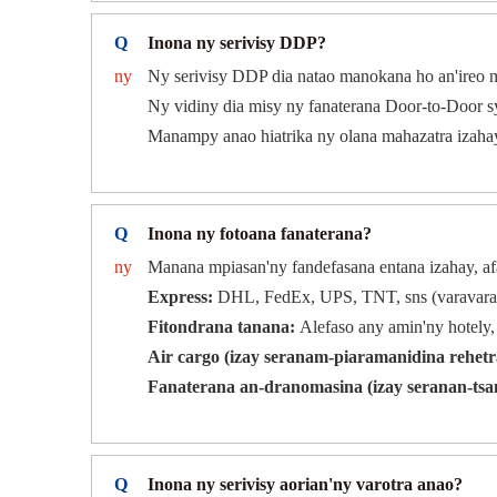
Q
Inona ny serivisy DDP?
ny
Ny serivisy DDP dia natao manokana ho an'ireo m
Ny vidiny dia misy ny fanaterana Door-to-Door 
Manampy anao hiatrika ny olana mahazatra izahay,
Q
Inona ny fotoana fanaterana?
ny
Manana mpiasan'ny fandefasana entana izahay, afa
Express:
DHL, FedEx, UPS, TNT, sns (varavarana
Fitondrana tanana:
Alefaso any amin'ny hotely,
Air cargo (izay seranam-piaramanidina rehetr
Fanaterana an-dranomasina (izay seranan-tsa
Q
Inona ny serivisy aorian'ny varotra anao?