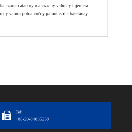
ia azonao atao ny mahazo ny valin'ny injeniera
in'ny vanim-potoanan'ny garantie, dia halefanay
Tel:
+86-20-84835259