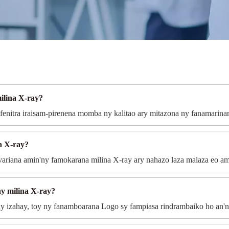
ilina X-ray?
 fenitra iraisam-pirenena momba ny kalitao ary mitazona ny fanamarin
a X-ray?
riana amin'ny famokarana milina X-ray ary nahazo laza malaza eo ami
y milina X-ray?
y izahay, toy ny fanamboarana Logo sy fampiasa rindrambaiko ho an'ny