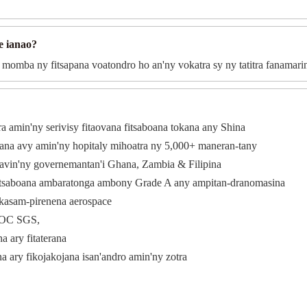
e ianao?
 momba ny fitsapana voatondro ho an'ny vokatra sy ny tatitra fanamari
ra amin'ny serivisy fitaovana fitsaboana tokana any Shina
boana avy amin'ny hopitaly mihoatra ny 5,000+ maneran-tany
toavin'ny governemantan'i Ghana, Zambia & Filipina
itsaboana ambaratonga ambony Grade A any ampitan-dranomasina
ikasam-pirenena aerospace
 COC SGS,
a ary fitaterana
 ary fikojakojana isan'andro amin'ny zotra