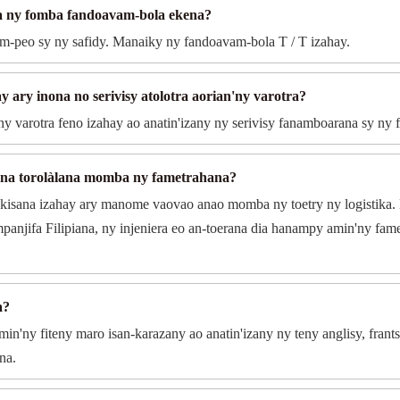
na ny fomba fandoavam-bola ekena?
m-peo sy ny safidy. Manaiky ny fandoavam-bola T / T izahay.
y ary inona no serivisy atolotra aorian'ny varotra?
ny varotra feno izahay ao anatin'izany ny serivisy fanamboarana sy ny 
mena torolàlana momba ny fametrahana?
itokisana izahay ary manome vaovao anao momba ny toetry ny logistika. 
 mpanjifa Filipiana, ny injeniera eo an-toerana dia hanampy amin'ny fa
a?
n'ny fiteny maro isan-karazany ao anatin'izany ny teny anglisy, frants
na.