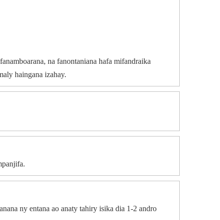
 fanamboarana, na fanontaniana hafa mifandraika
maly haingana izahay.
mpanjifa.
ana ny entana ao anaty tahiry isika dia 1-2 andro