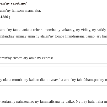
an'ny varotrao?
àlan'ny fantsona manaraka:
1586 ;
min'ny fanontaniana rehetra momba ny vokatray, ny vidiny, ny safidy
 mifandray aminay amin'ny alàlan'ny fomba fifandraisana tianao, ary ha
min'ny rivotra ary amin'ny express.
a. Ny olana momba ny kalitao dia ho voavaha amin'ny fahafaham-pon'ny 
aorian'ny nahazoanao ny fanamafisana ny baiko. Ny iray hafa, raha man