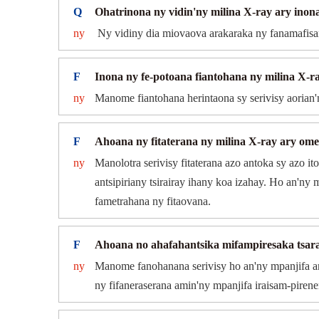
Q
Ohatrinona ny vidin'ny milina X-ray ary ino
ny
Ny vidiny dia miovaova arakaraka ny fanamafisa
F
Inona ny fe-potoana fiantohana ny milina X-ra
ny
Manome fiantohana herintaona sy serivisy aorian'
F
Ahoana ny fitaterana ny milina X-ray ary o
ny
Manolotra serivisy fitaterana azo antoka sy azo 
antsipiriany tsirairay ihany koa izahay. Ho an'ny
fametrahana ny fitaovana.
F
Ahoana no ahafahantsika mifampiresaka tsar
ny
Manome fanohanana serivisy ho an'ny mpanjifa ami
ny fifaneraserana amin'ny mpanjifa iraisam-pirene