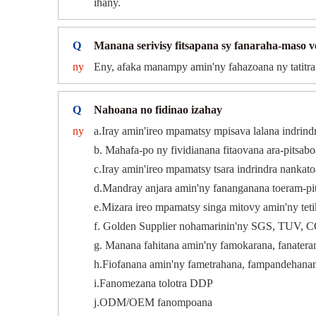
ihany.
Q
Manana serivisy fitsapana sy fanaraha-maso v
ny
Eny, afaka manampy amin'ny fahazoana ny tatitra
Q
Nahoana no fidinao izahay
ny
a.Iray amin'ireo mpamatsy mpisava lalana indrind
b. Mahafa-po ny fividianana fitaovana ara-pitsa
c.Iray amin'ireo mpamatsy tsara indrindra nanka
d.Mandray anjara amin'ny fananganana toeram-p
e.Mizara ireo mpamatsy singa mitovy amin'ny tet
f. Golden Supplier nohamarinin'ny SGS, TUV,
g. Manana fahitana amin'ny famokarana, fanateran
h.Fiofanana amin'ny fametrahana, fampandehanana
i.Fanomezana tolotra DDP
j.ODM/OEM fanompoana