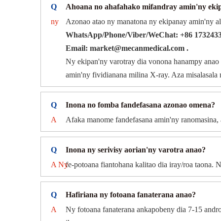
Q
Ahoana no ahafahako mifandray amin'ny ekip
ny
Azonao atao ny manatona ny ekipanay amin'ny al
WhatsApp/Phone/Viber/WeChat: +86 1732433
Email: market@mecanmedical.com .
Ny ekipan'ny varotray dia vonona hanampy anao a
amin'ny fividianana milina X-ray. Aza misalasala
Q
Inona no fomba fandefasana azonao omena?
A
Afaka manome fandefasana amin'ny ranomasina, a
Q
Inona ny serivisy aorian'ny varotra anao?
A Ny
fe-potoana fiantohana kalitao dia iray/roa taon
Q
Hafiriana ny fotoana fanaterana anao?
A
Ny fotoana fanaterana ankapobeny dia 7-15 andro 