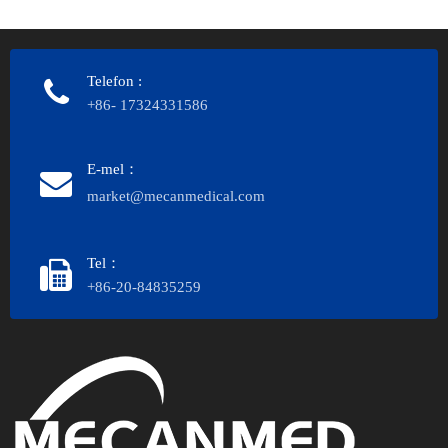
HUBUNGI KAMI
Telefon
:
+86- 17324331586
E-mel：
market@mecanmedical.com
Tel：
+86-20-84835259